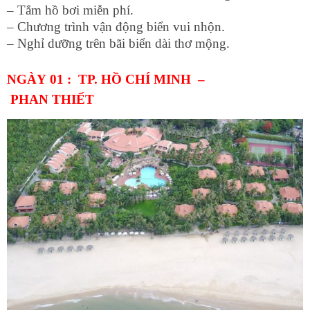
– Tắm hồ bơi miễn phí.
– Chương trình vận động biển vui nhộn.
– Nghỉ dưỡng trên bãi biển dài thơ mộng.
NGÀY 01 : TP. HỒ CHÍ MINH –
PHAN THIẾT