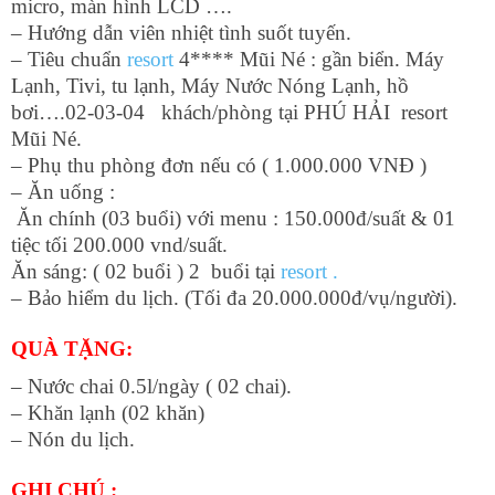
micro, màn hình LCD ….
– Hướng dẫn viên nhiệt tình suốt tuyến.
– Tiêu chuẩn
resort
4**** Mũi Né : gần biển. Máy
Lạnh, Tivi, tu lạnh, Máy Nước Nóng Lạnh, hồ
bơi….02-03-04 khách/phòng tại PHÚ HẢI resort
Mũi Né.
– Phụ thu phòng đơn nếu có ( 1.000.000 VNĐ )
– Ăn uống :
Ăn chính (03 buổi) với menu : 150.000đ/suất & 01
tiệc tối 200.000 vnd/suất.
Ăn sáng: ( 02 buổi ) 2 buổi tại
resort .
– Bảo hiểm du lịch. (Tối đa 20.000.000đ/vụ/người).
QUÀ TẶNG:
– Nước chai 0.5l/ngày ( 02 chai).
– Khăn lạnh (02 khăn)
– Nón du lịch.
GHI CHÚ :