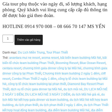
Gía tour phụ thuộc vào ngày đi, số lượng khách, hạng
phòng. Quý khách vui lòng cung cấp cấp đủ thông tin
để được báo giá theo đoàn.
HOTLINE 0914 970 008 – 08 666 70 147 MS YẾN
Tour
Thêm vào giỏ hàng
Phan
Thiết
Danh mục:
Du Lịch Miền Trung
,
Tour Phan Thiết
4
Thẻ:
anantara mui ne resort
,
aroma resort
,
bãi biển team building Mũi Né
,
bãi
sao
biển tổ chức team building Phan Thiết
,
Blooming Resort
,
Blue Ocean Resort
,
Phú
centara resort
,
chương trình gala dinner công ty tại Mũi Né
,
chương trình gala
Hải
dinner công ty tại Phan Thiết
,
Chương trình team building 2 ngày 1 đêm
,
cliff
Mũi
resort
,
Combo Phan Thiết 2 ngày 1 đêm
,
công ty tổ chức team building tại Mũi
Né
Né
,
công ty tổ chức team building tại phan thiết
,
Diamond Bay Resort Phan
resort
Thiết
,
dịch vụ tổ chức gala dinner tại Mũi Né
,
du lịch mũi né
,
DU LỊCH MŨI NÉ
số
2 NGÀY 1 ĐÊM
,
DU LỊCH MŨI NÉ 3 NGÀY 2 ĐÊM
,
du lịch Mũi Né giá rẻ
,
du
lượng
lịch Mũi Né kết hợp gala dinner và team building
,
du lịch Mũi Né kết hợp team
building
,
du lịch phan thiết
,
du lịch phan thiết 2 ngày 1 đêm
,
du lịch Phan Thiết
kết hợp hoạt động team building
,
địa điểm team building Mũi Né
,
địa điểm