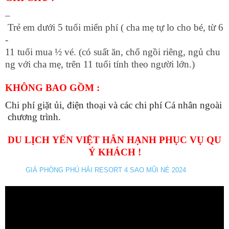
–
Trẻ em dưới 5 tuổi miển phí ( cha mẹ tự lo cho bé, từ 6
-
11 tuổi mua ½ vé. (có suất ăn, chổ ngồi riêng, ngủ chu
ng với cha mẹ, trên 11 tuổi tính theo người lớn.)
KHÔNG BAO GỒM :
Chi phí giặt ủi, điện thoại và các chi phí Cá nhân ngoài
chương trình.
DU LỊCH YẾN VIỆT HÂN HẠNH PHỤC VỤ QU
Ý KHÁCH !
GIÁ PHÒNG PHÚ HẢI RESORT 4 SAO MŨI NÉ 2024