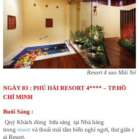
Resort 4 sao Mũi Né
NGÀY 03 : PHÚ HẢI RESORT 4**** – TP.HỒ
CHÍ MINH
Buổi Sáng :
Quý Khách dùng bữa sáng tại Nhà hàng
trong
resort
và thoải mái tắm biển nghỉ ngơi, thư giãn t
ại Resort.