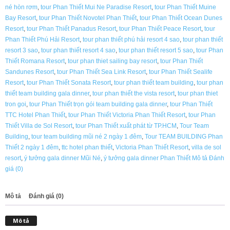
né hòn rơm
,
tour Phan Thiết Mui Ne Paradise Resort
,
tour Phan Thiết Muine
Bay Resort
,
tour Phan Thiết Novotel Phan Thiết
,
tour Phan Thiết Ocean Dunes
Resort
,
tour Phan Thiết Panadus Resort
,
tour Phan Thiết Peace Resort
,
tour
Phan Thiết Phú Hải Resort
,
tour phan thiết phú hải resort 4 sao
,
tour phan thiết
resort 3 sao
,
tour phan thiết resort 4 sao
,
tour phan thiết resort 5 sao
,
tour Phan
Thiết Romana Resort
,
tour phan thiet sailing bay resort
,
tour Phan Thiết
Sandunes Resort
,
tour Phan Thiết Sea Link Resort
,
tour Phan Thiết Sealife
Resort
,
tour Phan Thiết Sonata Resort
,
tour phan thiết team building
,
tour phan
thiết team building gala dinner
,
tour phan thiết the vista resort
,
tour phan thiet
tron goi
,
tour Phan Thiết trọn gói team building gala dinner
,
tour Phan Thiết
TTC Hotel Phan Thiết
,
tour Phan Thiết Victoria Phan Thiết Resort
,
tour Phan
Thiết Villa de Sol Resort
,
tour Phan Thiết xuất phát từ TP.HCM
,
Tour Team
Building
,
tour team building mũi né 2 ngày 1 đêm
,
Tour TEAM BUILDING Phan
Thiết 2 ngày 1 đêm
,
ttc hotel phan thiết
,
Victoria Phan Thiết Resort
,
villa de sol
resort
,
ý tưởng gala dinner Mũi Né
,
ý tưởng gala dinner Phan Thiết Mô tả Đánh
giá (0)
Mô tả
Đánh giá (0)
Mô tả