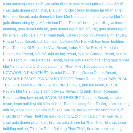
team building Phan Thiết
,
địa điểm tổ chức gala dinner Mũi Né
,
địa điểm tổ
chức gala dinner phan thiết
,
Địa điểm tổ chức team building tại Phan Thiết
,
Edensee Resort
,
gala dinner bãi biển Mũi Né
,
gala dinner công ty tại Mũi Né
,
gala dinner công ty tại Mũi Né tour Phan Thiết kết hợp nghỉ dưỡng và team
building
,
gala dinner mũi né
,
gala dinner ngoài trời Mũi Né
,
gala dinner ngoài
trời Phan Thiết
,
gala dinner phan thiết
,
Giá vé combo Novaworld Bình Thuận
,
Hoang Ngoc Resort
,
kịch bản team building Mũi Né
,
kịch bản team building
Phan Thiết
,
La Gi Resort
,
LeViva Resort
,
Lotus Mũi Né Resort
,
Mandala
Resort
,
Mia Resort
,
Mũi Né
,
mũi né bay resort
,
Mui Ne Garden Resort
,
Mui Ne
Hills Resort
,
Mui Ne Paradise Resort
,
Muine Bay Resort
,
nhà hàng gala dinner
Mũi Né
,
nhà hàng tổ chức gala dinner Phan Thiết
,
Novaworld giá vé
,
NOVAWORLD PHAN THIẾT
,
Novotel Phan Thiết
,
Ocean Dunes Resort
,
PANADUS RESORT
,
PANDANUS RESORT
,
Peace Resort
,
Phan Thiết
,
PHAN
THIẾT - TEAMBUILDING - GALA DINNER 3N2Đ
,
phú hải resort
,
RESORT
,
Review Mũi Né 2 ngày 1 đêm
,
Review Novaworld Bình Thuận
,
Romana
Resort
,
sailing bay resort
,
SANDUNES RESORT
,
Sea Link Resort
,
sonata
resort
,
team building bãi biển mũi né
,
Team building Bình Thuận
,
team building
mũi né
,
team building phan thiết
,
The Sailing Bay Resort
,
the vista resort
,
tổ
chức du lịch Phan Thiết trọn gói cho công ty
,
tổ chức gala dinner mũi né
,
tổ
chức gala dinner phan thiết
,
tổ chức gala dinner tại Phan Thiết
,
tổ chức team
building mũi né
,
Tổ chức Team Building Phan Thiết
,
tổ chức team building