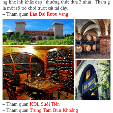
ng khoảnh khắc đẹp , thưởng thức dừa 3 nhát . Tham g
ia một số trò chơi trượt cát tại đây.
– Tham quan
Lâu Đài Rượu vang
– Tham quan
KDL Suối Tiên
– Tham quan
Trung Tâm Bùn Khoáng