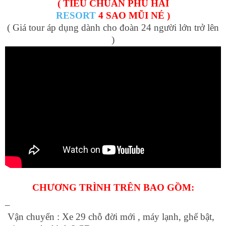
( TIÊU CHUẨN PHÚ HẢI
RESORT
4 SAO MŨI NÉ )
( Giá tour áp dụng dành cho đoàn 24 người lớn trở lên
)
CHƯƠNG TRÌNH TRÊN BAO GỒM:
–
Vận chuyển : Xe 29 chỗ đời mới , máy lạnh, ghế bật,