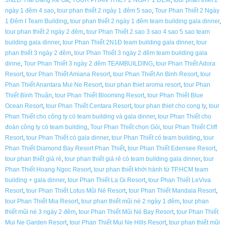
ngày 1 đêm 4 sao
,
tour phan thiết 2 ngày 1 đêm 5 sao
,
Tour Phan Thiết 2 Ngày
1 Đêm I Team Building
,
tour phan thiết 2 ngày 1 đêm team building gala dinner
,
tour phan thiết 2 ngày 2 đêm
,
tour Phan Thiết 2 sao 3 sao 4 sao 5 sao team
building gala dinner
,
tour Phan Thiết 2N1Đ team building gala dinner
,
tour
phan thiết 3 ngày 2 đêm
,
tour Phan Thiết 3 ngày 2 đêm team building gala
dinne
,
Tour Phan Thiết 3 ngày 2 đêm TEAMBUILDING
,
tour Phan Thiết Adora
Resort
,
tour Phan Thiết Amiana Resort
,
tour Phan Thiết An Binh Resort
,
tour
Phan Thiết Anantara Mui Ne Resort
,
tour phan thiet aroma resort
,
tour Phan
Thiết Bình Thuận
,
tour Phan Thiết Blooming Resort
,
tour Phan Thiết Blue
Ocean Resort
,
tour Phan Thiết Centara Resort
,
tour phan thiet cho cong ty
,
tour
Phan Thiết cho công ty có team building và gala dinner
,
tour Phan Thiết cho
đoàn công ty có team building
,
Tour Phan Thiết chọn Gói
,
tour Phan Thiết Cliff
Resort
,
tour Phan Thiết có gala dinner
,
tour Phan Thiết có team building
,
tour
Phan Thiết Diamond Bay Resort Phan Thiết
,
tour Phan Thiết Edensee Resort
,
tour phan thiết giá rẻ
,
tour phan thiết giá rẻ có team building gala dinner
,
tour
Phan Thiết Hoang Ngoc Resort
,
tour phan thiết khởi hành từ TP.HCM team
building + gala dinner
,
tour Phan Thiết La Gi Resort
,
tour Phan Thiết LeViva
Resort
,
tour Phan Thiết Lotus Mũi Né Resort
,
tour Phan Thiết Mandala Resort
,
tour Phan Thiết Mia Resort
,
tour phan thiết mũi né 2 ngày 1 đêm
,
tour phan
thiết mũi né 3 ngày 2 đêm
,
tour Phan Thiết Mũi Né Bay Resort
,
tour Phan Thiết
Mui Ne Garden Resort
,
tour Phan Thiết Mui Ne Hills Resort
,
tour phan thiết mũi