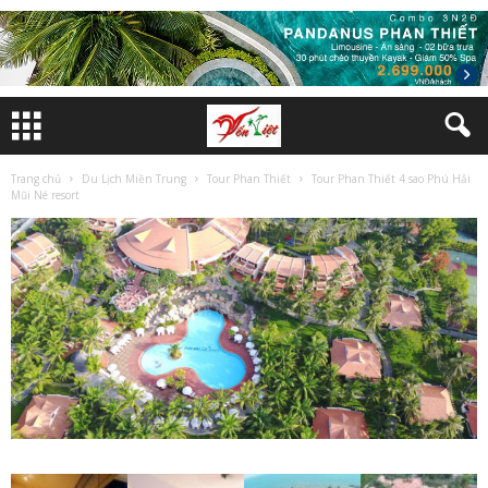
Trang chủ
Du Lịch Miền Trung
Tour Phan Thiết
Tour Phan Thiết 4 sao Phú Hải
Mũi Né resort