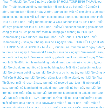
Phan Thiết Mũi Né
,
Tour 2 ngày 1 đêm từ TP HCM
,
TOUR BÌNH THUẬN
,
tour
Bình Thuận team building
,
tour du lịch mũi né
,
tour du lịch mũi né 2 ngày 1
đêm
,
tour du lịch mũi né 3 ngày 2 đêm
,
tour du lịch Mũi Né cho công ty có team
building
,
tour du lịch Mũi Né team building gala dinner
,
tour du lịch phan thiết
,
Tour du lịch Phan Thiết | Teambuilding & Gala Dinner
,
tour du lịch Phan Thiết
kết hợp gala dinner
,
tour du lịch Phan Thiết Mũi Né team building gala dinner
công ty
,
tour du lịch phan thiết team building gala dinner
,
Tour Du Lịch
Teambuilding Gala Dinner Lửa Trại Phan Thiết
,
Tour Du lịch: Phan Thiết -
Teambuilding - Gala
,
tour hà nội mũi né 4 ngày 3 đêm
,
TOUR KẾT HỢP TEAM
BUILDING & GALA DINNER 2 NGÀY ...
,
tour mũi né
,
tour mũi né 2 ngày 1 đêm
,
tour mũi né 2 ngày 1 đêm resort 4 sao
,
tour mũi né 2 ngày 1 đêm resort 5 sao
,
tour mũi né 2 ngày 1 đêm team building gala dinner
,
tour mũi né 3 ngày 2 đêm
,
tour Mũi Né 40 khách team building gala dinner
,
tour mũi né cho công ty
,
tour
Mũi Né cho doanh nghiệp có team building
,
tour Mũi Né có gala dinner
,
tour
Mũi Né có team building
,
tour Mũi Né công ty du lịch uy tín
,
tour Mũi Né công ty
Phi Yến tổ chức
,
tour Mũi Né đoàn đông
,
tour mũi né giá rẻ
,
tour Mũi Né Phan
Thiết
,
tour mũi né resort 3 sao
,
tour mũi né resort 4 sao
,
tour mũi né resort 5
sao
,
tour mũi né team building gala dinner
,
tour mũi né trọn gói
,
tour Mũi Né
trọn gói cho đoàn công ty
,
tour Mũi Né trọn gói team building gala dinner
,
tour
Mũi Né xuất phát từ TP.HCM
,
tour nghỉ dưỡng mũi né
,
tour nghỉ dưỡng phan
thiết kết hợp gala dinner
,
Tour Novaworld Mũi Né
,
Tour Phan Thiết - Mũi Né
3N2Đ: Hải Đăng Kê Gà
,
TOUR PHAN THIẾT 2 NGÀY 1 ĐÊM
,
tour phan thiết 2