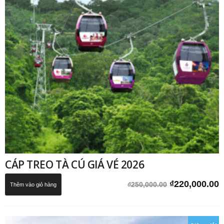
CÁP TREO TÀ CÚ GIÁ VÉ 2026
Giá
G
₫
220,000.00
₫
250,000.00
Thêm vào giỏ hàng
gốc
h
là:
t
₫250,000.00.
l