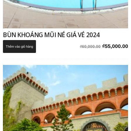
BÙN KHOÁNG MŨI NÉ GIÁ VÉ 2024
Giá
G
₫
55,000.00
₫
60,000.00
Thêm vào giỏ hàng
gốc
h
là:
t
₫60,000.00.
l
₫