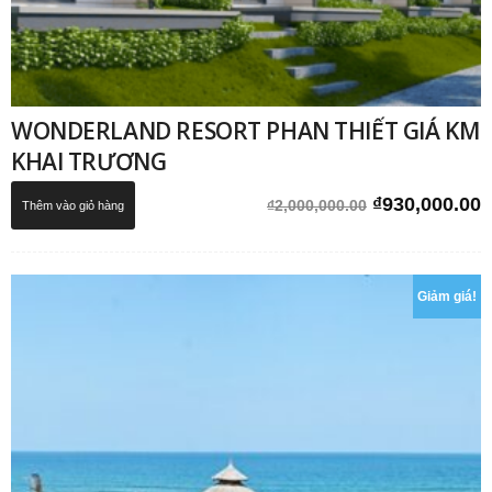
WONDERLAND RESORT PHAN THIẾT GIÁ KM
KHAI TRƯƠNG
Giá
G
₫
930,000.00
₫
2,000,000.00
Thêm vào giỏ hàng
gốc
h
là:
t
₫2,000,000.0
l
Giảm giá!
₫