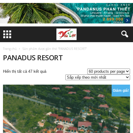
Trang chủ
Sản phẩm được gắn thẻ “PANADUS RESORT”
PANADUS RESORT
Đã
Hiển thị tất cả 47 kết quả
sắp
xếp
theo
Giảm giá!
mới
nhất