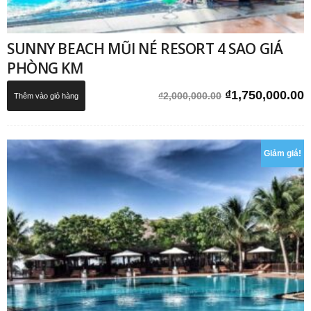
SUNNY BEACH MŨI NÉ RESORT 4 SAO GIÁ
PHÒNG KM
Giá
G
₫
1,750,000.00
₫
2,000,000.00
Thêm vào giỏ hàng
gốc
h
là:
t
₫2,000,000.00.
l
Giảm giá!
₫