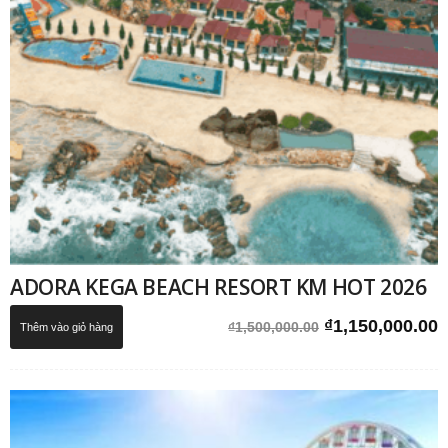
ADORA KEGA BEACH RESORT KM HOT 2026
Giá
G
₫
1,150,000.00
₫
1,500,000.00
Thêm vào giỏ hàng
gốc
h
là:
t
₫1,500,000.00.
l
₫