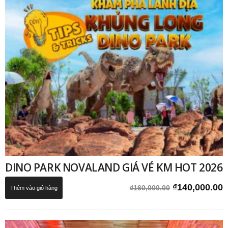
DINO PARK NOVALAND GIÁ VÉ KM HOT 2026
Giá
G
₫
140,000.00
₫
160,000.00
Thêm vào giỏ hàng
gốc
h
là:
t
₫160,000.00.
l