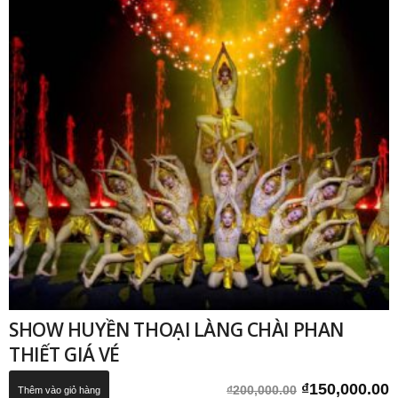
SHOW HUYỀN THOẠI LÀNG CHÀI PHAN
THIẾT GIÁ VÉ
Giá
G
₫
150,000.00
₫
200,000.00
Thêm vào giỏ hàng