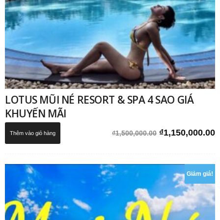
LOTUS MŨI NÉ RESORT & SPA 4 SAO GIÁ
KHUYẾN MÃI
Giá
G
₫
1,150,000.00
₫
1,500,000.00
Thêm vào giỏ hàng
gốc
h
là:
t
₫1,500,000.00.
l
Giảm giá!
₫