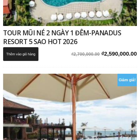
TOUR MŨI NÉ 2 NGÀY 1 ĐÊM-PANADUS
RESORT 5 SAO HOT 2026
Giá
G
₫
2,590,000.00
₫
2,700,000.00
Thêm vào giỏ hàng
gốc
h
là:
t
₫2,700,000.00.
l
Giảm giá!
₫