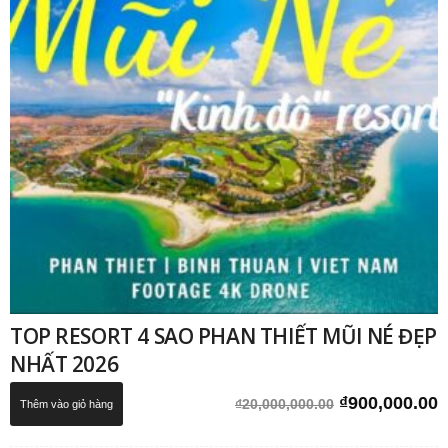
TOP RESORT 4 SAO PHAN THIẾT MŨI NÉ ĐẸP
NHẤT 2026
Giá
G
₫
900,000.00
₫
20,000,000.00
Thêm vào giỏ hàng
gốc
h