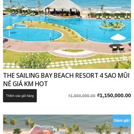
THE SAILING BAY BEACH RESORT 4 SAO MŨI
NÉ GIÁ KM HOT
Giá
G
₫
1,150,000.00
₫
1,500,000.00
Thêm vào giỏ hàng
gốc
h
là:
t
₫1,500,000.00.
l
Giảm giá!
₫