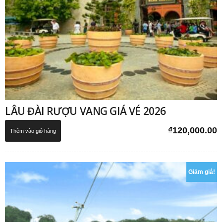
LÂU ĐÀI RƯỢU VANG GIÁ VÉ 2026
₫
120,000.00
Thêm vào giỏ hàng
Giảm giá!