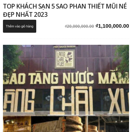
TOP KHÁCH SẠN 5 SAO PHAN THIẾT MŨI NÉ
ĐẸP NHẤT 2023
Giá
G
₫
1,100,000.00
₫
20,000,000.00
Thêm vào giỏ hàng
gốc
h
là:
t
₫20,000,000.00
l
₫