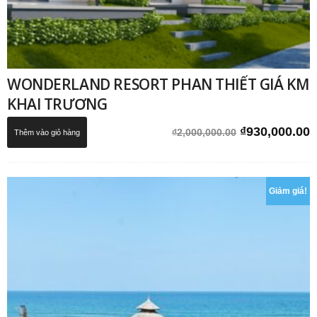
WONDERLAND RESORT PHAN THIẾT GIÁ KM
KHAI TRƯƠNG
Giá
G
₫
930,000.00
₫
2,000,000.00
Thêm vào giỏ hàng
gốc
h
là:
t
₫2,000,000.0
l
Giảm giá!
₫