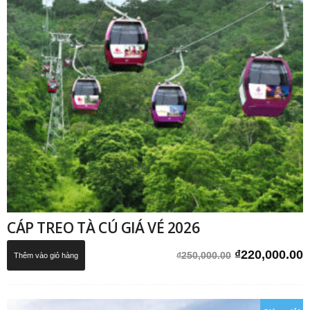
CÁP TREO TÀ CÚ GIÁ VÉ 2026
Giá
G
₫
220,000.00
₫
250,000.00
Thêm vào giỏ hàng
gốc
h
là:
t
₫250,000.00.
l