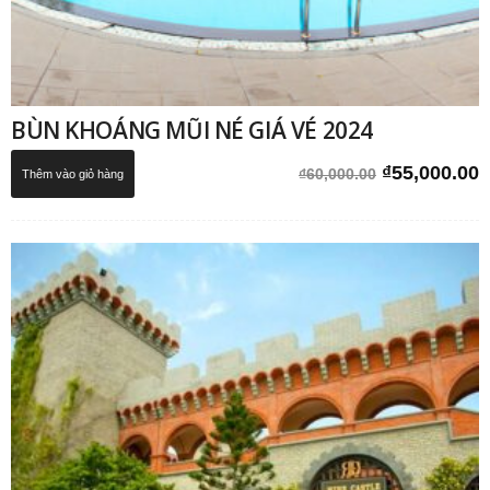
BÙN KHOÁNG MŨI NÉ GIÁ VÉ 2024
Giá
G
₫
55,000.00
₫
60,000.00
Thêm vào giỏ hàng
gốc
h
là:
t
₫60,000.00.
l
₫