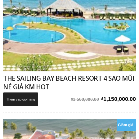
THE SAILING BAY BEACH RESORT 4 SAO MŨI
NÉ GIÁ KM HOT
Giá
G
₫
1,150,000.00
₫
1,500,000.00
Thêm vào giỏ hàng
gốc
h
là:
t
₫1,500,000.00.
l
Giảm giá!
₫