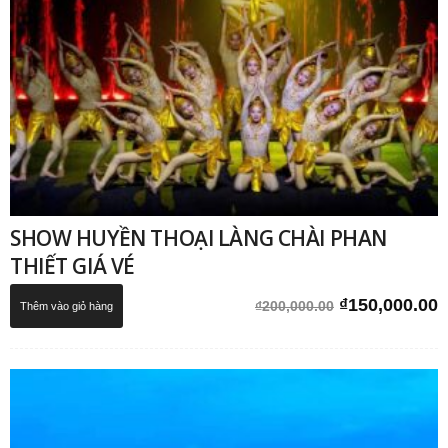
SHOW HUYỀN THOẠI LÀNG CHÀI PHAN
THIẾT GIÁ VÉ
Giá
G
₫
150,000.00
₫
200,000.00
Thêm vào giỏ hàng
gốc
h
là:
t
₫200,000.00.
l
₫