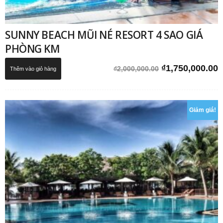
SUNNY BEACH MŨI NÉ RESORT 4 SAO GIÁ
PHÒNG KM
Giá
G
₫
1,750,000.00
₫
2,000,000.00
Thêm vào giỏ hàng
gốc
h
là:
t
₫2,000,000.00.
l
Giảm giá!
₫