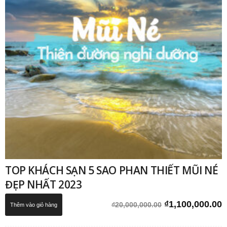
TOP KHÁCH SẠN 5 SAO PHAN THIẾT MŨI NÉ
ĐẸP NHẤT 2023
Giá
G
₫
1,100,000.00
₫
20,000,000.00
Thêm vào giỏ hàng
gốc
h