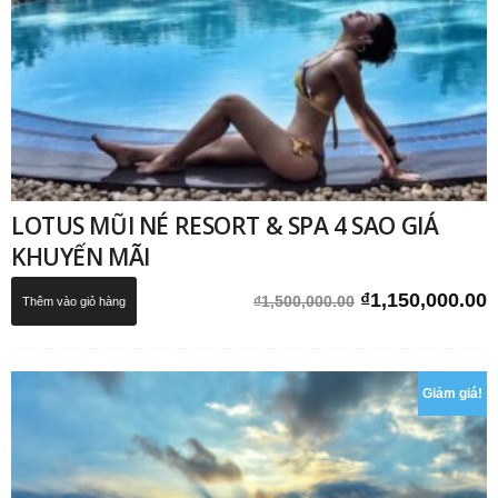
LOTUS MŨI NÉ RESORT & SPA 4 SAO GIÁ
KHUYẾN MÃI
Giá
G
₫
1,150,000.00
₫
1,500,000.00
Thêm vào giỏ hàng
gốc
h
là:
t
₫1,500,000.00.
l
Giảm giá!
₫