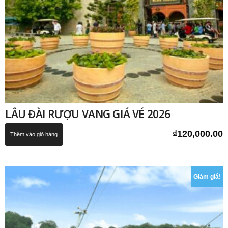
LÂU ĐÀI RƯỢU VANG GIÁ VÉ 2026
₫
120,000.00
Thêm vào giỏ hàng
Giảm giá!