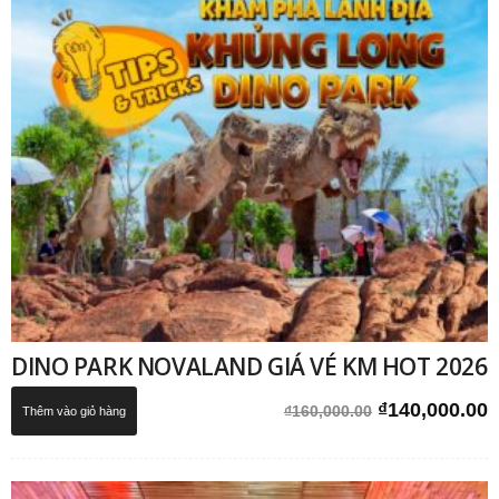
DINO PARK NOVALAND GIÁ VÉ KM HOT 2026
Giá
G
₫
140,000.00
₫
160,000.00
Thêm vào giỏ hàng
gốc
h
là:
t
₫160,000.00.
l