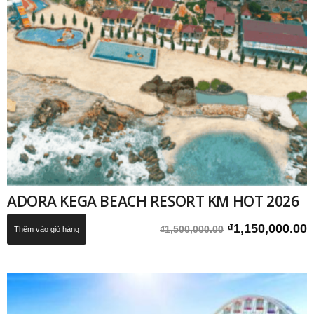
ADORA KEGA BEACH RESORT KM HOT 2026
Giá
G
₫
1,150,000.00
₫
1,500,000.00
Thêm vào giỏ hàng
gốc
h
là:
t
₫1,500,000.00.
l
₫