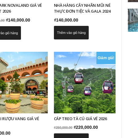
ARK NOVALAND GIÁ VÉ
NHÀ HÀNG CÂY NHÃN MŨI NÉ
 2026
THỰC ĐƠN TIỆC VÀ GALA 2024
Giá
Giá
₫
140,000.00
₫
140,000.00
.00
gốc
hiện
Thêm vào giỏ hàng
ào giỏ hàng
là:
tại
₫160,000.00.
là:
₫140,000.00.
Giảm giá!
I RƯỢU VANG GIÁ VÉ
CÁP TREO TÀ CÚ GIÁ VÉ 2026
Giá
Giá
₫
220,000.00
₫
250,000.00
00.00
gốc
hiện