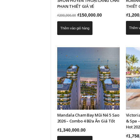
SHOW HUYỀN THOẠI LÀNG CHÀI
ROMAN
PHAN THIẾT GIÁ VÉ
THIẾT 
Giá
Giá
₫
150,000.00
₫
1,200
₫
200,000.00
gốc
hiện
Thêm v
Thêm vào giỏ hàng
là:
tại
₫200,000.00.
là:
₫150,000.00.
Mandala Cham Bay Mũi Né 5 Sao
Victori
2026 – Combo 4 Bữa Ăn Giá Tốt
& Spa 
Hot 202
₫
1,340,000.00
₫
1,758