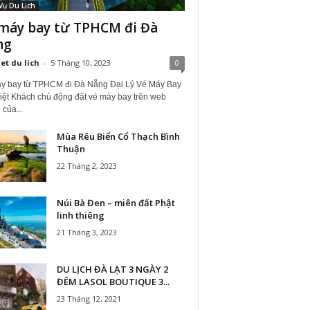
Vụ Du Lịch
máy bay từ TPHCM đi Đà
ng
iet du lich
-
5 Tháng 10, 2023
0
y bay từ TPHCM đi Đà Nẵng Đại Lý Vé Máy Bay
iệt Khách chủ động đặt vé máy bay trên web
 của...
Mùa Rêu Biển Cổ Thạch Bình
Thuận
22 Tháng 2, 2023
Núi Bà Đen – miên đất Phật
linh thiêng
21 Tháng 3, 2023
DU LỊCH ĐÀ LẠT 3 NGÀY 2
ĐÊM LASOL BOUTIQUE 3...
23 Tháng 12, 2021