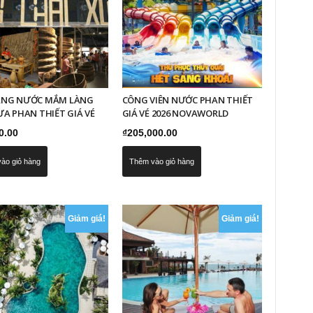
ÀNG NƯỚC MẮM LÀNG
CÔNG VIÊN NƯỚC PHAN THIẾT
ƯA PHAN THIẾT GIÁ VÉ
GIÁ VÉ 2026 NOVAWORLD
0.00
₫
205,000.00
ào giỏ hàng
Thêm vào giỏ hàng
Giảm giá!
Giảm giá!