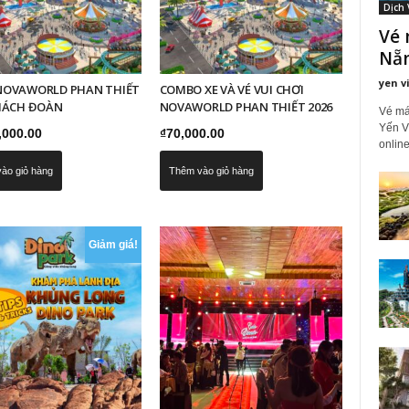
Dịch 
Vé 
Nẵ
yen v
NOVAWORLD PHAN THIẾT
COMBO XE VÀ VÉ VUI CHƠI
KHÁCH ĐOÀN
NOVAWORLD PHAN THIẾT 2026
Vé má
Yến V
,000.00
₫
70,000.00
online
ào giỏ hàng
Thêm vào giỏ hàng
Giảm giá!