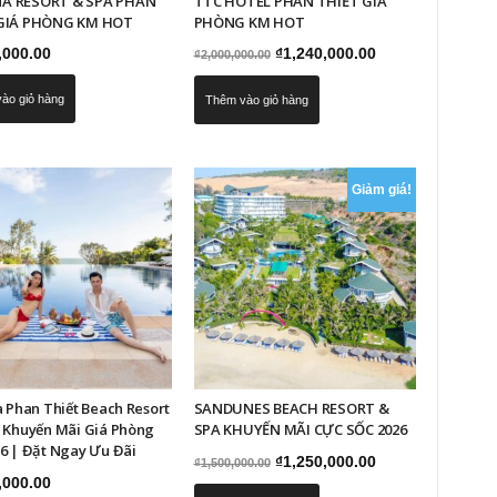
A RESORT & SPA PHAN
TTC HOTEL PHAN THIẾT GIÁ
GIÁ PHÒNG KM HOT
PHÒNG KM HOT
Giá
Giá
,000.00
₫
1,240,000.00
₫
2,000,000.00
gốc
hiện
ào giỏ hàng
Thêm vào giỏ hàng
là:
tại
₫2,000,000.00.
là:
₫1,240,000.00.
Giảm giá!
a Phan Thiết Beach Resort
SANDUNES BEACH RESORT &
– Khuyến Mãi Giá Phòng
SPA KHUYẾN MÃI CỰC SỐC 2026
6 | Đặt Ngay Ưu Đãi
Giá
Giá
₫
1,250,000.00
₫
1,500,000.00
,000.00
gốc
hiện