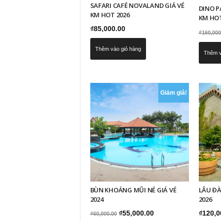
SAFARI CAFÉ NOVALAND GIÁ VÉ
DINO P
KM HOT 2026
KM HOT
₫
85,000.00
₫
160,000
Thêm vào giỏ hàng
Thêm v
Giảm giá!
BÙN KHOÁNG MŨI NÉ GIÁ VÉ
LÂU ĐÀ
2024
2026
Giá
Giá
₫
55,000.00
₫
120,0
₫
60,000.00