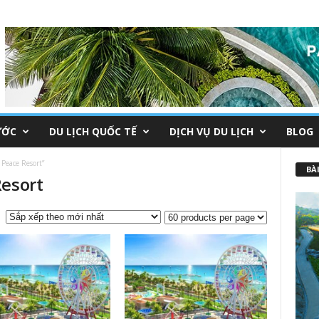
ƯỚC
DU LỊCH QUỐC TẾ
DỊCH VỤ DU LỊCH
BLOG
Peace Resort”
BÀI
Resort