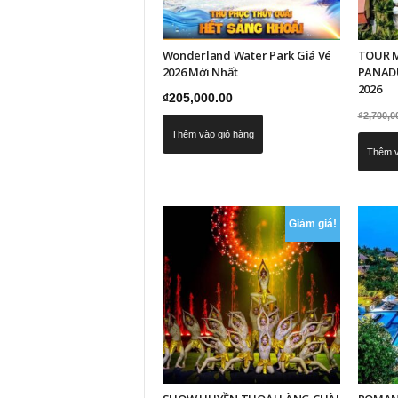
Wonderland Water Park Giá Vé
TOUR M
2026 Mới Nhất
PANADU
2026
₫
205,000.00
₫
2,700,0
Thêm vào giỏ hàng
Thêm v
Giảm giá!