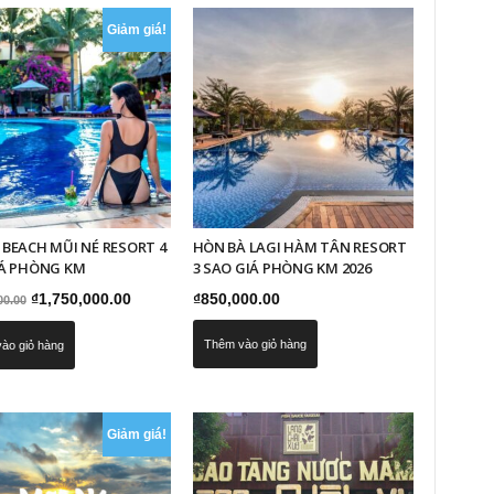
Giảm giá!
BEACH MŨI NÉ RESORT 4
HÒN BÀ LAGI HÀM TÂN RESORT
IÁ PHÒNG KM
3 SAO GIÁ PHÒNG KM 2026
Giá
Giá
₫
1,750,000.00
₫
850,000.00
00.00
gốc
hiện
Thêm vào giỏ hàng
ào giỏ hàng
là:
tại
₫2,000,000.00.
là:
₫1,750,000.00.
Giảm giá!