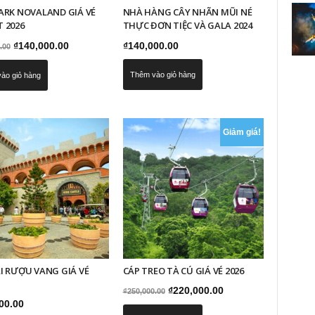
ARK NOVALAND GIÁ VÉ
NHÀ HÀNG CÂY NHÃN MŨI NÉ
 2026
THỰC ĐƠN TIỆC VÀ GALA 2024
Giá
Giá
₫
140,000.00
₫
140,000.00
.00
gốc
hiện
Thêm vào giỏ hàng
ào giỏ hàng
là:
tại
₫160,000.00.
là:
₫140,000.00.
Giảm giá!
I RƯỢU VANG GIÁ VÉ
CÁP TREO TÀ CÚ GIÁ VÉ 2026
Giá
Giá
₫
220,000.00
₫
250,000.00
00.00
gốc
hiện