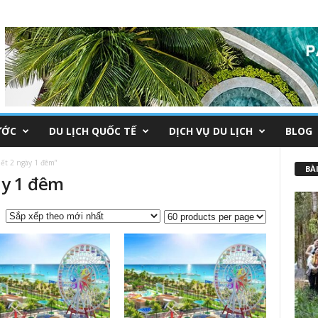
ƯỚC
DU LỊCH QUỐC TẾ
DỊCH VỤ DU LỊCH
BLOG
ết 2 ngày 1 đêm”
BÀI
ày 1 đêm