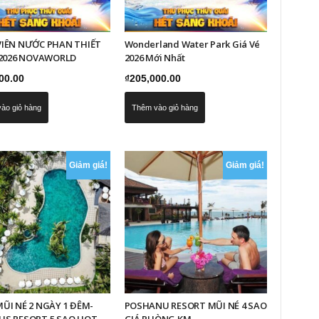
IÊN NƯỚC PHAN THIẾT
Wonderland Water Park Giá Vé
 2026 NOVAWORLD
2026 Mới Nhất
00.00
₫
205,000.00
ào giỏ hàng
Thêm vào giỏ hàng
Giảm giá!
Giảm giá!
ŨI NÉ 2 NGÀY 1 ĐÊM-
POSHANU RESORT MŨI NÉ 4 SAO
S RESORT 5 SAO HOT
GIÁ PHÒNG KM