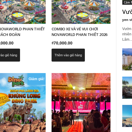
Cẩm 
Vườ
yen v
NOVAWORLD PHAN THIẾT
COMBO XE VÀ VÉ VUI CHƠI
Vườn 
KHÁCH ĐOÀN
NOVAWORLD PHAN THIẾT 2026
nhiên 
Lâm...
,000.00
₫
70,000.00
ào giỏ hàng
Thêm vào giỏ hàng
Giảm giá!