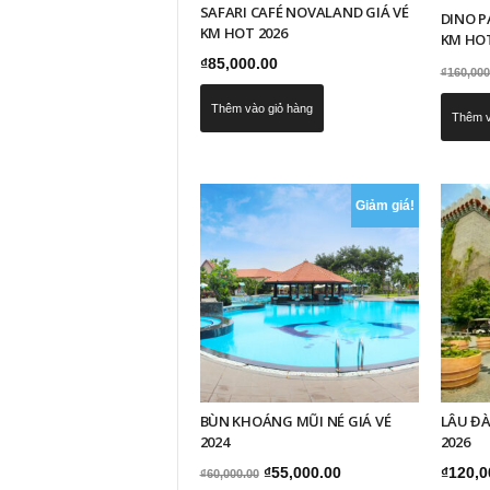
SAFARI CAFÉ NOVALAND GIÁ VÉ
DINO P
KM HOT 2026
KM HOT
₫
85,000.00
₫
160,000
Thêm vào giỏ hàng
Thêm v
Giảm giá!
BÙN KHOÁNG MŨI NÉ GIÁ VÉ
LÂU ĐÀ
2024
2026
Giá
Giá
₫
55,000.00
₫
120,0
₫
60,000.00