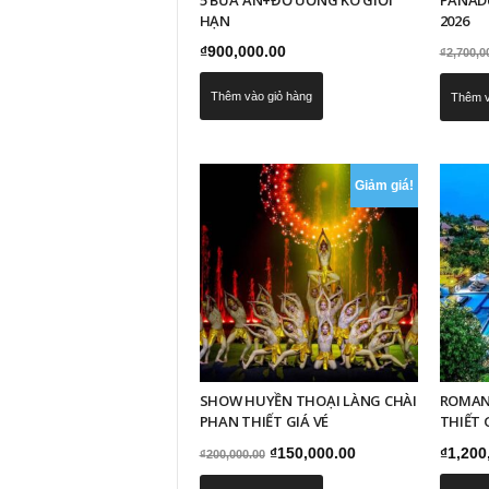
HẠN
2026
₫
900,000.00
₫
2,700,0
Thêm vào giỏ hàng
Thêm v
Giảm giá!
SHOW HUYỀN THOẠI LÀNG CHÀI
ROMAN
PHAN THIẾT GIÁ VÉ
THIẾT 
Giá
Giá
₫
150,000.00
₫
1,200
₫
200,000.00
gốc
hiện