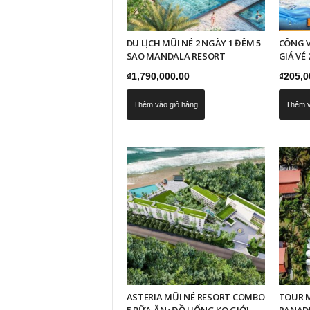
DU LỊCH MŨI NÉ 2 NGÀY 1 ĐÊM 5
CÔNG V
SAO MANDALA RESORT
GIÁ VÉ
₫
1,790,000.00
₫
205,0
Thêm vào giỏ hàng
Thêm v
ASTERIA MŨI NÉ RESORT COMBO
TOUR M
5 BỮA ĂN+ĐỒ UỐNG KO GIỚI
PANADU