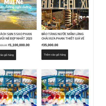
ÁCH SẠN 5 SAO PHAN
BẢO TÀNG NƯỚC MẮM LÀNG
MŨI NÉ ĐẸP NHẤT 2023
CHÀI XƯA PHAN THIẾT GIÁ VÉ
Giá
Giá
₫
1,100,000.00
₫
35,000.00
000.00
gốc
hiện
Thêm vào giỏ hàng
ào giỏ hàng
là:
tại
₫20,000,000.00.
là:
₫1,100,000.00.