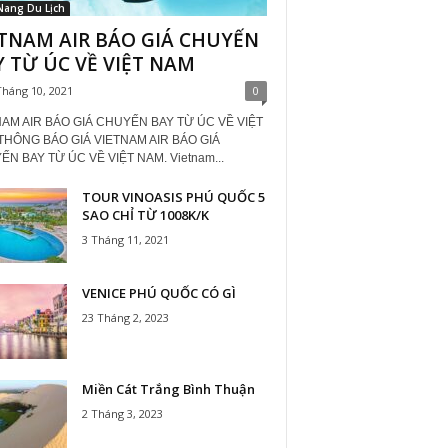
Nang Du Lịch
ETNAM AIR BÁO GIÁ CHUYẾN
 TỪ ÚC VỀ VIỆT NAM
Tháng 10, 2021
0
NAM AIR BÁO GIÁ CHUYẾN BAY TỪ ÚC VỀ VIỆT
THÔNG BÁO GIÁ VIETNAM AIR BÁO GIÁ
N BAY TỪ ÚC VỀ VIỆT NAM. Vietnam...
TOUR VINOASIS PHÚ QUỐC 5
SAO CHỈ TỪ 1008K/K
3 Tháng 11, 2021
VENICE PHÚ QUỐC CÓ GÌ
23 Tháng 2, 2023
Miền Cát Trắng Bình Thuận
2 Tháng 3, 2023