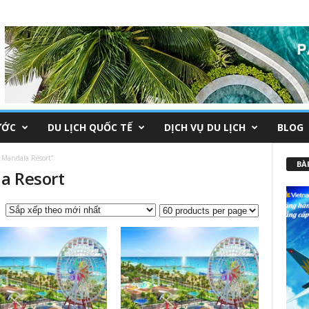
ƯỚC
DU LỊCH QUỐC TẾ
DỊCH VỤ DU LỊCH
BLOG
Mandala Resort”
BÀI
a Resort