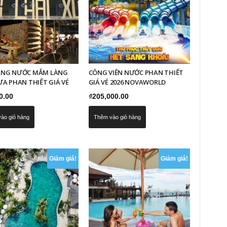
ÀNG NƯỚC MẮM LÀNG
CÔNG VIÊN NƯỚC PHAN THIẾT
ƯA PHAN THIẾT GIÁ VÉ
GIÁ VÉ 2026 NOVAWORLD
0.00
₫
205,000.00
ào giỏ hàng
Thêm vào giỏ hàng
Giảm giá!
Giảm giá!