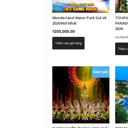
Wonderland Water Park Giá Vé
TOUR M
2026 Mới Nhất
PANADU
2026
₫
205,000.00
₫
2,700,0
Thêm vào giỏ hàng
Thêm v
Giảm giá!