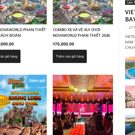
Cẩm 
VI
BAY
-
27 
NOVAWORLD PHAN THIẾT
COMBO XE VÀ VÉ VUI CHƠI
KHÁCH ĐOÀN
NOVAWORLD PHAN THIẾT 2026
VIET
NAM 
,000.00
₫
70,000.00
CHUYẾ
ào giỏ hàng
Thêm vào giỏ hàng
Giảm giá!