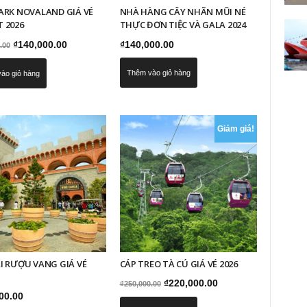
ARK NOVALAND GIÁ VÉ
NHÀ HÀNG CÂY NHÃN MŨI NÉ
 2026
THỰC ĐƠN TIỆC VÀ GALA 2024
Giá
Giá
₫
140,000.00
₫
140,000.00
.00
gốc
hiện
Thêm vào giỏ hàng
ào giỏ hàng
là:
tại
₫160,000.00.
là:
₫140,000.00.
Giảm giá!
I RƯỢU VANG GIÁ VÉ
CÁP TREO TÀ CÚ GIÁ VÉ 2026
Giá
Giá
₫
220,000.00
₫
250,000.00
00.00
gốc
hiện