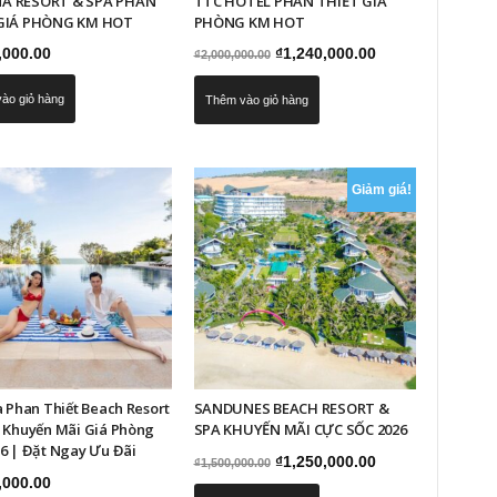
A RESORT & SPA PHAN
TTC HOTEL PHAN THIẾT GIÁ
GIÁ PHÒNG KM HOT
PHÒNG KM HOT
Giá
Giá
,000.00
₫
1,240,000.00
₫
2,000,000.00
gốc
hiện
ào giỏ hàng
Thêm vào giỏ hàng
là:
tại
₫2,000,000.00.
là:
₫1,240,000.00.
Giảm giá!
a Phan Thiết Beach Resort
SANDUNES BEACH RESORT &
– Khuyến Mãi Giá Phòng
SPA KHUYẾN MÃI CỰC SỐC 2026
6 | Đặt Ngay Ưu Đãi
Giá
Giá
₫
1,250,000.00
₫
1,500,000.00
,000.00
gốc
hiện