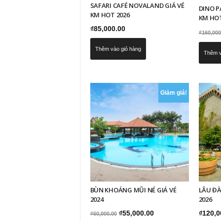
SAFARI CAFÉ NOVALAND GIÁ VÉ
DINO P
KM HOT 2026
KM HOT
₫
85,000.00
₫
160,000
Thêm vào giỏ hàng
Thêm v
Giảm giá!
BÙN KHOÁNG MŨI NÉ GIÁ VÉ
LÂU ĐÀ
2024
2026
Giá
Giá
₫
55,000.00
₫
120,0
₫
60,000.00