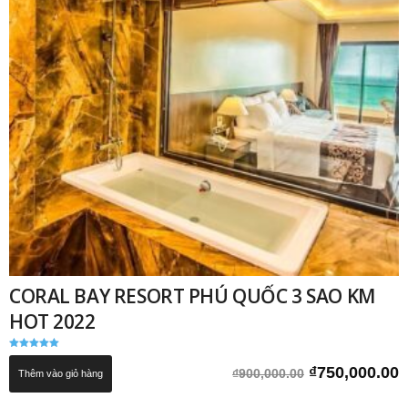
CORAL BAY RESORT PHÚ QUỐC 3 SAO KM
HOT 2022
Được xếp
hạng
Giá
G
₫
750,000.00
₫
900,000.00
Thêm vào giỏ hàng
5.00
5 sao
gốc
h