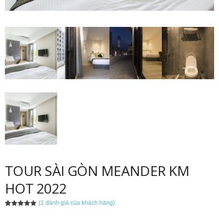
TOUR SÀI GÒN MEANDER KM
HOT 2022
(
1
đánh giá của khách hàng)
5.00
1
trên 5
dựa trên