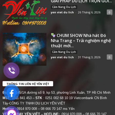
GIẢI PHÁP DU LỊCH TRỌN GÓI...
Cẩm Nang Du Lịch
yen viet du lich
-
26 Tháng 6, 2026
0
CHUM SHOW Nhà hát Đó
Nha Trang – Trải nghiệm nghệ
thuật mới...
Cẩm Nang Du Lịch
yen viet du lich
-
31 Tháng 3, 2026
0
THÔNG TIN LIÊN HỆ YẾN VIỆT
Địa chỉ:
145/1A đường số 9, kp 53, phường Linh Xuân, TP Hồ Chí Minh
MST
: 0311 841 453 –
STK
: 0251 002 68 10 19 Vietcombank CN Bình
Tây-CÔNG TY TNHH DU LỊCH YẾN VIỆT
Hotline
: 0914 970 008 – 08 666 70 147 ms Yến
VÉ MÁY BAY YẾN VIỆT – HOTLINE:
0914 970 008 – 08 666 70 147.