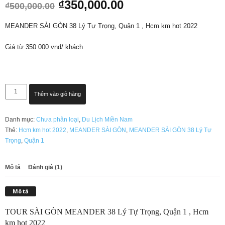
Giá
Giá
₫
350,000.00
₫
500,000.00
đánh giá
gốc
hiện
là:
tại
MEANDER SÀI GÒN 38 Lý Tự Trọng, Quận 1 , Hcm km hot 2022
₫500,000.00.
là:
₫350,000.00.
Giá từ 350 000 vnd/ khách
TOUR
Thêm vào giỏ hàng
SÀI
GÒN
Danh mục:
Chưa phân loại
,
Du Lịch Miền Nam
MEANDER
Thẻ:
Hcm km hot 2022
,
MEANDER SÀI GÒN
,
MEANDER SÀI GÒN 38 Lý Tự
KM
Trọng
,
Quận 1
HOT
2022
số
Mô tả
Đánh giá (1)
lượng
Mô tả
TOUR SÀI GÒN MEANDER 38 Lý Tự Trọng, Quận 1 , Hcm
km hot 2022