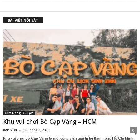
là:
t
₫900,000.00.
l
₫
BÀI VIẾT NỔI BẬT
Cẩm Nang Du Lịch
Khu vui chơi Bò Cạp Vàng – HCM
yen viet
-
22 Tháng 2, 2023
0
Khu vui chơi Bò Cạp Vàng là một công viên giải trí tại thành phố Hồ Chí Minh,