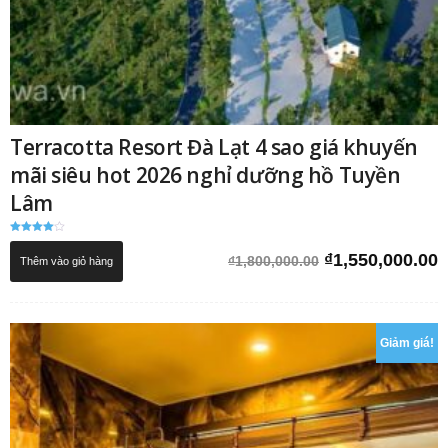
Terracotta Resort Đà Lạt 4 sao giá khuyến
mãi siêu hot 2026 nghỉ dưỡng hồ Tuyền
Lâm
Được xếp
hạng
Giá
G
₫
1,550,000.00
₫
1,800,000.00
Thêm vào giỏ hàng
4.00
5 sao
gốc
h
là:
t
₫1,800,000.00.
l
₫
Giảm giá!