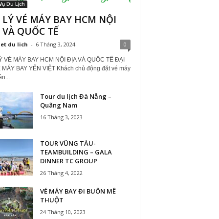
Vụ Du Lịch
 LÝ VÉ MÁY BAY HCM NỘI
 VÀ QUỐC TẾ
iet du lich
-
6 Tháng 3, 2024
0
Ý VÉ MÁY BAY HCM NỘI ĐỊA VÀ QUỐC TẾ ĐẠI
 MÁY BAY YẾN VIỆT Khách chủ động đặt vé máy
ên...
Tour du lịch Đà Nẵng –
Quãng Nam
16 Tháng 3, 2023
TOUR VŨNG TÀU-
TEAMBUILDING – GALA
DINNER TC GROUP
26 Tháng 4, 2022
VÉ MÁY BAY ĐI BUÔN MÊ
THUỘT
24 Tháng 10, 2023