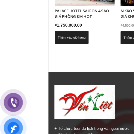
PALACE HOTEL SAIGON 4 SAO
NIKKO 
GIÁ PHÒNG KM HOT
GIÁ KH
₫
1,750,000.00
₫
4,500,0
Thêm vào giỏ hàng
Thêm v
+ Tổ chức tour du lịch trong và ngoài nước