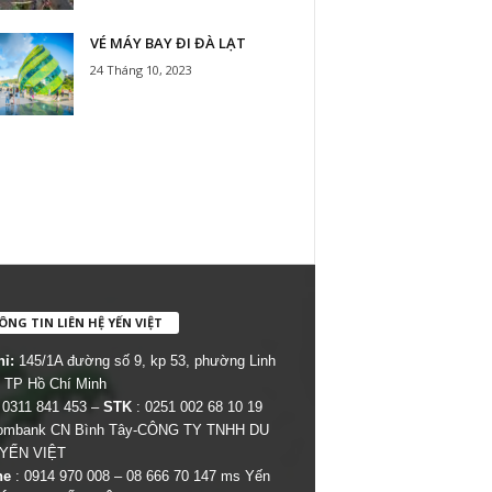
VÉ MÁY BAY ĐI ĐÀ LẠT
24 Tháng 10, 2023
NG TIN LIÊN HỆ YẾN VIỆT
hỉ:
145/1A đường số 9, kp 53, phường Linh
 TP Hồ Chí Minh
 0311 841 453 –
STK
: 0251 002 68 10 19
combank CN Bình Tây-CÔNG TY TNHH DU
 YẾN VIỆT
ne
: 0914 970 008 – 08 666 70 147 ms Yến