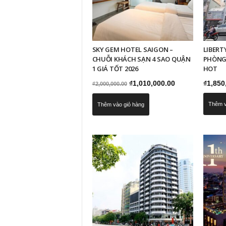
SKY GEM HOTEL SAIGON –
LIBERT
CHUỖI KHÁCH SẠN 4 SAO QUẬN
PHÒNG 
1 GIÁ TỐT 2026
HOT
Giá
Giá
₫
1,010,000.00
₫
1,850
₫
2,000,000.00
gốc
hiện
Thêm v
Thêm vào giỏ hàng
là:
tại
₫2,000,000.00.
là:
₫1,010,000.00.