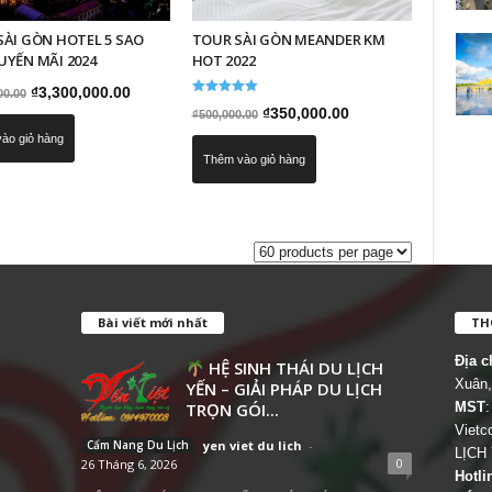
SÀI GÒN HOTEL 5 SAO
TOUR SÀI GÒN MEANDER KM
UYẾN MÃI 2024
HOT 2022
Giá
Giá
₫
3,300,000.00
00.00
Được xếp
Giá
Giá
₫
350,000.00
₫
500,000.00
gốc
hiện
hạng
5.00
gốc
hiện
ào giỏ hàng
5 sao
là:
tại
Thêm vào giỏ hàng
là:
tại
₫4,500,000.00.
là:
₫500,000.00.
là:
₫3,300,000.00.
₫350,000.00.
Bài viết mới nhất
THÔ
Địa c
HỆ SINH THÁI DU LỊCH
Xuân,
YẾN – GIẢI PHÁP DU LỊCH
TRỌN GÓI...
MST
:
Viet
Cẩm Nang Du Lịch
yen viet du lich
-
LỊCH
0
26 Tháng 6, 2026
Hotli