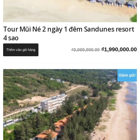
Tour Mũi Né 2 ngày 1 đêm Sandunes resort
4 sao
Giá
G
₫
1,990,000.00
₫
3,000,000.00
Thêm vào giỏ hàng
gốc
h
là:
t
₫3,000,000.00.
l
₫
Giảm giá!