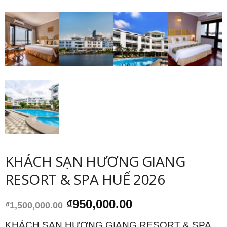
KHÁCH SẠN HƯƠNG GIANG
RESORT & SPA HUẾ 2026
Giá
Giá
₫
950,000.00
₫
1,500,000.00
gốc
hiện
là:
tại
KHÁCH SẠN HƯƠNG GIANG RESORT & SPA