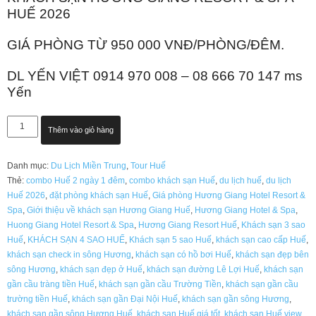
₫1,500,000.00.
là:
HUẾ 2026
₫950,000.00.
GIÁ PHÒNG TỪ 950 000 VNĐ/PHÒNG/ĐÊM.
DL YẾN VIỆT 0914 970 008 – 08 666 70 147 ms
Yến
KHÁCH
Thêm vào giỏ hàng
SẠN
HƯƠNG
Danh mục:
Du Lịch Miền Trung
,
Tour Huế
GIANG
Thẻ:
combo Huế 2 ngày 1 đêm
,
combo khách sạn Huế
,
du lịch huế
,
du lịch
RESORT
Huế 2026
,
đặt phòng khách sạn Huế
,
Giá phòng Hương Giang Hotel Resort &
&
Spa
,
Giới thiệu về khách sạn Hương Giang Huế
,
Hương Giang Hotel & Spa
,
SPA
Huong Giang Hotel Resort & Spa
,
Hương Giang Resort Huế
,
Khách sạn 3 sao
HUẾ
Huế
,
KHÁCH SẠN 4 SAO HUẾ
,
Khách sạn 5 sao Huế
,
khách sạn cao cấp Huế
,
2026
khách sạn check in sông Hương
,
khách sạn có hồ bơi Huế
,
khách sạn đẹp bên
số
sông Hương
,
khách sạn đẹp ở Huế
,
khách sạn đường Lê Lợi Huế
,
khách sạn
lượng
gần cầu tràng tiền Huế
,
khách sạn gần cầu Trường Tiền
,
khách sạn gần cầu
trường tiền Huế
,
khách sạn gần Đại Nội Huế
,
khách sạn gần sông Hương
,
khách sạn gần sông Hương Huế
,
khách sạn Huế giá tốt
,
khách sạn Huế view