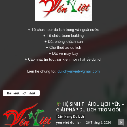
+ Tổ chức tour du lịch trong và ngoài nước
+ Tổ chức team building
+ Đặt phòng khách sạn
+ Cho thuê xe du lịch
+ Đặt vé máy bay
+ Cập nhật tin tức, sự kiện mới nhất về du lịch
Liên hệ chúng tôi:
dulichyenviet@gmail.com
Bài viết mới nhất
HỆ SINH THÁI DU LỊCH YẾN –
GIẢI PHÁP DU LỊCH TRỌN GÓI...
Cẩm Nang Du Lịch
yen viet du lich
-
26 Tháng 6, 2026
0