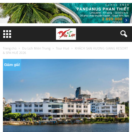
Trang chủ
Du Lịch Miền Trung
Tour Huế
KHÁCH SẠN HƯƠNG GIANG RESORT
& SPA HUẾ 2026
Giảm giá!