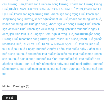
cầu Trường Tiền
,
khách sạn Huế view sông Hương
,
Khách sạn Hương Giang
Huế
,
KHÁCH SẠN HƯƠNG GIANG RESORT & SPA HUẾ 2023
,
khách sạn Lê
Lợi Huế
,
khách sạn nghỉ dưỡng Huế
,
khách sạn sang trọng Huế
,
khách sạn
sang trọng sông Hương
,
khách sạn tốt nhất tại Huế
,
khách sạn trung tâm huế
,
khách sạn trung tâm Huế gần sông
,
khách sạn ven sông Hương Huế
,
khách
sạn view đẹp Huế
,
khách sạn view sông Hương
,
lịch trình tour huế 2 ngày 1
đêm
,
lịch trình tour Huế 3 ngày 2 đêm
,
nghỉ dưỡng Huế
,
nơi lưu trú gần sông
Hương Huế
,
resort bên sông Hương Huế
,
resort Huế 5 sao
,
resort Huế giá tốt
,
resort spa Huế
,
REVIEW HUẾ
,
REVIEW KHÁCH SẠN HUẾ
,
tour du lịch huế
,
tour huế
,
tour huế 1 ngày
,
tour huế 2 ngày 1 đêm
,
tour huế 3 ngày 2 đêm
,
tour
huế 4 sao
,
tour huế cho nhóm
,
tour huế chùa thiên mụ
,
tour huế combo khách
sạn
,
tour huế gala dinner
,
tour huế gia đình
,
tour huế giá rẻ
,
tour huế kết hợp
đà nẵng hội an
,
Tour Huế khởi hành hằng ngày
,
tour Huế nghỉ dưỡng
,
tour huế
sông hương
,
tour Huế team building
,
tour huế tham quan đại nội
,
tour huế trọn
gói
Mô tả
Đánh giá (0)
Mô tả