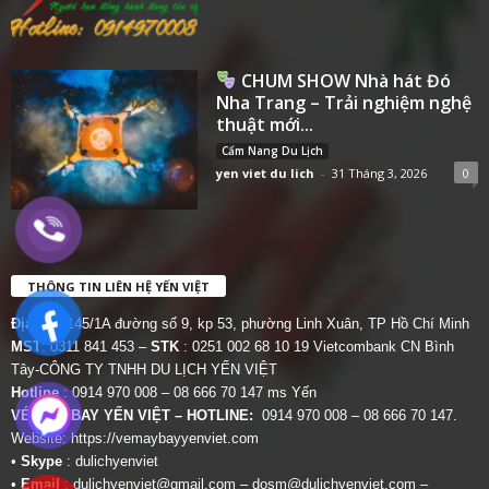
CHUM SHOW Nhà hát Đó
Nha Trang – Trải nghiệm nghệ
thuật mới...
Cẩm Nang Du Lịch
yen viet du lich
-
31 Tháng 3, 2026
0
THÔNG TIN LIÊN HỆ YẾN VIỆT
Địa chỉ:
145/1A đường số 9, kp 53, phường Linh Xuân, TP Hồ Chí Minh
MST
: 0311 841 453 –
STK
: 0251 002 68 10 19 Vietcombank CN Bình
Tây-CÔNG TY TNHH DU LỊCH YẾN VIỆT
Hotline
: 0914 970 008 – 08 666 70 147 ms Yến
VÉ MÁY BAY YẾN VIỆT – HOTLINE:
0914 970 008 – 08 666 70 147.
Website:
https://vemaybayyenviet.com
•
Skype
: dulichyenviet
•
Email
:
dulichyenviet@gmail.com
–
dosm@dulichyenviet.com
–