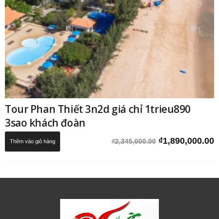
Tour Phan Thiết 3n2d giá chỉ 1trieu890
3sao khách đoàn
Giá
G
₫
1,890,000.00
₫
2,345,000.00
Thêm vào giỏ hàng
gốc
h
là:
t
₫2,345,000.00.
l
₫