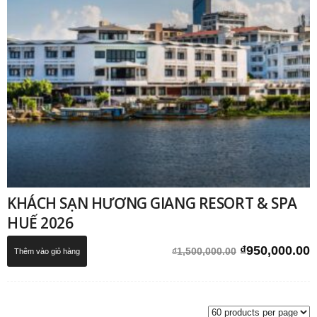
KHÁCH SẠN HƯƠNG GIANG RESORT & SPA
HUẾ 2026
Giá
G
₫
950,000.00
₫
1,500,000.00
Thêm vào giỏ hàng
gốc
h
là:
t
₫1,500,000.0
l