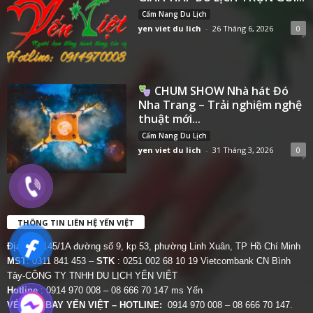
Cẩm Nang Du Lịch
yen viet du lich
-
26 Tháng 6, 2026
0
CHUM SHOW Nhà hát Đó
Nha Trang – Trải nghiệm nghệ
thuật mới...
Cẩm Nang Du Lịch
yen viet du lich
-
31 Tháng 3, 2026
0
THÔNG TIN LIÊN HỆ YẾN VIỆT
Địa chỉ:
145/1A đường số 9, kp 53, phường Linh Xuân, TP Hồ Chí Minh
MST
: 0311 841 453 –
STK
: 0251 002 68 10 19 Vietcombank CN Bình
Tây-CÔNG TY TNHH DU LỊCH YẾN VIỆT
Hotline
: 0914 970 008 – 08 666 70 147 ms Yến
VÉ MÁY BAY YẾN VIỆT – HOTLINE:
0914 970 008 – 08 666 70 147.