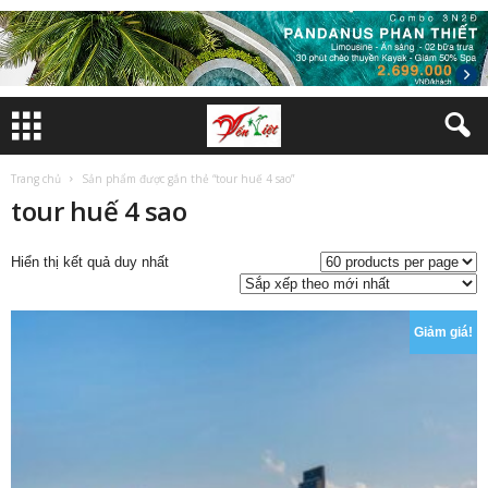
Trang chủ
Sản phẩm được gắn thẻ “tour huế 4 sao”
tour huế 4 sao
Hiển thị kết quả duy nhất
Giảm giá!