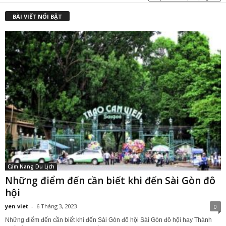
₫
BÀI VIẾT NỔI BẬT
Cẩm Nang Du Lịch
Những điểm đến cần biết khi đến Sài Gòn đô
hội
yen viet
-
6 Tháng 3, 2023
0
Những điểm đến cần biết khi đến Sài Gòn đô hội Sài Gòn đô hội hay Thành