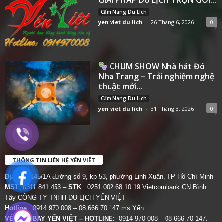
Cẩm Nang Du Lịch
yen viet du lich
-
26 Tháng 6, 2026
0
CHUM SHOW Nhà hát Đó
Nha Trang – Trải nghiệm nghệ
thuật mới...
Cẩm Nang Du Lịch
yen viet du lich
-
31 Tháng 3, 2026
0
THÔNG TIN LIÊN HỆ YẾN VIỆT
Địa chỉ:
145/1A đường số 9, kp 53, phường Linh Xuân, TP Hồ Chí Minh
MST
: 0311 841 453 –
STK
: 0251 002 68 10 19 Vietcombank CN Bình
Tây-CÔNG TY TNHH DU LỊCH YẾN VIỆT
Hotline
: 0914 970 008 – 08 666 70 147 ms Yến
VÉ MÁY BAY YẾN VIỆT – HOTLINE:
0914 970 008 – 08 666 70 147.