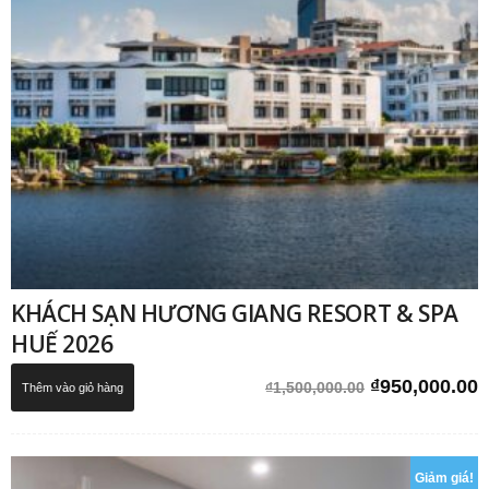
KHÁCH SẠN HƯƠNG GIANG RESORT & SPA
HUẾ 2026
Giá
G
₫
950,000.00
₫
1,500,000.00
Thêm vào giỏ hàng
gốc
h
là:
t
₫1,500,000.0
l
Giảm giá!