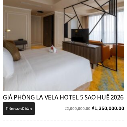
GIÁ PHÒNG LA VELA HOTEL 5 SAO HUẾ 2026
Giá
G
₫
1,350,000.00
₫
2,000,000.00
Thêm vào giỏ hàng
gốc
h
là:
t