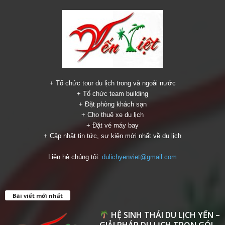
+ Tổ chức tour du lịch trong và ngoài nước
+ Tổ chức team building
+ Đặt phòng khách sạn
+ Cho thuê xe du lịch
+ Đặt vé máy bay
+ Cập nhật tin tức, sự kiện mới nhất về du lịch
Liên hệ chúng tôi:
dulichyenviet@gmail.com
Bài viết mới nhất
HỆ SINH THÁI DU LỊCH YẾN –
GIẢI PHÁP DU LỊCH TRỌN GÓI...