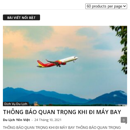
₫2,000,000.00.
l
₫
BÀI VIẾT NỔI BẬT
Dịch Vụ Du Lịch
THÔNG BÁO QUAN TRỌNG KHI ĐI MÁY BAY
Du Lịch Yến Việt
-
24 Tháng 10, 2021
0
THÔNG BÁO QUAN TRỌNG KHI ĐI MÁY BAY THÔNG BÁO QUAN TRỌNG