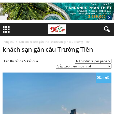
Trang chủ
Sản phẩm được gắn thẻ “khách sạn gần cầu Trường Tiền”
khách sạn gần cầu Trường Tiền
Đã
Hiển thị tất cả 5 kết quả
sắp
xếp
theo
Giảm giá!
mới
nhất