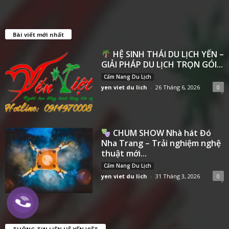
Bài viết mới nhất
HỆ SINH THÁI DU LỊCH YẾN –
GIẢI PHÁP DU LỊCH TRỌN GÓI...
Cẩm Nang Du Lịch
yen viet du lich
-
26 Tháng 6, 2026
0
CHUM SHOW Nhà hát Đó
Nha Trang – Trải nghiệm nghệ
thuật mới...
Cẩm Nang Du Lịch
yen viet du lich
-
31 Tháng 3, 2026
0