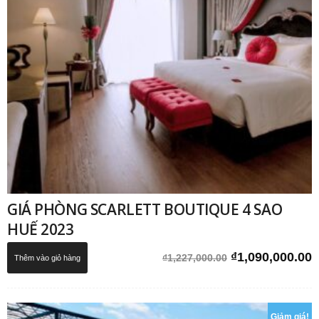
GIÁ PHÒNG SCARLETT BOUTIQUE 4 SAO
HUẾ 2023
Giá
G
₫
1,090,000.00
₫
1,227,000.00
Thêm vào giỏ hàng
gốc
h
là:
t
₫1,227,000.00.
l
Giảm giá!