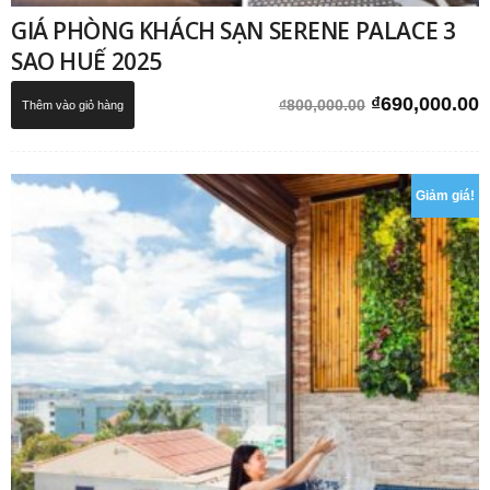
GIÁ PHÒNG KHÁCH SẠN SERENE PALACE 3
SAO HUẾ 2025
Giá
G
₫
690,000.00
₫
800,000.00
Thêm vào giỏ hàng
gốc
h
là:
t
₫800,000.00.
l
Giảm giá!
₫