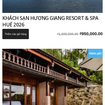
KHÁCH SẠN HƯƠNG GIANG RESORT & SPA
HUẾ 2026
Giá
G
₫
950,000.00
₫
1,500,000.00
Thêm vào giỏ hàng
gốc
h
là:
t
₫1,500,000.0
l
Giảm giá!
₫