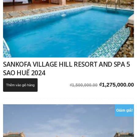
SANKOFA VILLAGE HILL RESORT AND SPA 5
SAO HUẾ 2024
Giá
G
₫
1,275,000.00
₫
1,500,000.00
Thêm vào giỏ hàng
gốc
h
là:
t
₫1,500,000.00.
l
Giảm giá!
₫