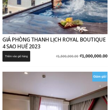
GIÁ PHÒNG THANH LỊCH ROYAL BOUTIQUE
4 SAO HUẾ 2023
Giá
G
₫
1,000,000.00
₫
1,500,000.00
Thêm vào giỏ hàng
gốc
h
là:
t
₫1,500,000.00.
l
Giảm giá!
₫