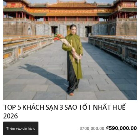
TOP 5 KHÁCH SẠN 3 SAO TỐT NHẤT HUẾ
2026
Giá
G
₫
590,000.00
₫
700,000.00
Thêm vào giỏ hàng
gốc
h