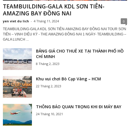
TEAMBUILDING-GALA KDL SƠN TIÊN-
AMAZING BAY ĐỒNG NAI
yen viet du lich
-
4 Tháng 11, 2024
0
TEAMBUILDING-GALA KDL SƠN TIÊN-AMAZING BAY ĐỒNG NAI TOUR SƠN
TIÊN – VỊNH DIỆU KỲ - THE AMAZING ĐỒNG NAI 1 NGÀY- TEAMBUILDING –
GALA LUNCH ...
BẢNG GIÁ CHO THUÊ XE TẠI THÀNH PHỐ HỒ
CHÍ MINH
8 Tháng 2, 2023
Khu vui chơi Bò Cạp Vàng – HCM
22 Tháng 2, 2023
THÔNG BÁO QUAN TRỌNG KHI ĐI MÁY BAY
24 Tháng 10, 2021