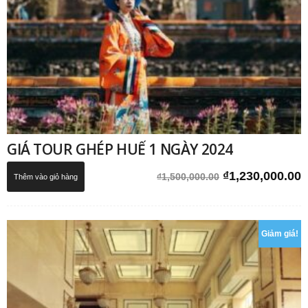
GIÁ TOUR GHÉP HUẾ 1 NGÀY 2024
Giá
G
₫
1,230,000.00
₫
1,500,000.00
Thêm vào giỏ hàng
gốc
h
là:
t
₫1,500,000.00.
l
Giảm giá!
₫