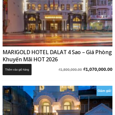
MARIGOLD HOTEL DALAT 4 Sao – Giá Phòng
Khuyến Mãi HOT 2026
Giá
G
₫
1,070,000.00
₫
1,800,000.00
Thêm vào giỏ hàng
gốc
h
là:
t
₫1,800,000.00.
l
Giảm giá!
₫