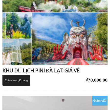
KHU DU LỊCH PINI ĐÀ LẠT GIÁ VÉ
₫
70,000.00
Thêm vào giỏ hàng
Giảm giá!