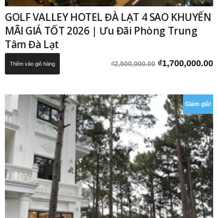
GOLF VALLEY HOTEL ĐÀ LẠT 4 SAO KHUYẾN
MÃI GIÁ TỐT 2026 | Ưu Đãi Phòng Trung
Tâm Đà Lạt
Giá
G
₫
1,700,000.00
₫
2,500,000.00
Thêm vào giỏ hàng
gốc
h
là:
t
₫2,500,000.00.
l
Giảm giá!
₫