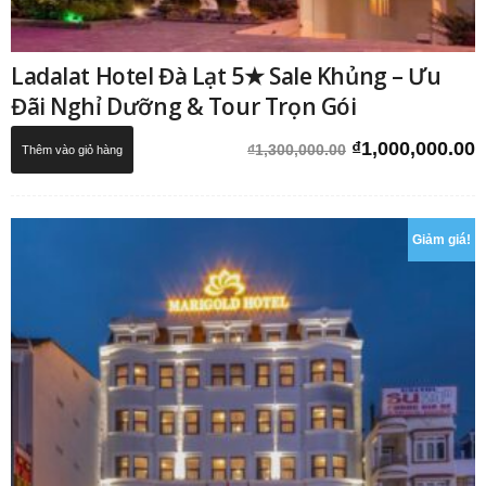
Ladalat Hotel Đà Lạt 5★ Sale Khủng – Ưu
Đãi Nghỉ Dưỡng & Tour Trọn Gói
Giá
G
₫
1,000,000.00
₫
1,300,000.00
Thêm vào giỏ hàng
gốc
h
là:
t
₫1,300,000.00.
l
Giảm giá!
₫