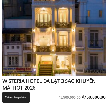
WISTERIA HOTEL ĐÀ LẠT 3 SAO KHUYẾN
MÃI HOT 2026
Giá
G
₫
750,000.00
₫
1,500,000.00
Thêm vào giỏ hàng
gốc
h