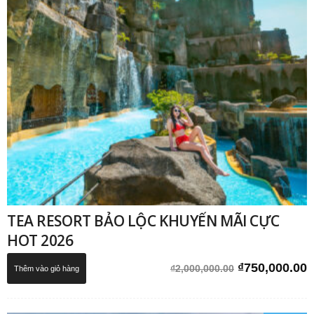
TEA RESORT BẢO LỘC KHUYẾN MÃI CỰC
HOT 2026
Giá
G
₫
750,000.00
₫
2,000,000.00
Thêm vào giỏ hàng
gốc
h
là:
t