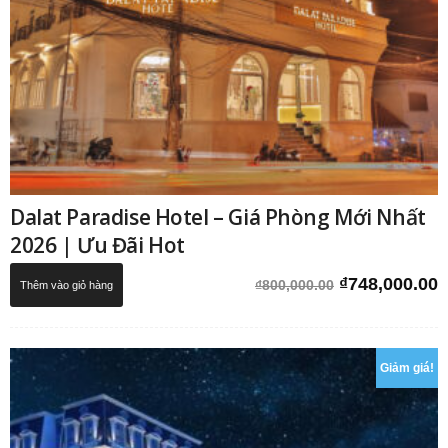
Dalat Paradise Hotel – Giá Phòng Mới Nhất
2026 | Ưu Đãi Hot
Giá
G
₫
748,000.00
₫
800,000.00
Thêm vào giỏ hàng
gốc
h
là:
t
₫800,000.00.
l
Giảm giá!
₫