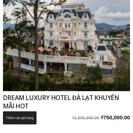
DREAM LUXURY HOTEL ĐÀ LẠT KHUYẾN
MÃI HOT
Giá
G
₫
750,000.00
₫
1,500,000.00
Thêm vào giỏ hàng
gốc
h
là:
t