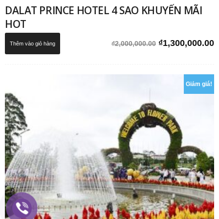
DALAT PRINCE HOTEL 4 SAO KHUYẾN MÃI
HOT
Giá
G
₫
1,300,000.00
₫
2,000,000.00
Thêm vào giỏ hàng
gốc
h
là:
t
₫2,000,000.00.
l
Giảm giá!
₫