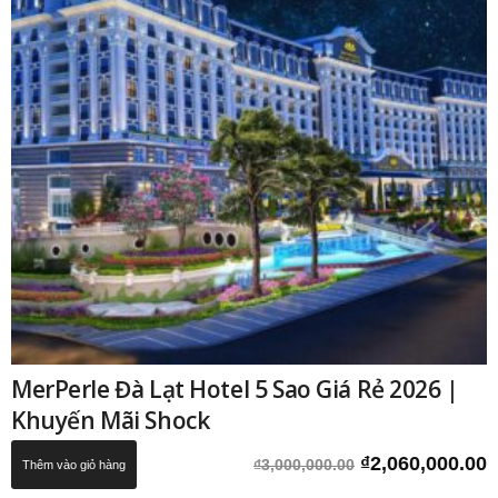
MerPerle Đà Lạt Hotel 5 Sao Giá Rẻ 2026 |
Khuyến Mãi Shock
Giá
G
₫
2,060,000.00
₫
3,000,000.00
Thêm vào giỏ hàng
gốc
h