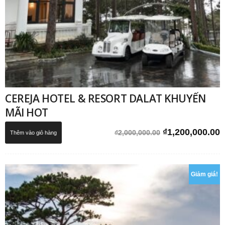
CEREJA HOTEL & RESORT DALAT KHUYẾN
MÃI HOT
Giá
G
₫
1,200,000.00
₫
2,000,000.00
Thêm vào giỏ hàng
gốc
h
là:
t
₫2,000,000.00.
l
Giảm giá!
₫