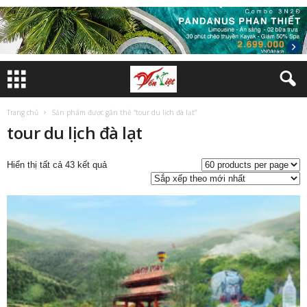
Trang chủ
Sản phẩm được gắn thẻ “tour du lịch đà lạt”
tour du lịch đà lạt
Đã
Hiển thị tất cả 43 kết quả
sắp
xếp
theo
mới
nhất