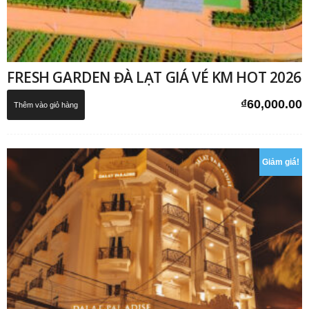
FRESH GARDEN ĐÀ LẠT GIÁ VÉ KM HOT 2026
₫
60,000.00
Thêm vào giỏ hàng
Giảm giá!