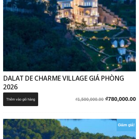
DALAT DE CHARME VILLAGE GIÁ PHÒNG
2026
Giá
G
₫
780,000.00
₫
1,500,000.00
Thêm vào giỏ hàng
gốc
h
là:
t
₫1,500,000.0
l
Giảm giá!
₫