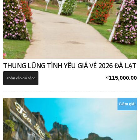
THUNG LŨNG TÌNH YÊU GIÁ VÉ 2026 ĐÀ LẠT
₫
115,000.00
Thêm vào giỏ hàng
Giảm giá!