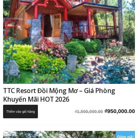
TTC Resort Đồi Mộng Mơ – Giá Phòng
Khuyến Mãi HOT 2026
Giá
G
₫
950,000.00
₫
1,500,000.00
Thêm vào giỏ hàng
gốc
h
là:
t
₫1,500,000.0
l
Giảm giá!