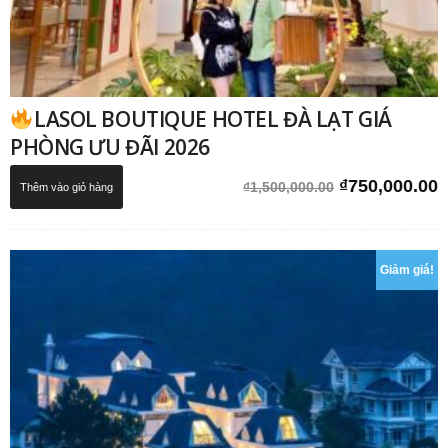
LASOL BOUTIQUE HOTEL ĐÀ LẠT GIÁ
PHÒNG ƯU ĐÃI 2026
Giá
G
₫
750,000.00
₫
1,500,000.00
Thêm vào giỏ hàng
gốc
h
là:
t
₫1,500,000.0
l
Giảm giá!
₫