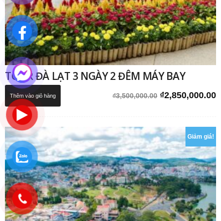
TOUR ĐÀ LẠT 3 NGÀY 2 ĐÊM MÁY BAY
Giá
G
₫
2,850,000.00
₫
3,500,000.00
Thêm vào giỏ hàng
gốc
h
là:
t
₫3,500,000.00.
l
Giảm giá!
₫