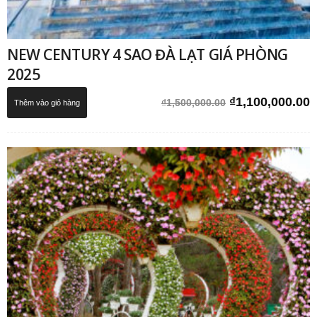
NEW CENTURY 4 SAO ĐÀ LẠT GIÁ PHÒNG
2025
Giá
G
₫
1,100,000.00
₫
1,500,000.00
Thêm vào giỏ hàng
gốc
h
là:
t
₫1,500,000.00.
l
₫