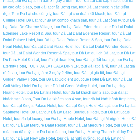
Place
,
tour Đà Lạt bình dân 3 ngày 2 đêm
,
Tour Đà Lạt cao cấp 4 sao
,
tour đà
lạt cao cấp 5 sao
,
tour đà lạt chất lượng cao
,
tour Đà Lạt check in các điểm
đẹp
,
Tour Đà Lạt cho công ty
,
tour Đà Lạt cho đoàn 40 khách
,
tour Đà Lạt
Colline Hotel Đà Lạt
,
tour đà lạt combo khách sạn
,
tour Đà Lạt công ty
,
tour Đà
Lạt Dalat De Charme Village
,
tour Đà Lạt Dalat Eden Hotel
,
tour Đà Lạt Dalat
Edensee Lake Resort & Spa
,
tour Đà Lạt Dalat Edensee Resort
,
tour Đà Lạt
Dalat Palace Hotel
,
tour Đà Lạt Dalat Palace Resort & Spa
,
tour Đà Lạt Dalat
Pearl Hotel
,
tour Đà Lạt Dalat Plaza Hotel
,
tour Đà Lạt Dalat Wonder Resort
,
tour Đà Lạt Dalat Wonder Resort & Spa
,
tour Đà Lạt du lịch Đà Lạt
,
tour Đà Lạt
Du Parc Hotel Đà Lạt
,
tour đà lạt đoàn lớn
,
tour Đà Lạt đốt lửa trại
,
tour Đà Lạt
Eternity Hotel
,
TOUR ĐÀ LẠT GALA DINNER
,
tour đà lạt giá rẻ
,
tour Đà Lạt giá
rẻ 2 sao
,
tour Đà Lạt giá rẻ 3 ngày 2 đêm
,
tour Đà Lạt giá tốt
,
tour Đà Lạt
Golden Valley Hotel
,
tour Đà Lạt Goldient Boutique Hotel Đà Lạt
,
tour Đà Lạt
Golf Valley Hotel Đà Lạt
,
tour Đà Lạt Green Valley Hotel
,
tour Đà Lạt Huy
Hoàng Hotel
,
tour Đà Lạt Iris Hotel
,
tour đà lạt khách sạn 2 sao
,
tour đà lạt
khách sạn 3 sao
,
Tour Đà Lạt khách sạn 4 sao
,
tour đà lạt khởi hành từ tp.hcm
,
tour Đà Lạt King’s Palace Hotel
,
tour Đà Lạt Kings Hotel Đà Lạt
,
tour Đà Lạt La
Sapinette Hotel Đà Lạt
,
tour Đà Lạt Lasol Boutique Hotel
,
tour Đà Lạt Lotus
Hotel
,
tour đà lạt luxury
,
tour Đà Lạt Maple Hotel
,
tour Đà Lạt Marigold Hotel Đà
Lạt
,
tour Đà Lạt Mercure Dalat Resort
,
tour Đà Lạt Mercure Hotel
,
tour Đà Lạt
mùa hoa dã quỳ
,
tour Đà Lạt mùa thu
,
tour Đà Lạt Mường Thanh Holiday Đà
Lạt
,
tour Đà Lạt New Life Hotel
,
tour đà lạt nghỉ dưỡng
,
Tour Đà Lạt nghỉ