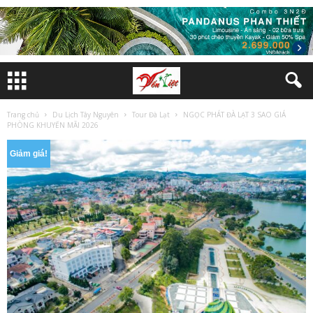
Trang chủ
Du Lịch Tây Nguyên
Tour Đà Lạt
NGỌC PHÁT ĐÀ LẠT 3 SAO GIÁ
PHÒNG KHUYẾN MÃI 2026
Giảm giá!