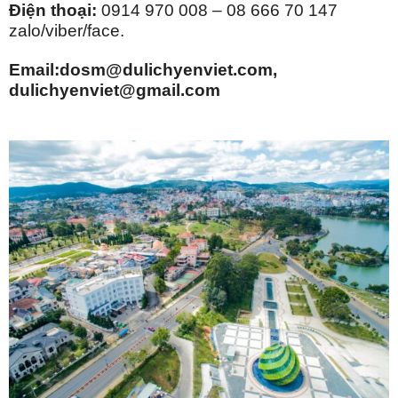
Điện thoại:
0914 970 008 – 08 666 70 147
zalo/viber/face.
Email:
dosm@dulichyenviet.com
,
dulichyenviet@gmail.com