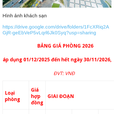
Hình ảnh khách sạn
https://drive.google.com/drive/folders/1FcXRiq2A
GjR-geEbVeP5vLqrl6Jk0Syq?usp=sharing
BẢNG GIÁ PHÒNG 2026
áp dụng 01/12/2025 đến hết ngày 30/11/2026,
ĐVT: VNĐ
Giá
Loại
hợp
GIAI ĐOẠN
phòng
đồng