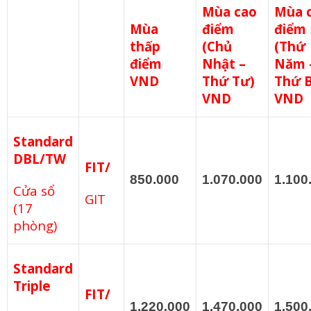
Mùa cao
Mùa 
Mùa
điểm
điểm
thấp
(Chủ
(Thứ
điểm
Nhật –
Năm 
VND
Thứ Tư)
Thứ 
VND
VND
Standard
DBL/TW
FIT/
850.000
1.070.000
1.100
Cửa sổ
GIT
(17
phòng)
Standard
Triple
FIT/
1.220.000
1.470.000
1.500