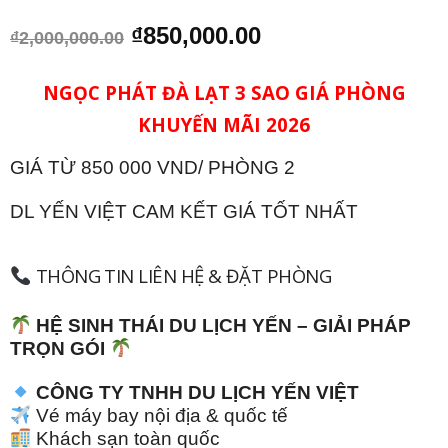
Giá
Giá
₫
850,000.00
₫
2,000,000.00
gốc
hiện
là:
tại
NGỌC PHÁT ĐÀ LẠT 3 SAO GIÁ PHÒNG
₫2,000,000.00.
là:
₫850,000.00.
KHUYẾN MÃI 2026
GIÁ TỪ 850 000 VND/ PHÒNG 2
DL YẾN VIỆT CAM KẾT GIÁ TỐT NHẤT
THÔNG TIN LIÊN HỆ & ĐẶT PHÒNG
HỆ SINH THÁI DU LỊCH YẾN – GIẢI PHÁP
TRỌN GÓI
CÔNG TY TNHH DU LỊCH YẾN VIỆT
Vé máy bay nội địa & quốc tế
Khách sạn toàn quốc