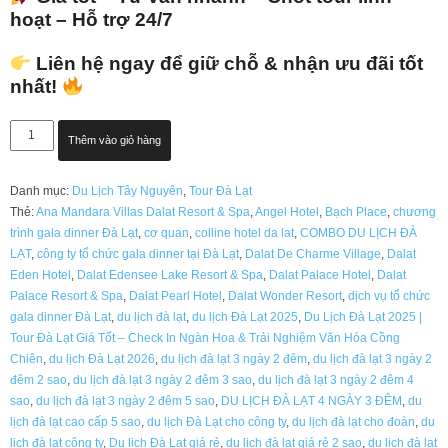
hoạt – Hỗ trợ 24/7
Liên hệ ngay để giữ chỗ & nhận ưu đãi tốt
nhất!
NGỌC
Thêm vào giỏ hàng
PHÁT
ĐÀ
Danh mục:
Du Lịch Tây Nguyên
,
Tour Đà Lạt
LẠT
Thẻ:
Ana Mandara Villas Dalat Resort & Spa
,
Angel Hotel
,
Bạch Place
,
chương
3
trình gala dinner Đà Lạt
,
cơ quan
,
colline hotel da lat
,
COMBO DU LỊCH ĐÀ
SAO
LẠT
,
công ty tổ chức gala dinner tại Đà Lạt
,
Dalat De Charme Village
,
Dalat
GIÁ
Eden Hotel
,
Dalat Edensee Lake Resort & Spa
,
Dalat Palace Hotel
,
Dalat
PHÒNG
Palace Resort & Spa
,
Dalat Pearl Hotel
,
Dalat Wonder Resort
,
dịch vụ tổ chức
KHUYẾN
gala dinner Đà Lạt
,
du lịch đà lạt
,
du lịch Đà Lạt 2025
,
Du Lịch Đà Lạt 2025 |
MÃI
Tour Đà Lạt Giá Tốt – Check In Ngàn Hoa & Trải Nghiệm Văn Hóa Cồng
2026
Chiên
,
du lịch Đà Lạt 2026
,
du lịch đà lạt 3 ngày 2 đêm
,
du lịch đà lạt 3 ngày 2
số
đêm 2 sao
,
du lịch đà lạt 3 ngày 2 đêm 3 sao
,
du lịch đà lạt 3 ngày 2 đêm 4
lượng
sao
,
du lịch đà lạt 3 ngày 2 đêm 5 sao
,
DU LỊCH ĐÀ LẠT 4 NGÀY 3 ĐÊM
,
du
lịch đà lạt cao cấp 5 sao
,
du lịch Đà Lạt cho công ty
,
du lịch đà lạt cho đoàn
,
du
lịch đà lạt công ty
,
Du lịch Đà Lạt giá rẻ
,
du lịch đà lạt giá rẻ 2 sao
,
du lịch đà lạt