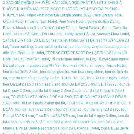
3 SAO GIÁ PHÒNG KHUYẾN MÃI 2026
,
NGỌC PHÁT ĐÀ LẠT 3 SAO GIÁ
PHÒNG KHUYẾN MÃI 2027
,
NGỌC PHÁT ĐÀ LẠT 4 SAO GIÁ PHÒNG
KHUYẾN MÃI
,
Ngọc Phát hotel Đà Lạt giá phòng 2026
,
Nice Dream Hotel
,
Orchid Hotel
,
Phương Nam Hotel
,
Pine View Hotel
,
review du lịch Đà lạt
,
Review khách sạn 3 sao New Century Đà Lạt
,
Royal Palace
,
Sadal Camellia
Hotel Đà Lạt
,
Sài Gòn – Đà Lạt Hotel
,
Samy Hotel Đà Lạt
,
Sandals Flora Hotel
,
Sandals Lily Hotel Đà Lạt
,
Sunset Valley Hotel
,
Swiss Belresort Tuyền Lâm Đà
Lạt
,
Team building
,
team building đà lạt
,
team building và giao lưu cồng chiên
đặc sắc.
,
Terracotta Hotel
,
TERRACOTTA RESORT ĐÀ LẠT
,
The Western Hill
Hotel Đà Lạt
,
Thien An Hotel
,
Tổ chức gala dinner Đà Lạt
,
Tổ chức gala dinner
Đà Lạt chuyên nghiệp cùng Phi Yến Tour – sân khấu ấn tượng
,
Topas Hotel
,
tour da lat 3n2d 3 sao
,
tour da lat giao luu van hoa cong chien
,
tour du lịch đà
lạt
,
tour du lịch đà lạt 3 ngày 2 đêm
,
TOUR ĐÀ LẠT
,
Tour Đà Lạt 2 ngày 1 đêm
,
tour Đà Lạt 2 sao 3 sao 4 sao 5 sao
,
tour Đà Lạt 2025
,
tour đà lạt 2026
,
tour đà
lạt 3 ngày 2 đêm
,
tour đà lạt 3 ngày 2 đêm 2 sao
,
tour đà lạt 3 ngày 2 đêm 3
sao
,
TOUR ĐÀ LẠT 3 NGÀY 2 ĐÊM 4 SAO
,
TOUR ĐÀ LẠT 3 NGÀY 2 ĐÊM 5
SAO
,
Tour Đà Lạt 3 ngày 2 đêm giá tốt
,
TOUR ĐÀ LẠT 3 NGÀY 2 ĐÊM KHÁCH
ĐOÀN
,
tour đà lạt 3 ngày 3 đêm
,
tour đà lạt 3n2d
,
tour đà lạt 3n2đ 2 sao
,
Tour
Đà Lạt 3N2Đ 4 sao
,
Tour Đà Lạt 3N2Đ 5 sao
,
tour đà lạt 4 ngày 3 đêm
,
tour đà
lạt 4 sao
,
tour đà lạt 5 sâo
,
tour Đà Lạt Ana Mandara Hotel
,
tour Đà Lạt Ana
Mandara Villas Dalat Resort & Spa
,
tour Đà Lạt Angel Hotel
,
tour Đà Lạt Bạch