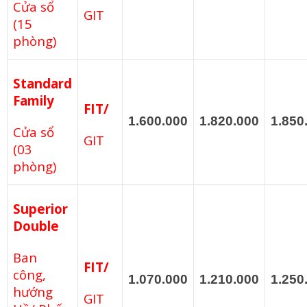
Cửa sổ
GIT
(15
phòng)
Standard
Family
FIT/
1.600.000
1.820.000
1.850
Cửa sổ
GIT
(03
phòng)
Superior
Double
Ban
FIT/
công,
1.070.000
1.210.000
1.250
hướng
GIT