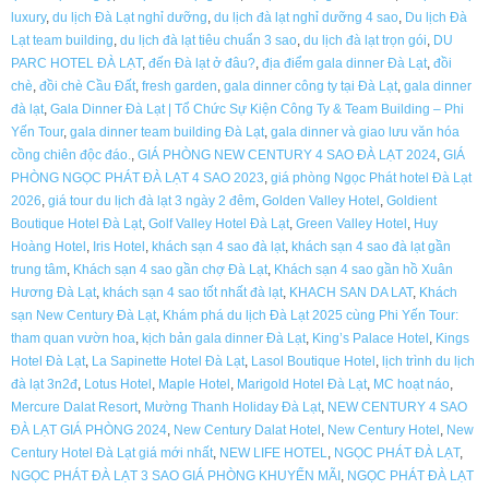
luxury
,
du lịch Đà Lạt nghỉ dưỡng
,
du lịch đà lạt nghỉ dưỡng 4 sao
,
Du lịch Đà
Lạt team building
,
du lịch đà lạt tiêu chuẩn 3 sao
,
du lịch đà lạt trọn gói
,
DU
PARC HOTEL ĐÀ LẠT
,
đến Đà lạt ở đâu?
,
địa điểm gala dinner Đà Lạt
,
đồi
chè
,
đồi chè Cầu Đất
,
fresh garden
,
gala dinner công ty tại Đà Lạt
,
gala dinner
đà lạt
,
Gala Dinner Đà Lạt | Tổ Chức Sự Kiện Công Ty & Team Building – Phi
Yến Tour
,
gala dinner team building Đà Lạt
,
gala dinner và giao lưu văn hóa
cồng chiên độc đáo.
,
GIÁ PHÒNG NEW CENTURY 4 SAO ĐÀ LẠT 2024
,
GIÁ
PHÒNG NGỌC PHÁT ĐÀ LẠT 4 SAO 2023
,
giá phòng Ngọc Phát hotel Đà Lạt
2026
,
giá tour du lịch đà lạt 3 ngày 2 đêm
,
Golden Valley Hotel
,
Goldient
Boutique Hotel Đà Lạt
,
Golf Valley Hotel Đà Lạt
,
Green Valley Hotel
,
Huy
Hoàng Hotel
,
Iris Hotel
,
khách sạn 4 sao đà lạt
,
khách sạn 4 sao đà lạt gần
trung tâm
,
Khách sạn 4 sao gần chợ Đà Lạt
,
Khách sạn 4 sao gần hồ Xuân
Hương Đà Lạt
,
khách sạn 4 sao tốt nhất đà lạt
,
KHACH SAN DA LAT
,
Khách
sạn New Century Đà Lạt
,
Khám phá du lịch Đà Lạt 2025 cùng Phi Yến Tour:
tham quan vườn hoa
,
kịch bản gala dinner Đà Lạt
,
King’s Palace Hotel
,
Kings
Hotel Đà Lạt
,
La Sapinette Hotel Đà Lạt
,
Lasol Boutique Hotel
,
lịch trình du lịch
đà lạt 3n2đ
,
Lotus Hotel
,
Maple Hotel
,
Marigold Hotel Đà Lạt
,
MC hoạt náo
,
Mercure Dalat Resort
,
Mường Thanh Holiday Đà Lạt
,
NEW CENTURY 4 SAO
ĐÀ LẠT GIÁ PHÒNG 2024
,
New Century Dalat Hotel
,
New Century Hotel
,
New
Century Hotel Đà Lạt giá mới nhất
,
NEW LIFE HOTEL
,
NGỌC PHÁT ĐÀ LẠT
,
NGỌC PHÁT ĐÀ LẠT 3 SAO GIÁ PHÒNG KHUYẾN MÃI
,
NGỌC PHÁT ĐÀ LẠT