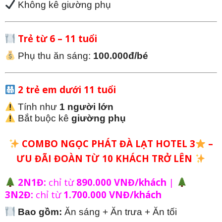
Không kê giường phụ
Trẻ từ 6 – 11 tuổi
Phụ thu ăn sáng:
100.000đ/bé
2 trẻ em dưới 11 tuổi
Tính như
1 người lớn
Bắt buộc kê
giường phụ
COMBO NGỌC PHÁT ĐÀ LẠT HOTEL 3
–
ƯU ĐÃI ĐOÀN TỪ 10 KHÁCH TRỞ LÊN
2N1Đ:
chỉ từ
890.000 VNĐ/khách
|
3N2Đ:
chỉ từ
1.700.000 VNĐ/khách
Bao gồm:
Ăn sáng + Ăn trưa + Ăn tối