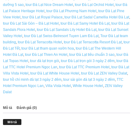
dưỡng 5 sao
,
tour Đà Lạt Nice Dream Hotel
,
tour Đà Lạt Orchid Hotel
,
tour Đà
Lạt Palace Heritage Hotel
,
tour Đà Lạt Phương Nam Hotel
,
tour Đà Lạt Pine
View Hotel
,
tour Đà Lạt Royal Palace
,
tour Đà Lạt Sadal Camellia Hotel Đà Lạt
,
tour Đà Lạt Sài Gòn – Đà Lạt Hotel
,
tour Đà Lạt Samy Hotel Đà Lạt
,
tour Đà Lạt
Sandals Flora Hotel
,
tour Đà Lạt Sandals Lily Hotel Đà Lạt
,
tour Đà Lạt Sunset
Valley Hotel
,
tour Đà Lạt Swiss‑Belresort Tuyen Lam Đà Lạt
,
Tour Đà Lạt team
building
,
tour Đà Lạt Terracotta Hotel
,
tour Đà Lạt Terracotta Resort Đà Lạt
,
tour
Đà Lạt Tết
,
tour Đà Lạt tham quan vườn hoa
,
tour Đà Lạt The Western Hill
Hotel Đà Lạt
,
tour Đà Lạt Thien An Hotel
,
tour Đà Lạt tiêu chuẩn 3 sao
,
tour Đà
Lạt Topas Hotel
,
tour đà lạt trọn gói
,
tour Đà Lạt trọn gói 3 ngày 2 đêm
,
tour Đà
Lạt TTC Hotel Premium Ngọc Lan
,
tour Đà Lạt TTC Premium Hotel
,
tour Đà Lạt
Villa Vista Hotel
,
tour Đà Lạt White House Hotel
,
tour Đà Lạt ZEN Valley Dalat
,
tour hồ chí minh đà lạt 3 ngày 2 đêm
,
tour sài gòn đà lạt 3 ngày 2 đêm
,
TTC
Hotel Premium Ngọc Lan
,
Villa Vista Hotel
,
White House Hotel
,
ZEN Valley
Dalat
Mô tả
Đánh giá (0)
Mô tả