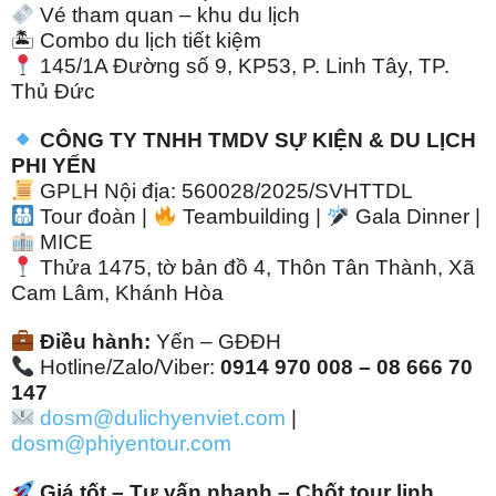
Vé tham quan – khu du lịch
🏝 Combo du lịch tiết kiệm
145/1A Đường số 9, KP53, P. Linh Tây, TP.
Thủ Đức
CÔNG TY TNHH TMDV SỰ KIỆN & DU LỊCH
PHI YẾN
GPLH Nội địa: 560028/2025/SVHTTDL
Tour đoàn |
Teambuilding |
Gala Dinner |
MICE
Thửa 1475, tờ bản đồ 4, Thôn Tân Thành, Xã
Cam Lâm, Khánh Hòa
Điều hành:
Yến – GĐĐH
Hotline/Zalo/Viber:
0914 970 008 – 08 666 70
147
dosm@dulichyenviet.com
|
dosm@phiyentour.com
Giá tốt – Tư vấn nhanh – Chốt tour linh