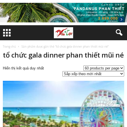
Trang chủ
Sản phẩm được gắn thẻ “tổ chức gala dinner phan thiết mũi né”
tổ chức gala dinner phan thiết mũi né
Hiển thị kết quả duy nhất