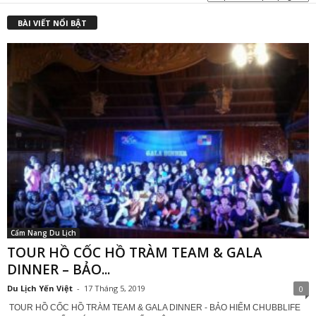
BÀI VIẾT NỔI BẬT
Cẩm Nang Du Lịch
TOUR HỒ CỐC HỒ TRÀM TEAM & GALA
DINNER – BẢO...
Du Lịch Yến Việt
-
17 Tháng 5, 2019
0
TOUR HỒ CỐC HỒ TRÀM TEAM & GALA DINNER - BẢO HIỂM CHUBBLIFE