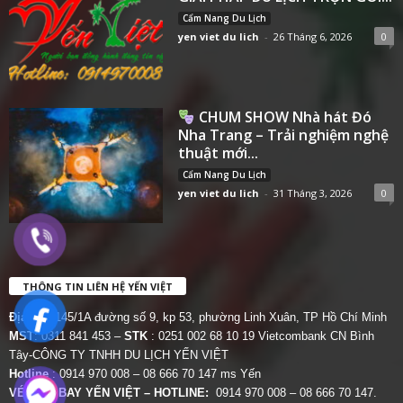
Cẩm Nang Du Lịch
yen viet du lich
-
26 Tháng 6, 2026
0
CHUM SHOW Nhà hát Đó
Nha Trang – Trải nghiệm nghệ
thuật mới...
Cẩm Nang Du Lịch
yen viet du lich
-
31 Tháng 3, 2026
0
THÔNG TIN LIÊN HỆ YẾN VIỆT
Địa chỉ:
145/1A đường số 9, kp 53, phường Linh Xuân, TP Hồ Chí Minh
MST
: 0311 841 453 –
STK
: 0251 002 68 10 19 Vietcombank CN Bình
Tây-CÔNG TY TNHH DU LỊCH YẾN VIỆT
Hotline
: 0914 970 008 – 08 666 70 147 ms Yến
VÉ MÁY BAY YẾN VIỆT – HOTLINE:
0914 970 008 – 08 666 70 147.