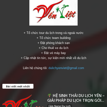
+ Tổ chức tour du lịch trong và ngoài nước
+ Tổ chức team building
+ Đặt phòng khách sạn
+ Cho thuê xe du lịch
+ Đặt vé máy bay
+ Cập nhật tin tức, sự kiện mới nhất về du lịch
Liên hệ chúng tôi:
dulichyenviet@gmail.com
Bài viết mới nhất
HỆ SINH THÁI DU LỊCH YẾN –
GIẢI PHÁP DU LỊCH TRỌN GÓI...
Cẩm Nang Du Lịch