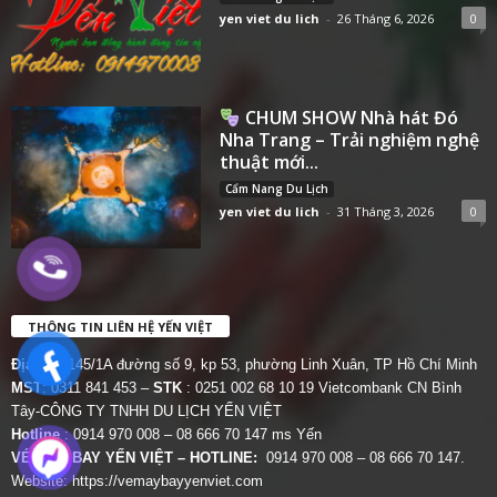
yen viet du lich
-
26 Tháng 6, 2026
0
CHUM SHOW Nhà hát Đó
Nha Trang – Trải nghiệm nghệ
thuật mới...
Cẩm Nang Du Lịch
yen viet du lich
-
31 Tháng 3, 2026
0
THÔNG TIN LIÊN HỆ YẾN VIỆT
Địa chỉ:
145/1A đường số 9, kp 53, phường Linh Xuân, TP Hồ Chí Minh
MST
: 0311 841 453 –
STK
: 0251 002 68 10 19 Vietcombank CN Bình
Tây-CÔNG TY TNHH DU LỊCH YẾN VIỆT
Hotline
: 0914 970 008 – 08 666 70 147 ms Yến
VÉ MÁY BAY YẾN VIỆT – HOTLINE:
0914 970 008 – 08 666 70 147.
Website:
https://vemaybayyenviet.com