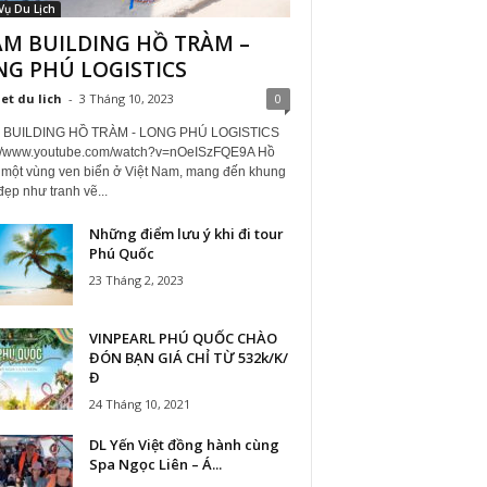
Vụ Du Lịch
AM BUILDING HỒ TRÀM –
NG PHÚ LOGISTICS
iet du lich
-
3 Tháng 10, 2023
0
 BUILDING HỒ TRÀM - LONG PHÚ LOGISTICS
://www.youtube.com/watch?v=nOeISzFQE9A Hồ
 một vùng ven biển ở Việt Nam, mang đến khung
ẹp như tranh vẽ...
Những điểm lưu ý khi đi tour
Phú Quốc
23 Tháng 2, 2023
VINPEARL PHÚ QUỐC CHÀO
ĐÓN BẠN GIÁ CHỈ TỪ 532k/K/
Đ
24 Tháng 10, 2021
DL Yến Việt đồng hành cùng
Spa Ngọc Liên – Á...