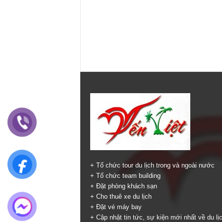
+ Tổ chức tour du lịch trong và ngoài nước
+ Tổ chức team building
+ Đặt phòng khách sạn
+ Cho thuê xe du lịch
+ Đặt vé máy bay
+ Cập nhật tin tức, sự kiện mới nhất về du lị