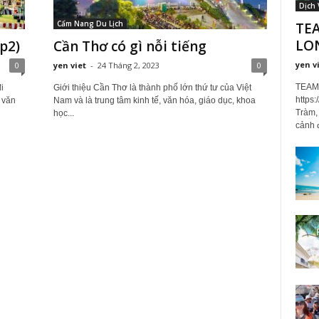
Dịch 
Cẩm Nang Du Lịch
TE
LO
p2)
Cần Thơ có gì nỗi tiếng
yen v
0
yen viet
-
24 Tháng 2, 2023
0
TEAM
i
Giới thiệu Cần Thơ là thành phố lớn thứ tư của Việt
https
 văn
Nam và là trung tâm kinh tế, văn hóa, giáo dục, khoa
Tràm,
học...
cảnh đ