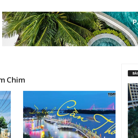
BÀI
àm Chim