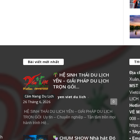
Bài viết mới nhất
THÔ
Địa c
HỆ SINH THÁI DU LỊCH
Xuân,
YẾN – GIẢI PHÁP DU LỊCH
TRỌN GÓI...
MST
:
Viet
Cẩm Nang Du Lịch
yen viet du lich
-
LỊCH
0
26 Tháng 6, 2026
Hotli
HỆ SINH THÁI DU LỊCH YẾN – GIẢI PHÁP DU LỊCH
VÉ M
TRỌN GÓI Uy tín – Chuyên nghiệp – Tận tâm trên mọi
008 –
hành trình Hệ...
https
•
Sky
ch
CHUM SHOW Nhà hát Đó
•
Ema