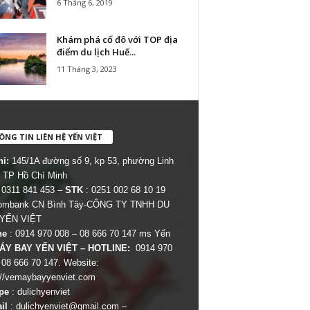
6 Tháng 6, 2019
Khám phá cố đô với TOP địa
điểm du lịch Huế...
11 Tháng 3, 2023
NG TIN LIÊN HỆ YẾN VIỆT
hỉ:
145/1A đường số 9, kp 53, phường Linh
 TP Hồ Chí Minh
 0311 841 453 –
STK
: 0251 002 68 10 19
combank CN Bình Tây-CÔNG TY TNHH DU
 YẾN VIỆT
ne
: 0914 970 008 – 08 666 70 147 ms Yến
ÁY BAY YẾN VIỆT – HOTLINE:
0914 970
 08 666 70 147. Website:
://vemaybayyenviet.com
pe
: dulichyenviet
il
:
dulichyenviet@gmail.com
–