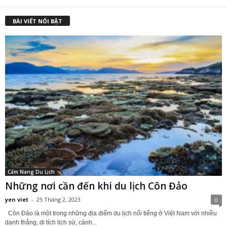
₫1,500,000.00.
l
₫
BÀI VIẾT NỔI BẬT
Cẩm Nang Du Lịch
Những nơi cần đến khi du lịch Côn Đảo
yen viet
-
25 Tháng 2, 2023
0
Côn Đảo là một trong những địa điểm du lịch nổi tiếng ở Việt Nam với nhiều
danh thắng, di tích lịch sử, cảnh...