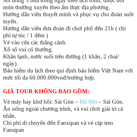
Ăn uống 3 bữa trong ngày theo lịch trình, được đổi
món thường xuyên theo ẩm thực địa phương.
Hướng dẫn viên thuyết minh và phục vụ cho đoàn suốt
tuyến.
Hướng dẫn viên đưa đoàn đi chơi phố đến 21h ( chi
phí tự túc / 1 đêm )
Vé vào cửa các thắng cảnh.
Xổ số vui có thưởng.
Khăn lạnh, nước suối trên đường (1 khăn, 2 chai/
ngày).
Bảo hiểm du lịch theo qui định bảo hiểm Việt Nam với
mức tối đa 60.000.000vnđ/trường hợp.
GIÁ TOUR KHÔNG BAO GỒM:
Vé máy bay khứ hồi: Sài Gòn –
Hà Nội
– Sài Gòn.
Ăn uống ngoài chương trình, và vui chơi giải trí cá
nhân.
Chi phí di chuyển đến Fanxipan và vé cáp treo
Fansipan