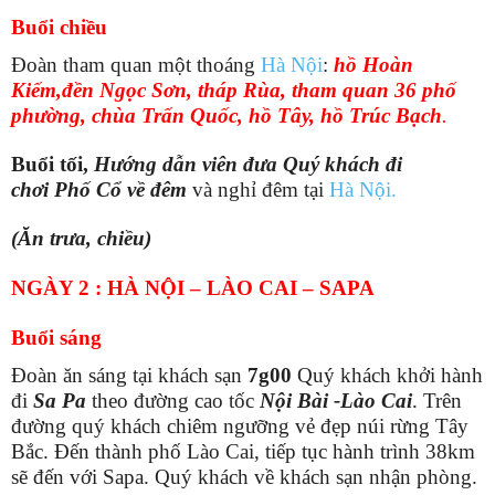
Buổi chiều
Đoàn tham quan một thoáng
Hà Nội
:
hồ Hoàn
Kiếm,đền Ngọc Sơn, tháp Rùa, tham quan 36 phố
phường, chùa Trấn Quốc, hồ Tây, hồ Trúc Bạch
.
Buổi tối,
Hướng dẫn viên đưa Quý khách đi
chơi
Phố Cổ về đêm
và nghỉ đêm tại
Hà Nội.
(Ăn trưa, chiều)
NGÀY 2 : HÀ NỘI – LÀO CAI – SAPA
Buổi sáng
Đoàn ăn sáng tại khách sạn
7g00
Quý khách khởi hành
đi
Sa Pa
theo đường cao tốc
Nội Bài -Lào Cai
. Trên
đường quý khách chiêm ngưỡng vẻ đẹp núi rừng Tây
Bắc. Đến thành phố Lào Cai, tiếp tục hành trình 38km
sẽ đến với Sapa. Quý khách về khách sạn nhận phòng.