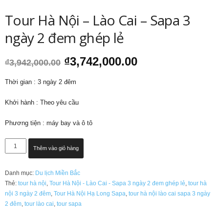
Tour Hà Nội – Lào Cai – Sapa 3
ngày 2 đem ghép lẻ
Giá
Giá
₫
3,742,000.00
₫
3,942,000.00
gốc
hiện
là:
tại
Thời gian : 3 ngày 2 đêm
₫3,942,000.00.
là:
₫3,742,000.00.
Khởi hành : Theo yêu cầu
Phương tiện : máy bay và ô tô
Tour
Thêm vào giỏ hàng
Hà
Nội
Danh mục:
Du lịch Miền Bắc
-
Thẻ:
tour hà nội
,
Tour Hà Nội - Lào Cai - Sapa 3 ngày 2 đem ghép lẻ
,
tour hà
Lào
nội 3 ngày 2 đêm
,
Tour Hà Nội Hạ Long Sapa
,
tour hà nội lào cai sapa 3 ngày
Cai
2 đêm
,
tour lào cai
,
tour sapa
-
Sapa