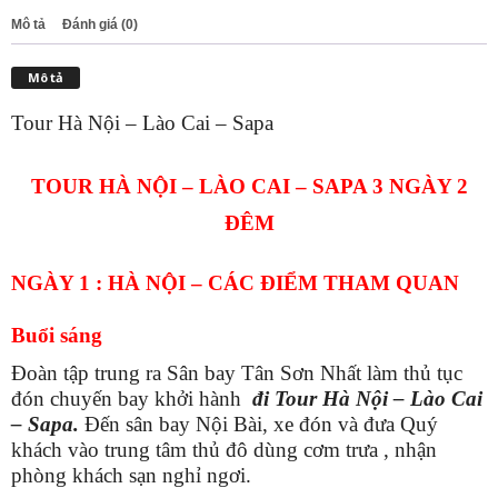
3
Mô tả
Đánh giá (0)
ngày
2
Mô tả
đem
ghép
Tour Hà Nội – Lào Cai – Sapa
lẻ
số
lượng
TOUR HÀ NỘI – LÀO CAI – SAPA 3 NGÀY 2
ĐÊM
NGÀY 1 : HÀ NỘI – CÁC ĐIỂM THAM QUAN
Buổi sáng
Đoàn tập trung ra Sân bay Tân Sơn Nhất làm thủ tục
đón chuyến bay khởi hành
đi Tour Hà Nội – Lào Cai
– Sapa.
Đến sân bay Nội Bài, xe đón và đưa Quý
khách vào trung tâm thủ đô dùng cơm trưa , nhận
phòng khách sạn nghỉ ngơi.