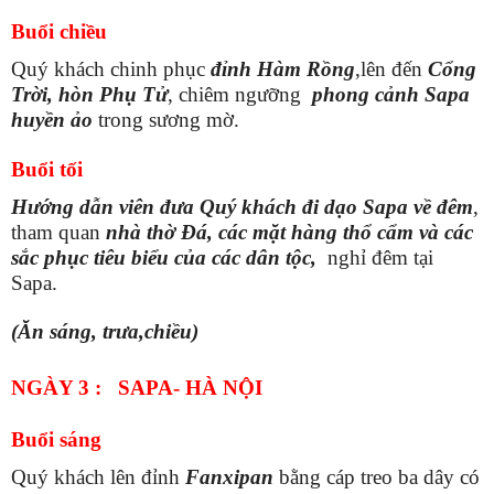
Buổi chiều
Quý khách chinh phục
đỉnh Hàm Rồng
,lên đến
Cổng
Trời, hòn Phụ Tử
, chiêm ngưỡng
phong cảnh Sapa
huyền ảo
trong sương mờ.
Buổi tối
Hướng dẫn viên đưa Quý khách đi dạo Sapa về đêm
,
tham quan
nhà thờ Đá, các mặt hàng thổ cẩm và các
sắc phục tiêu biểu của các dân tộc,
nghỉ đêm tại
Sapa.
(Ăn sáng, trưa,chiều)
NGÀY 3 : SAPA- HÀ NỘI
Buổi sáng
Quý khách lên đỉnh
Fanxipan
bằng cáp treo ba dây có