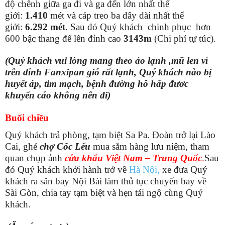
độ chênh giữa ga đi và ga đến lớn nhất thế
giới:
1.410
mét và cáp treo ba dây dài nhất thế
giới:
6.292 mét
. Sau đó Quý khách chinh phục hơn
600 bậc thang để lên đỉnh cao
3143m
(Chi phí tự túc).
(Quý khách vui lòng mang theo áo lạnh ,mũ len vì
trên đỉnh Fanxipan gió rất lạnh, Quý khách nào bị
huyết áp, tim mạch, bệnh đường hô hấp đươc
khuyến cáo không nên đi)
Buổi chiều
Quý khách trả phòng, tạm biệt Sa Pa. Đoàn trở lại Lào
Cai, ghé
chợ Cốc Lếu
mua sắm hàng lưu niệm, tham
quan chụp ảnh
cửa khẩu Việt Nam – Trung Quốc
.
Sau
đó Quý khách khởi hành trở về
Hà Nội,
xe đưa Quý
khách ra sân bay Nội Bài làm thủ tục chuyến bay về
Sài Gòn, chia tay tạm biệt và hẹn tái ngộ cùng Quý
khách.