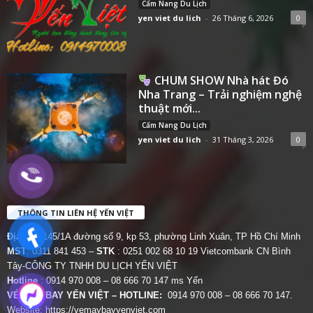
Cẩm Nang Du Lịch
yen viet du lich
-
26 Tháng 6, 2026
0
CHUM SHOW Nhà hát Đó
Nha Trang – Trải nghiệm nghệ
thuật mới...
Cẩm Nang Du Lịch
yen viet du lich
-
31 Tháng 3, 2026
0
THÔNG TIN LIÊN HỆ YẾN VIỆT
Địa chỉ:
145/1A đường số 9, kp 53, phường Linh Xuân, TP Hồ Chí Minh
MST
: 0311 841 453 –
STK
: 0251 002 68 10 19 Vietcombank CN Bình
Tây-CÔNG TY TNHH DU LỊCH YẾN VIỆT
Hotline
: 0914 970 008 – 08 666 70 147 ms Yến
VÉ MÁY BAY YẾN VIỆT – HOTLINE:
0914 970 008 – 08 666 70 147.
Website:
https://vemaybayyenviet.com