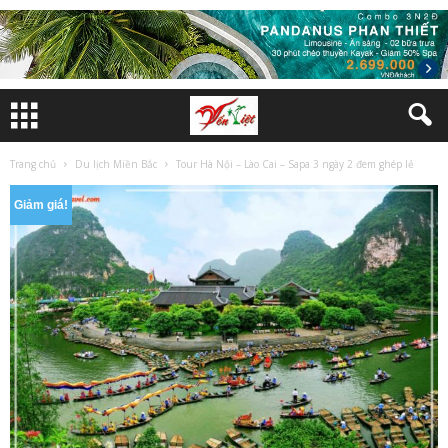
Trang chủ
Du lịch Miền Bắc
Tour Hà Nội – Lào Cai – Sapa 3 ngày 2 đem ghép lẻ
Giảm giá!