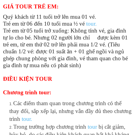
GIÁ TOUR TRẺ EM:
Quý khách từ 11 tuổi trở lên mua 01 vé.
Trẻ em từ 06 đến 10 tuổi mua ½ vé
tour.
Trẻ em từ 05 tuổi trở xuống: Không tính vé, gia đình
tự lo cho bé. Nhưng 02 người lớn chỉ được kèm 01
trẻ em, từ em thứ 02 trở lên phải mua 1/2 vé. (Tiêu
chuẩn 1/2 vé: được 01 suất ăn + 01 ghế ngồi và ngủ
ghép chung phòng với gia đình, vé tham quan cho bé
gia đình tự mua nếu có phát sinh)
ĐIỀU KIỆN TOUR
Chương trình tour:
Các điểm tham quan trong chương trình có thể
thay đổi, sắp xếp lại, nhưng vẫn đầy đủ theo chương
trình
tour.
Trong trường hợp chương trình
tour
bị cắt giảm,
hủy bỏ, do các điều kiện khách quan bất khả kháng