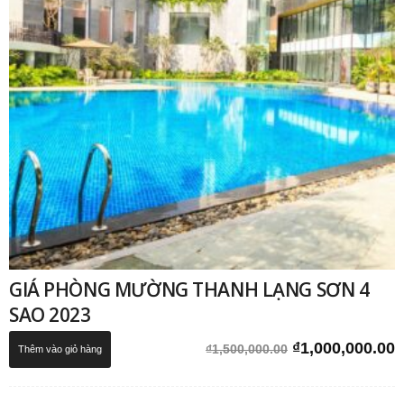
GIÁ PHÒNG MƯỜNG THANH LẠNG SƠN 4
SAO 2023
Giá
G
₫
1,000,000.00
₫
1,500,000.00
Thêm vào giỏ hàng
gốc
h
là:
t