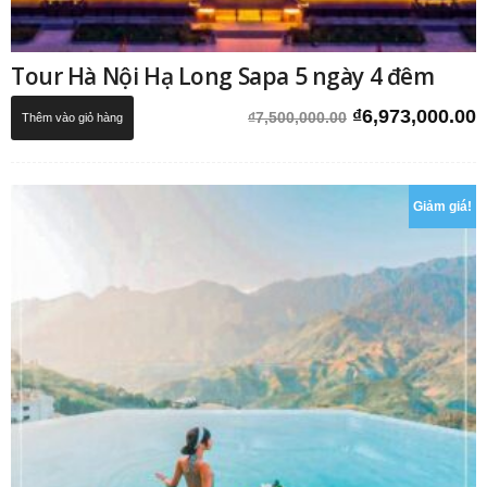
Tour Hà Nội Hạ Long Sapa 5 ngày 4 đêm
Giá
G
₫
6,973,000.00
₫
7,500,000.00
Thêm vào giỏ hàng
gốc
h
là:
t
₫7,500,000.00.
l
₫
Giảm giá!