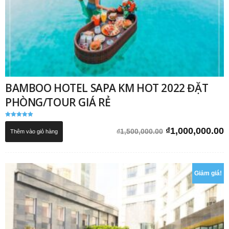
BAMBOO HOTEL SAPA KM HOT 2022 ĐẶT
PHÒNG/TOUR GIÁ RẺ
Được xếp
hạng
Giá
G
₫
1,000,000.00
₫
1,500,000.00
Thêm vào giỏ hàng
5.00
5 sao
gốc
h
là:
t
₫1,500,000.00.
l
₫
Giảm giá!