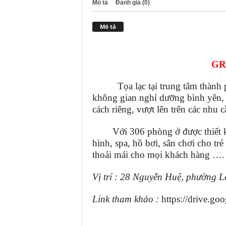
Mô tả
Đánh giá (0)
Mô tả
GR
Tọa lạc tại trung tâm thành ph
không gian nghỉ dưỡng bình yên, v
cách riêng, vượt lên trên các nhu
Với 306 phòng ở được thiết kế h
hình, spa, hồ bơi, sân chơi cho t
thoải mái cho mọi khách hàng ….
Vị trí : 28 Nguyễn Huệ, phường L
Link tham khảo :
https://drive.