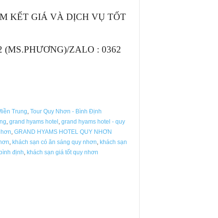
AM KẾT GIÁ VÀ DỊCH VỤ TỐT
52 (MS.PHƯƠNG)/ZALO : 0362
Miền Trung
,
Tour Quy Nhơn - Bình Định
ung
,
grand hyams hotel
,
grand hyams hotel - quy
nhơn
,
GRAND HYAMS HOTEL QUY NHƠN
nhơn
,
khách sạn có ăn sáng quy nhơn
,
khách sạn
bình định
,
khách sạn giá tốt quy nhơn