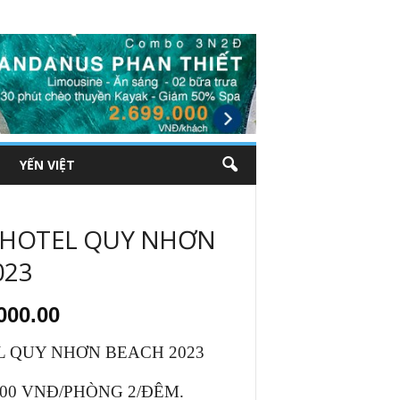
YẾN VIỆT
 HOTEL QUY NHƠN
023
Giá
000.00
hiện
tại
 QUY NHƠN BEACH 2023
000.00.
là:
₫2,200,000.00.
000 VNĐ/PHÒNG 2/ĐÊM.