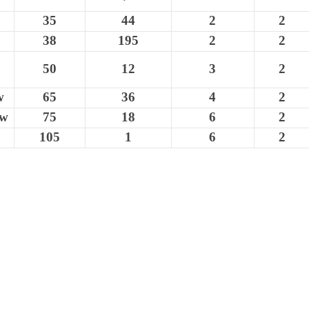
35
44
2
2
38
195
2
2
50
12
3
2
w
65
36
4
2
ew
75
18
6
2
105
1
6
2