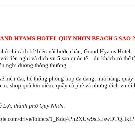
AND HYAMS HOTEL QUY NHƠN BEACH 5 SAO 2
ố chỉ cách bờ biển vài bước chân, Grand Hyams Hotel
ới tiện nghi và dịch vụ 5 sao quốc tế – du khách có thể
 cầu nghỉ dưỡng thông thường.
iện đại, hệ thống phòng họp đa dạng, nhà hàng, quầy b
rẻ em, shop quà lưu niệm, quầy cà phê và những dịch vụ đi
ê Lợi, thành phố Quy Nhơn.
google.com/drive/folders/1_Kdq4Pn2XUw9sBEswDTQHk