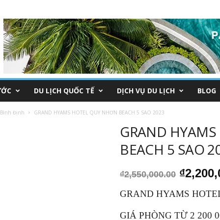
ƯỚC
DU LỊCH QUỐC TẾ
DỊCH VỤ DU LỊCH
BLOG
 Bình Định
GRAND HYAMS HOTEL QUY NHƠN BEACH 5 SAO 2023
GRAND HYAMS
BEACH 5 SAO 2
Giá
₫
2,200,
₫
2,550,000.00
gốc
là:
GRAND HYAMS HOTEL
₫2,550,
GIÁ PHÒNG TỪ 2 200 