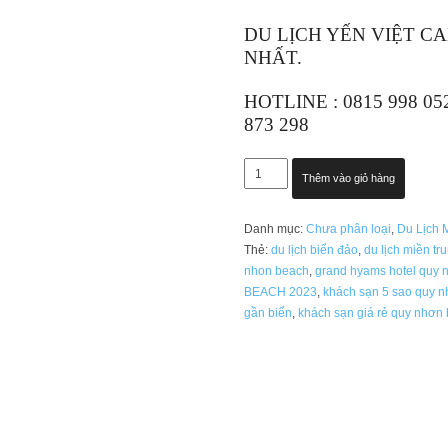
DU LỊCH YẾN VIỆT C
NHẤT.
HOTLINE : 0815 998 0
873 298
GRAND
Thêm vào giỏ hàng
HYAMS
HOTEL
Danh mục:
Chưa phân loại
,
Du Lịch 
QUY
Thẻ:
du lịch biển đảo
,
du lịch miền tr
NHƠN
nhon beach
,
grand hyams hotel quy 
BEACH
BEACH 2023
,
khách sạn 5 sao quy 
5
gần biển
,
khách sạn giá rẻ quy nhơn 
SAO
2023
số
lượng