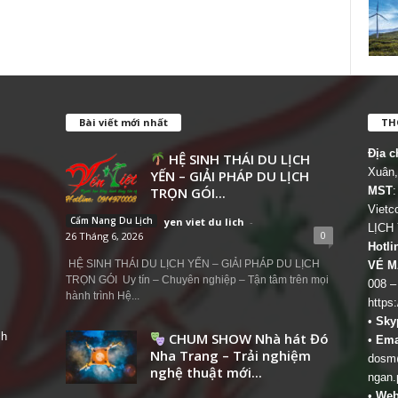
Bài viết mới nhất
THÔ
Địa c
HỆ SINH THÁI DU LỊCH
Xuân,
YẾN – GIẢI PHÁP DU LỊCH
TRỌN GÓI...
MST
:
Viet
Cẩm Nang Du Lịch
yen viet du lich
-
LỊCH
0
26 Tháng 6, 2026
Hotli
HỆ SINH THÁI DU LỊCH YẾN – GIẢI PHÁP DU LỊCH
VÉ M
TRỌN GÓI Uy tín – Chuyên nghiệp – Tận tâm trên mọi
008 –
hành trình Hệ...
https
•
Sky
ch
CHUM SHOW Nhà hát Đó
•
Ema
Nha Trang – Trải nghiệm
dosm@
nghệ thuật mới...
ngan.
•
Web