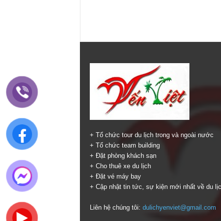
+ Tổ chức tour du lịch trong và ngoài nước
+ Tổ chức team building
+ Đặt phòng khách sạn
+ Cho thuê xe du lịch
+ Đặt vé máy bay
+ Cập nhật tin tức, sự kiện mới nhất về du lị
Liên hệ chúng tôi:
dulichyenviet@gmail.com