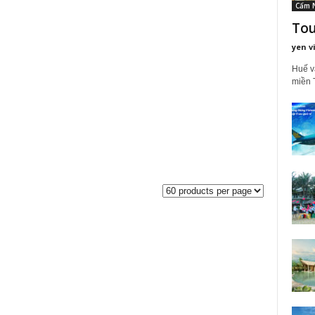
Cẩm 
Tou
yen v
Huế và
miền T