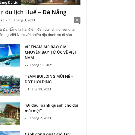
Nang Du Lịch
r du lịch Huế – Đà Nẵng
iet
-
15 Tháng 3, 2023
0
 Đà Nẵng là hai điểm đến du lịch nổi tiếng tại
rung Việt Nam với nhiều địa danh và di sản...
VIETNAM AIR BÁO GIÁ
CHUYẾN BAY TỪ ÚC VỀ VIỆT
NAM
27 Tháng 10, 2021
TEAM BUILDING MŨI NÉ –
DDT HOLDING
3 Tháng 10, 2023
“Đi đâu loanh quanh cho đời
mỏi mệt”
25 Tháng 2, 2023
Cánh đồng quạt gió Tuy