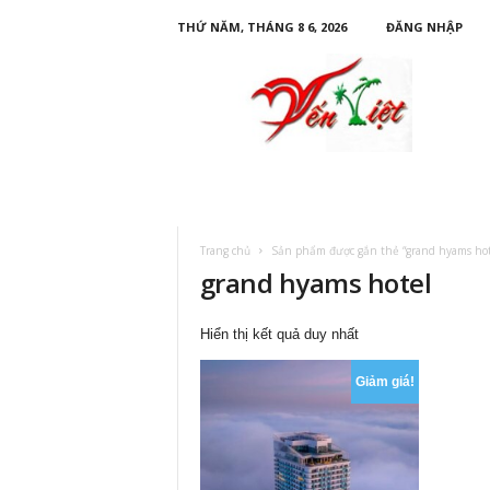
THỨ NĂM, THÁNG 8 6, 2026
ĐĂNG NHẬP
D
u
L
ị
c
h
Y
ế
n
Trang chủ
Sản phẩm được gắn thẻ “grand hyams hot
V
grand hyams hotel
i
ệ
t
Hiển thị kết quả duy nhất
Giảm giá!