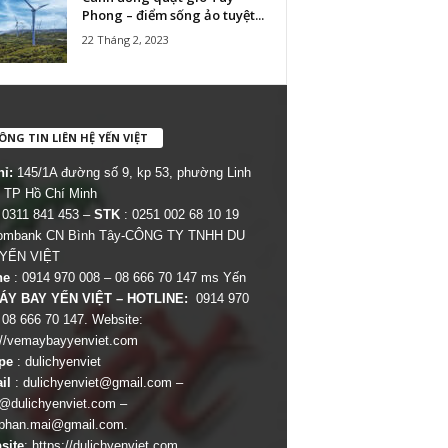
Phong – điểm sống ảo tuyệt...
22 Tháng 2, 2023
NG TIN LIÊN HỆ YẾN VIỆT
hỉ:
145/1A đường số 9, kp 53, phường Linh
 TP Hồ Chí Minh
 0311 841 453 –
STK
: 0251 002 68 10 19
combank CN Bình Tây-CÔNG TY TNHH DU
 YẾN VIỆT
ne
: 0914 970 008 – 08 666 70 147 ms Yến
ÁY BAY YẾN VIỆT – HOTLINE:
0914 970
 08 666 70 147. Website:
://vemaybayyenviet.com
pe
: dulichyenviet
il
:
dulichyenviet@gmail.com
–
dulichyenviet.com
–
phan.mai@gmail.com
.
site
:
https://dulichyenviet.com