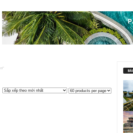
el”
BÀI