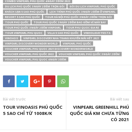
COMBO VINPEARL PHÚ QUỐC 4 NGÀY 3 ĐÊM 2022
DU LỊCH PHÚ QUỐC 3 NGÀY 2 ĐÊM TRỌN GÓI
GÓI DU LỊCH VINPEARL PHÚ QUỐC
KHÁCH SẠN 5 SAO PHÚ QUỐC
LỊCH TRÌNH PHÚ QUỐC 3 NGÀY 2 ĐÊM Ở VINPEARL
RESORT 5 SAO PHÚ QUỐC
TOUR HÀ NỘI PHÚ QUỐC 3 NGÀY 2 ĐÊM TRỌN GÓI
TOUR PHÚ QUỐC
TOUR PHÚ QUỐC 3 NGÀY 2 ĐÊM BAO GỒM VÉ MÁY BAY
TOUR PHÚ QUỐC 3 NGÀY 2 ĐÊM VINPEARL
TOUR PHU QUOC GIA RE
TOUR VINPEARL PHU QUOC
VILLA 5 SAO PHÚ QUỐC
VINHOLIDAY FIESTA
VINOASIS
VINPEARL DISCOVERY NHA TRANG KHUYẾN MÃI HẾT 2021
VINPEARL DISCOVERY WONDER WORLD
VINPEARL PHÚ QUỐC
VOUCHER VINPEARL PHU QUOC 2021 DISCOVERY WONDERWORLD
VOUCHER VINPEARL PHÚ QUỐC 2022
VOUCHER VINPEARL PHÚ QUỐC 3 NGÀY 2 ĐÊM
VOUCHER VINPEARL PHU QUOC 4 NGÀY 3 ĐÊM
Bài viết trước
Bài viết sau
TOUR VINOASIS PHÚ QUỐC
VINPEARL GREENHILL PHÚ
5 SAO CHỈ TỪ 1008K/K
QUỐC GIÁ KM CHƯA TỪNG
CÓ 2021