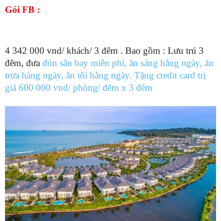
Gói FB :
4 342 000 vnd/ khách/ 3 đêm . Bao gồm : Lưu trú 3
đêm, đưa
đón sân bay miễn phí, ăn sáng hằng ngày, ăn
trưa hàng ngày, ăn tối hằng ngày. Tặng credit card trị
giá 600 000 vnd/ phòng/ đêm x 3 đêm