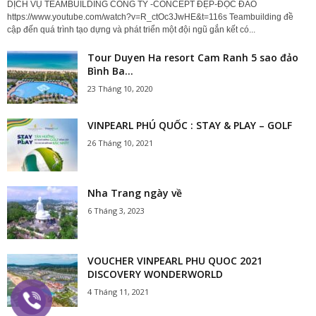
DỊCH VỤ TEAMBUILDING CÔNG TY -CONCEPT ĐẸP-ĐỘC ĐÁO
https://www.youtube.com/watch?v=R_ctOc3JwHE&t=116s Teambuilding đề
cập đến quá trình tạo dựng và phát triển một đội ngũ gắn kết có...
Tour Duyen Ha resort Cam Ranh 5 sao đảo
Bình Ba...
23 Tháng 10, 2020
VINPEARL PHÚ QUỐC : STAY & PLAY – GOLF
26 Tháng 10, 2021
Nha Trang ngày về
6 Tháng 3, 2023
VOUCHER VINPEARL PHU QUOC 2021
DISCOVERY WONDERWORLD
4 Tháng 11, 2021