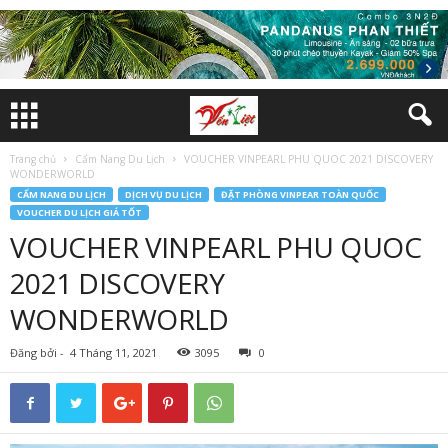
Trang chủ
Cẩm Nang Du Lịch
VOUCHER VINPEARL PHU QUOC 2021 DISCOVERY
WONDERWORLD
CẨM NANG DU LỊCH
DỊCH VỤ DU LỊCH
ĐẶT PHÒNG VINPEAR TOÀN QUỐC
VOUCHER DU LỊCH GIÁ TỐT
VOUCHER VINPEARL PHU QUOC
2021 DISCOVERY
WONDERWORLD
Đăng bởi
-
4 Tháng 11, 2021
3095
0