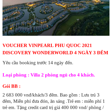
VOUCHER VINPEARL PHU QUOC 2021
DISCOVERY WONDERWORLD 4 NGÀY 3 ĐÊM
Yêu cầu booking trước 14 ngày đến.
Loại phòng : Villa 2 phòng ngủ cho 4 khách.
Gói BB :
2 683 000 vnđ/khách/3 đêm. Bao gồm : Lưu trú 3
đêm, Miễn phí đưa đón, ăn sáng .Trẻ em : miễn phí 1
trẻ em. Tặng credit card trị giá 400 000 vnd/ phòng /