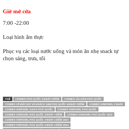
Giờ mở cửa
7:00 -22:00
Loại hình ẩm thực
Phục vụ các loại nước uống và món ăn nhẹ snack tự
chọn sáng, trưa, tối
THẺ
COMBO PHÚ QUỐC 3 NGÀY 2 ĐÊM
COMBO SÀI GÒN PHÚ QUỐC
COMBO VÉ MÁY BAY VÀ KHÁCH SẠN PHÚ QUỐC 4 NGÀY 3 ĐÊM
COMBO VINPEARL 2 NGÀY
COMBO VINPEARL OASIS PHÚ QUỐC
COMBO VINPEARL PHÚ QUỐC
COMBO VINPEARL PHÚ QUỐC 2 NGÀY 1 ĐÊM
COMBO VINPEARL PHÚ QUỐC 2022
COMBO VINPEARL PHÚ QUỐC 3 NGÀY 2 ĐÊM 2021
COMBO VINPEARL PHÚ QUỐC 3 NGÀY 2 ĐÊM 2022