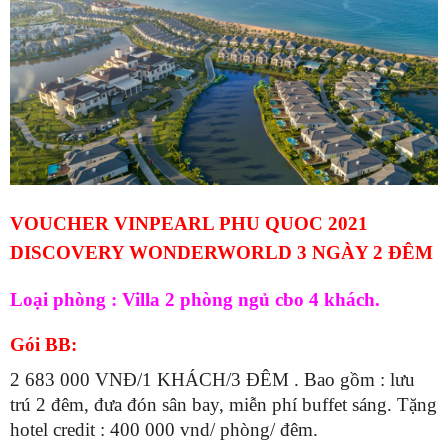
VOUCHER VINPEARL PHU QUOC 2021
DISCOVERY WONDERWORLD 3 NGÀY 2 ĐÊM
Loại phòng : Villa 2 phòng ngủ cbo 4 khách.
Gói BB:
2 683 000 VNĐ/1 KHÁCH/3 ĐÊM . Bao gồm : lưu
trú 2 đêm, đưa đón sân bay, miễn phí buffet sáng. Tặng
hotel credit : 400 000 vnd/ phòng/ đêm.