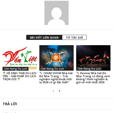
BÀI VIẾT LIÊN QUAN
TỪ TÁC GIẢ
Cẩm Nang Du Lịch
Cẩm Nang Du Lịch
Cẩm Nang Du Lịch
HỆ SINH THÁI DU LỊCH
CHUM SHOW Nhà hát
Review Nhà hát Đó
YẾN – GIẢI PHÁP DU LỊCH
Đó Nha Trang – Trải
Nha Trang có đáng xem
TRỌN GÓI
nghiệm nghệ thuật mới
không? Kinh nghiệm &
lạ 2026 có gì đặc biệt?
giá vé mới nhất 2026
TRẢ LỜI