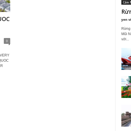
Cẩm 
Rừn
UOC
yen v
Rừng 
Mũi N
với...
0
OVERY
QUOC
ER