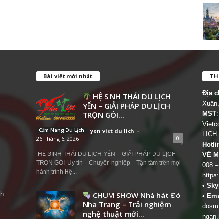
Bài viết mới nhất
THÔ
Địa c
HỆ SINH THÁI DU LỊCH
Xuân,
YẾN – GIẢI PHÁP DU LỊCH
TRỌN GÓI...
MST
:
Viet
Cẩm Nang Du Lịch
yen viet du lich
-
LỊCH
0
26 Tháng 6, 2026
Hotli
HỆ SINH THÁI DU LỊCH YẾN – GIẢI PHÁP DU LỊCH
VÉ M
TRỌN GÓI Uy tín – Chuyên nghiệp – Tận tâm trên mọi
008 –
hành trình Hệ...
https
•
Sky
ch
CHUM SHOW Nhà hát Đó
•
Ema
Nha Trang – Trải nghiệm
dosm@
nghệ thuật mới...
ngan.