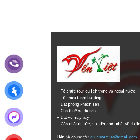
+ Tổ chức tour du lịch trong và ngoài nước
+ Tổ chức team building
+ Đặt phòng khách sạn
+ Cho thuê xe du lịch
+ Đặt vé máy bay
+ Cập nhật tin tức, sự kiện mới nhất về du lị
Liên hệ chúng tôi:
dulichyenviet@gmail.com