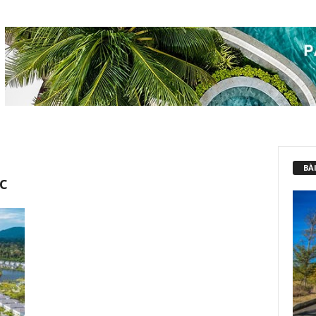
BÀI
c