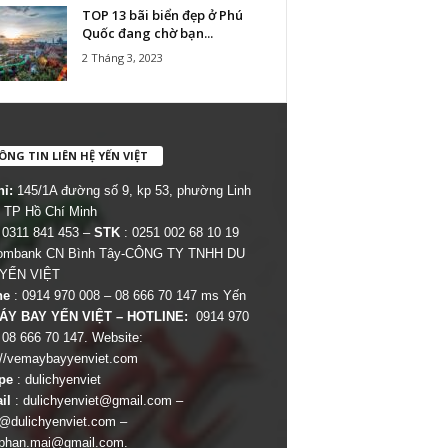
TOP 13 bãi biển đẹp ở Phú
Quốc đang chờ bạn...
2 Tháng 3, 2023
NG TIN LIÊN HỆ YẾN VIỆT
hỉ:
145/1A đường số 9, kp 53, phường Linh
 TP Hồ Chí Minh
 0311 841 453 –
STK
: 0251 002 68 10 19
combank CN Bình Tây-CÔNG TY TNHH DU
 YẾN VIỆT
ne
: 0914 970 008 – 08 666 70 147 ms Yến
ÁY BAY YẾN VIỆT – HOTLINE:
0914 970
 08 666 70 147. Website:
://vemaybayyenviet.com
pe
: dulichyenviet
il
:
dulichyenviet@gmail.com
–
dulichyenviet.com
–
phan.mai@gmail.com
.