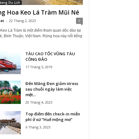
Nang Du Lịch
g Hoa Keo Lá Tràm Mũi Né
iet
-
22 Tháng 2, 2023
0
Keo Lá Tràm là một điểm tham quan độc đáo tại
é, Bình Thuận, Việt Nam. Rừng hoa này nổi tiếng
TÀU CAO TỐC VŨNG TÀU
CÔNG ĐẢO
17 Tháng 5, 2019
Đến Măng Đen giảm stress
sau chuỗi ngày làm việc
mệt...
20 Tháng 4, 2023
Top điểm đến check-in miễn
phí ở xứ “Huế mộng mơ”
6 Tháng 3, 2023