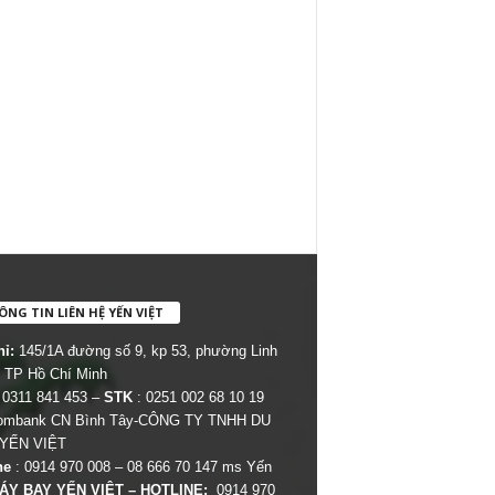
NG TIN LIÊN HỆ YẾN VIỆT
hỉ:
145/1A đường số 9, kp 53, phường Linh
 TP Hồ Chí Minh
 0311 841 453 –
STK
: 0251 002 68 10 19
combank CN Bình Tây-CÔNG TY TNHH DU
 YẾN VIỆT
ne
: 0914 970 008 – 08 666 70 147 ms Yến
ÁY BAY YẾN VIỆT – HOTLINE:
0914 970