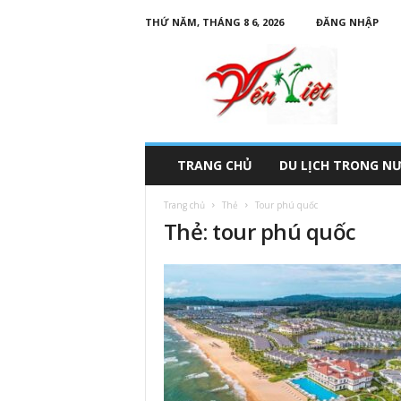
THỨ NĂM, THÁNG 8 6, 2026
ĐĂNG NHẬP
D
u
L
ị
c
h
Y
TRANG CHỦ
DU LỊCH TRONG N
ế
n
Trang chủ
Thẻ
Tour phú quốc
V
Thẻ: tour phú quốc
i
ệ
t