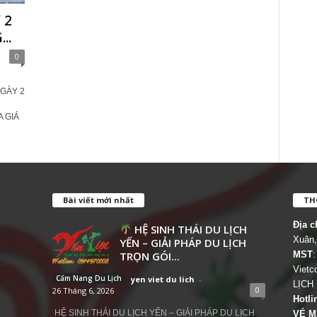
 2
..
0
GÀY 2
A GIÁ
Bài viết mới nhất
THÔ
Địa c
HỆ SINH THÁI DU LỊCH
Xuân,
YẾN – GIẢI PHÁP DU LỊCH
TRỌN GÓI...
MST
:
Viet
Cẩm Nang Du Lịch
yen viet du lich
-
LỊCH
0
26 Tháng 6, 2026
Hotli
HỆ SINH THÁI DU LỊCH YẾN – GIẢI PHÁP DU LỊCH
VÉ M