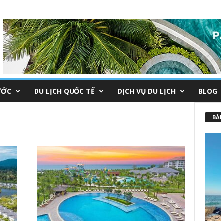
ƯỚC
DU LỊCH QUỐC TẾ
DỊCH VỤ DU LỊCH
BLOG
BÀI