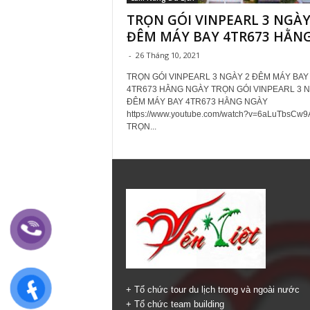
TRỌN GÓI VINPEARL 3 NGÀY
ĐÊM MÁY BAY 4TR673 HẰNG.
-
26 Tháng 10, 2021
TRỌN GÓI VINPEARL 3 NGÀY 2 ĐÊM MÁY BAY
4TR673 HẰNG NGÀY TRỌN GÓI VINPEARL 3 N
ĐÊM MÁY BAY 4TR673 HẰNG NGÀY
https://www.youtube.com/watch?v=6aLuTbsCw9
TRỌN...
+ Tổ chức tour du lịch trong và ngoài nước
+ Tổ chức team building