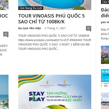
Cẩm 
Cẩm Nang Du Lịch
Đảo
điể
UOC
TOUR VINOASIS PHÚ QUỐC 5
SAO CHỈ TỪ 1008K/K
yen v
Du Lịch Yến Việt
-
3 Tháng 11, 2021
0
Đảo P
0
phía 
TOUR VINOASIS PHÚ QUỐC 5 SAO CHỈ TỪ 1008K/K
trong 
https://www.youtube.com/watch?v=iCF-R684040 TOUR
VINOASIS PHÚ QUỐC 5 SAO 2 NGÀY 1 ĐÊM Gói BB :
OVERY
TOUR VINOASIS PHÚ QUỐC...
QUOC
ER