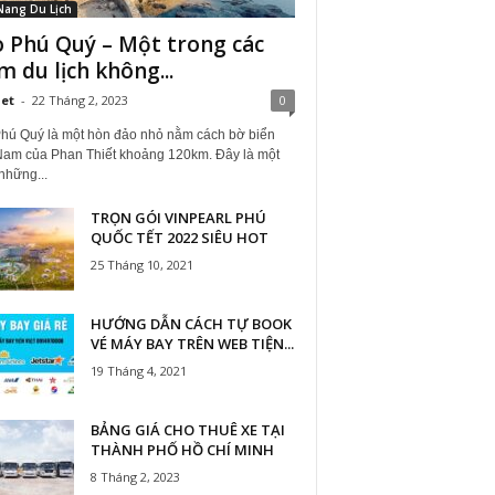
Nang Du Lịch
 Phú Quý – Một trong các
m du lịch không...
iet
-
22 Tháng 2, 2023
0
hú Quý là một hòn đảo nhỏ nằm cách bờ biển
Nam của Phan Thiết khoảng 120km. Đây là một
những...
TRỌN GÓI VINPEARL PHÚ
QUỐC TẾT 2022 SIÊU HOT
25 Tháng 10, 2021
HƯỚNG DẪN CÁCH TỰ BOOK
VÉ MÁY BAY TRÊN WEB TIỆN...
19 Tháng 4, 2021
BẢNG GIÁ CHO THUÊ XE TẠI
THÀNH PHỐ HỒ CHÍ MINH
8 Tháng 2, 2023