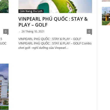
Cẩm Nang Du Lịch
VINPEARL PHÚ QUỐC : STAY &
PLAY – GOLF
0
-
26 Tháng 10, 2021
0
 5
VINPEARL PHÚ QUỐC : STAY & PLAY – GOLF
QUOC
VINPEARL PHÚ QUỐC : STAY & PLAY – GOLF Combo
chơi golf - nghỉ dưỡng của Vinpearl...