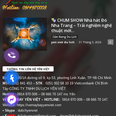
CHUM SHOW Nhà hát Đó
Nha Trang – Trải nghiệm nghệ
thuật mới...
Cẩm Nang Du Lịch
yen viet du lich
-
31 Tháng 3, 2026
0
THÔNG TIN LIÊN HỆ YẾN VIỆT
Địa chỉ:
145/1A đường số 9, kp 53, phường Linh Xuân, TP Hồ Chí Minh
MST
: 0311 841 453 –
STK
: 0251 002 68 10 19 Vietcombank CN Bình
Tây-CÔNG TY TNHH DU LỊCH YẾN VIỆT
Hotline
: 0914 970 008 – 08 666 70 147 ms Yến
VÉ MÁY BAY YẾN VIỆT – HOTLINE:
0914 970 008 – 08 666 70 147.
Website:
https://vemaybayyenviet.com
•
Skype
: dulichyenviet
•
Email
:
dulichyenviet@gmail.com
–
dosm@dulichyenviet.com
–