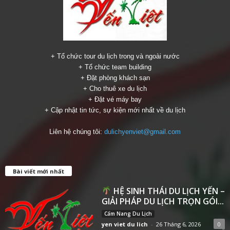
+ Tổ chức tour du lịch trong và ngoài nước
+ Tổ chức team building
+ Đặt phòng khách sạn
+ Cho thuê xe du lịch
+ Đặt vé máy bay
+ Cập nhật tin tức, sự kiện mới nhất về du lịch
Liên hệ chúng tôi:
dulichyenviet@gmail.com
Bài viết mới nhất
HỆ SINH THÁI DU LỊCH YẾN –
GIẢI PHÁP DU LỊCH TRỌN GÓI...
Cẩm Nang Du Lịch
yen viet du lich
-
26 Tháng 6, 2026
0