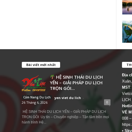
Bài viết mới nhất
THÔ
Địa c
HỆ SINH THÁI DU LỊCH
Xuân,
YẾN – GIẢI PHÁP DU LỊCH
TRỌN GÓI...
MST
:
Viet
Cẩm Nang Du Lịch
yen viet du lich
-
LỊCH
0
26 Tháng 6, 2026
Hotli
HỆ SINH THÁI DU LỊCH YẾN – GIẢI PHÁP DU LỊCH
VÉ M
TRỌN GÓI Uy tín – Chuyên nghiệp – Tận tâm trên mọi
008 –
hành trình Hệ...
https
•
Sky