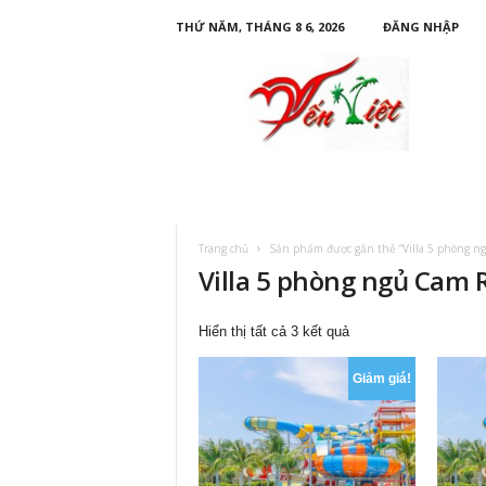
THỨ NĂM, THÁNG 8 6, 2026
ĐĂNG NHẬP
D
u
L
ị
c
h
Y
ế
n
Trang chủ
Sản phẩm được gắn thẻ “Villa 5 phòng n
V
Villa 5 phòng ngủ Cam
i
ệ
t
Đã
Hiển thị tất cả 3 kết quả
sắp
xếp
Giảm giá!
theo
mới
nhất