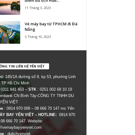
điểm du lịch Huế...
11 Tháng 3, 2023
Vé máy bay từ TPHCM đi Đà
Nẵng
5 Tháng 10, 2023
NG TIN LIÊN HỆ YẾN VIỆT
hỉ:
145/1A đường số 9, kp 53, phường Linh
 TP Hồ Chí Minh
 0311 841 453 –
STK
: 0251 002 68 10 19
combank CN Bình Tây-CÔNG TY TNHH DU
 YẾN VIỆT
ne
: 0914 970 008 – 08 666 70 147 ms Yến
ÁY BAY YẾN VIỆT – HOTLINE:
0914 970
 08 666 70 147. Website:
://vemaybayyenviet.com
pe
: dulichyenviet