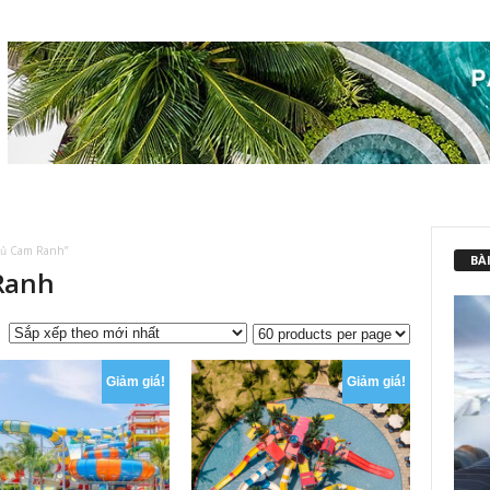
gủ Cam Ranh”
BÀI
 Ranh
Giảm giá!
Giảm giá!