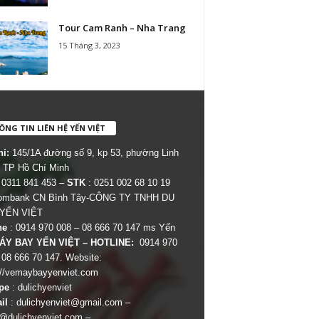
Tour Cam Ranh – Nha Trang
15 Tháng 3, 2023
NG TIN LIÊN HỆ YẾN VIỆT
hỉ:
145/1A đường số 9, kp 53, phường Linh
 TP Hồ Chí Minh
 0311 841 453 –
STK
: 0251 002 68 10 19
combank CN Bình Tây-CÔNG TY TNHH DU
 YẾN VIỆT
ne
: 0914 970 008 – 08 666 70 147 ms Yến
ÁY BAY YẾN VIỆT – HOTLINE:
0914 970
 08 666 70 147. Website:
://vemaybayyenviet.com
pe
: dulichyenviet
il
:
dulichyenviet@gmail.com
–
dulichyenviet.com
–