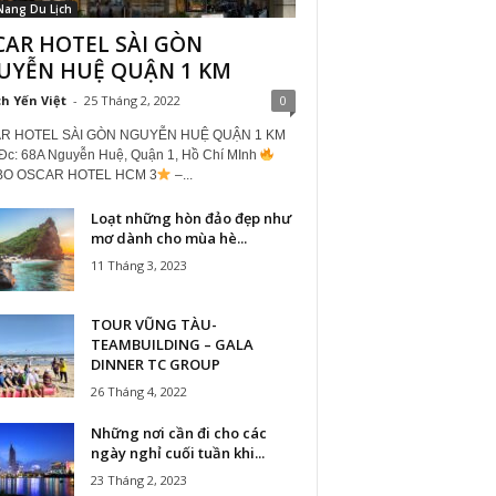
Nang Du Lịch
CAR HOTEL SÀI GÒN
UYỄN HUỆ QUẬN 1 KM
ch Yến Việt
-
25 Tháng 2, 2022
0
R HOTEL SÀI GÒN NGUYỄN HUỆ QUẬN 1 KM
c: 68A Nguyễn Huệ, Quận 1, Hồ Chí MInh
O OSCAR HOTEL HCM 3
–...
Loạt những hòn đảo đẹp như
mơ dành cho mùa hè...
11 Tháng 3, 2023
TOUR VŨNG TÀU-
TEAMBUILDING – GALA
DINNER TC GROUP
26 Tháng 4, 2022
Những nơi cần đi cho các
ngày nghỉ cuối tuần khi...
23 Tháng 2, 2023