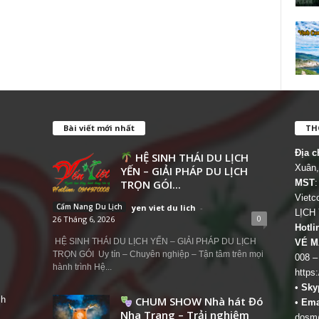
Bài viết mới nhất
THÔ
Địa c
HỆ SINH THÁI DU LỊCH
Xuân,
YẾN – GIẢI PHÁP DU LỊCH
TRỌN GÓI...
MST
:
Viet
Cẩm Nang Du Lịch
yen viet du lich
-
LỊCH
0
26 Tháng 6, 2026
Hotli
HỆ SINH THÁI DU LỊCH YẾN – GIẢI PHÁP DU LỊCH
VÉ M
TRỌN GÓI Uy tín – Chuyên nghiệp – Tận tâm trên mọi
008 –
hành trình Hệ...
https
•
Sky
ch
CHUM SHOW Nhà hát Đó
•
Ema
Nha Trang – Trải nghiệm
dosm@