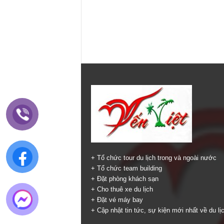
+ Tổ chức tour du lịch trong và ngoài nước
+ Tổ chức team building
+ Đặt phòng khách sạn
+ Cho thuê xe du lịch
+ Đặt vé máy bay
+ Cập nhật tin tức, sự kiện mới nhất về du lị