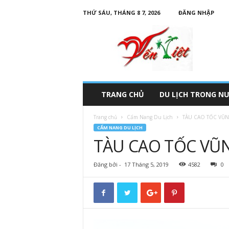
THỨ SÁU, THÁNG 8 7, 2026
ĐĂNG NHẬP
D
u
L
ị
c
h
Y
TRANG CHỦ
DU LỊCH TRONG N
ế
n
Trang chủ
Cẩm Nang Du Lịch
TÀU CAO TỐC VŨ
V
CẨM NANG DU LỊCH
i
TÀU CAO TỐC VŨ
ệ
t
Đăng bởi
-
17 Tháng 5, 2019
4582
0