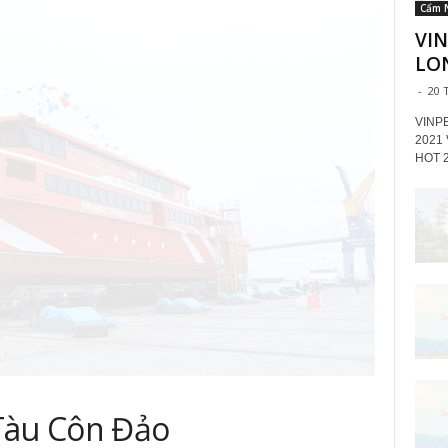
Cẩm 
VIN
LON
-
20 
VINP
2021
HOT 
Tàu Côn Đảo