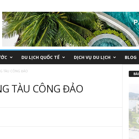
ƯỚC
DU LỊCH QUỐC TẾ
DỊCH VỤ DU LỊCH
BLOG
NG TÀU CÔNG ĐẢO
BÀI
NG TÀU CÔNG ĐẢO