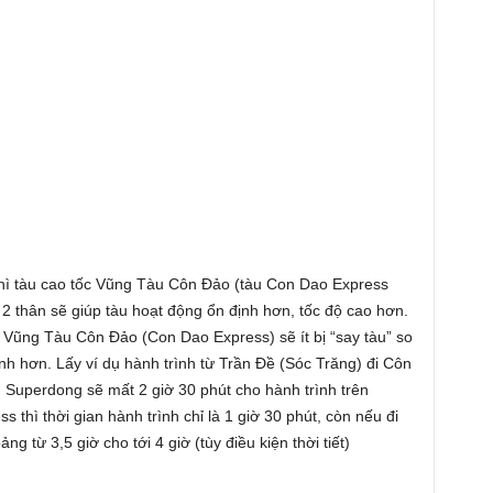
 thì tàu cao tốc Vũng Tàu Côn Đảo (tàu Con Dao Express
úc 2 thân sẽ giúp tàu hoạt động ổn định hơn, tốc độ cao hơn.
ốc Vũng Tàu Côn Đảo (Con Dao Express) sẽ ít bị “say tàu” so
h hơn. Lấy ví dụ hành trình từ Trần Đề (Sóc Trăng) đi Côn
àu Superdong sẽ mất 2 giờ 30 phút cho hành trình trên
thì thời gian hành trình chỉ là 1 giờ 30 phút, còn nếu đi
g từ 3,5 giờ cho tới 4 giờ (tùy điều kiện thời tiết)