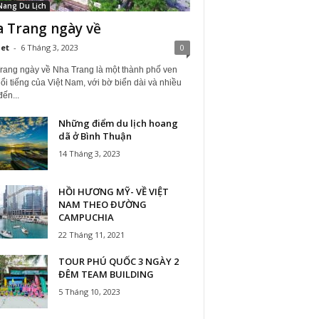
Nang Du Lịch
 Trang ngày về
iet
-
6 Tháng 3, 2023
0
rang ngày về Nha Trang là một thành phố ven
ổi tiếng của Việt Nam, với bờ biển dài và nhiều
ến...
Những điểm du lịch hoang
dã ở Bình Thuận
14 Tháng 3, 2023
HỒI HƯƠNG MỸ- VỀ VIỆT
NAM THEO ĐƯỜNG
CAMPUCHIA
22 Tháng 11, 2021
TOUR PHÚ QUỐC 3 NGÀY 2
ĐÊM TEAM BUILDING
5 Tháng 10, 2023