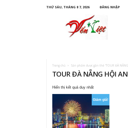
THỨ SÁU, THÁNG 8 7, 2026
ĐĂNG NHẬP
D
u
L
ị
c
h
Y
ế
n
Trang chủ
Sản phẩm được gắn thẻ “TOUR ĐÀ NẴNG
V
TOUR ĐÀ NẴNG HỘI AN
i
ệ
t
Hiển thị kết quả duy nhất
Giảm giá!