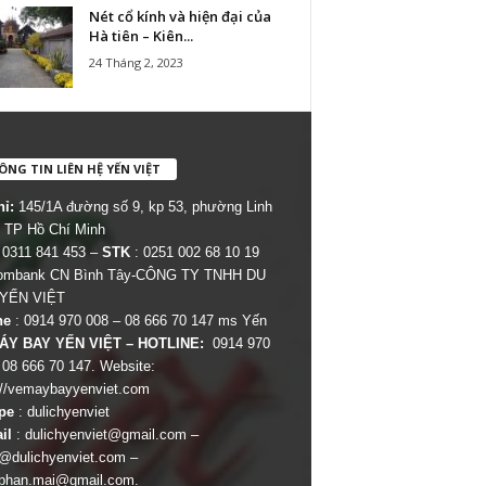
Nét cổ kính và hiện đại của
Hà tiên – Kiên...
24 Tháng 2, 2023
NG TIN LIÊN HỆ YẾN VIỆT
hỉ:
145/1A đường số 9, kp 53, phường Linh
 TP Hồ Chí Minh
 0311 841 453 –
STK
: 0251 002 68 10 19
combank CN Bình Tây-CÔNG TY TNHH DU
 YẾN VIỆT
ne
: 0914 970 008 – 08 666 70 147 ms Yến
ÁY BAY YẾN VIỆT – HOTLINE:
0914 970
 08 666 70 147. Website:
://vemaybayyenviet.com
pe
: dulichyenviet
il
:
dulichyenviet@gmail.com
–
dulichyenviet.com
–
phan.mai@gmail.com
.