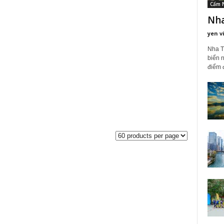
Cẩm 
Nha
yen v
Nha T
biển n
điểm đ