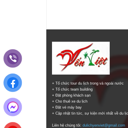
+ Tổ chức tour du lịch trong và ngoài nước
+ Tổ chức team building
+ Đặt phòng khách sạn
+ Cho thuê xe du lịch
+ Đặt vé máy bay
+ Cập nhật tin tức, sự kiện mới nhất về du lị
Liên hệ chúng tôi:
dulichyenviet@gmail.com