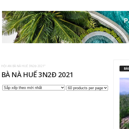
 HỘI AN BÀ NÀ HUẾ 3N2Đ 2021”
BÀI
 BÀ NÀ HUẾ 3N2Đ 2021