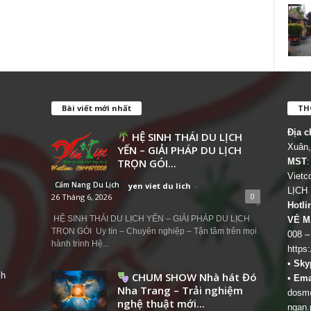
Bài viết mới nhất
THÔ
Địa c
HỆ SINH THÁI DU LỊCH
Xuân,
YẾN – GIẢI PHÁP DU LỊCH
TRỌN GÓI...
MST
:
Viet
Cẩm Nang Du Lịch
yen viet du lich
-
LỊCH
0
26 Tháng 6, 2026
Hotli
HỆ SINH THÁI DU LỊCH YẾN – GIẢI PHÁP DU LỊCH
VÉ M
TRỌN GÓI Uy tín – Chuyên nghiệp – Tận tâm trên mọi
008 –
hành trình Hệ...
https
•
Sky
ch
CHUM SHOW Nhà hát Đó
•
Ema
Nha Trang – Trải nghiệm
dosm@
nghệ thuật mới...
ngan.