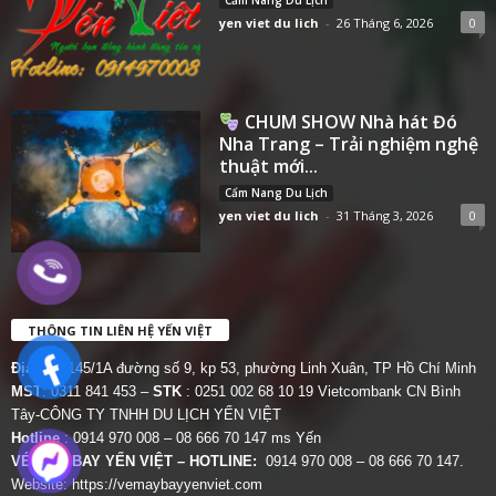
yen viet du lich
-
26 Tháng 6, 2026
0
CHUM SHOW Nhà hát Đó
Nha Trang – Trải nghiệm nghệ
thuật mới...
Cẩm Nang Du Lịch
yen viet du lich
-
31 Tháng 3, 2026
0
THÔNG TIN LIÊN HỆ YẾN VIỆT
Địa chỉ:
145/1A đường số 9, kp 53, phường Linh Xuân, TP Hồ Chí Minh
MST
: 0311 841 453 –
STK
: 0251 002 68 10 19 Vietcombank CN Bình
Tây-CÔNG TY TNHH DU LỊCH YẾN VIỆT
Hotline
: 0914 970 008 – 08 666 70 147 ms Yến
VÉ MÁY BAY YẾN VIỆT – HOTLINE:
0914 970 008 – 08 666 70 147.
Website:
https://vemaybayyenviet.com