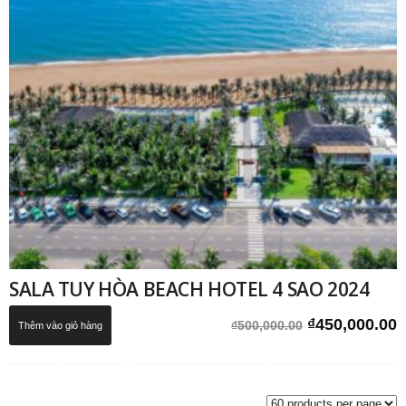
SALA TUY HÒA BEACH HOTEL 4 SAO 2024
Giá
G
₫
450,000.00
₫
500,000.00
Thêm vào giỏ hàng
gốc
h
là:
t
₫500,000.00.
l