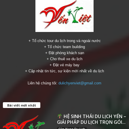
+ Tổ chức tour du lịch trong và ngoài nước
+ Tổ chức team building
+ Đặt phòng khách sạn
+ Cho thuê xe du lịch
+ Đặt vé máy bay
+ Cập nhật tin tức, sự kiện mới nhất về du lịch
Liên hệ chúng tôi:
dulichyenviet@gmail.com
Bài viết mới nhất
HỆ SINH THÁI DU LỊCH YẾN –
GIẢI PHÁP DU LỊCH TRỌN GÓI...
Cẩm Nang Du Lịch