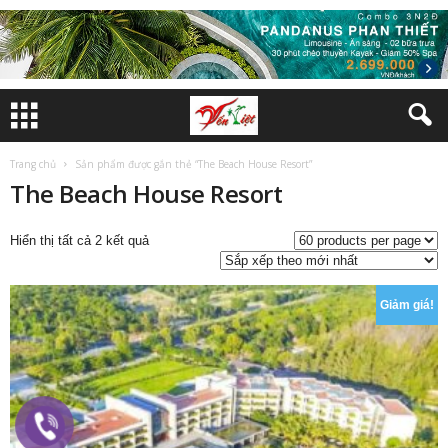
Trang chủ
Sản phẩm được gắn thẻ “The Beach House Resort”
The Beach House Resort
Đã
Hiển thị tất cả 2 kết quả
sắp
xếp
theo
Giảm giá!
mới
nhất