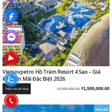
Vietsovpetro Hồ Tràm Resort 4 Sao – Giá
Khuyến Mãi Đặc Biệt 2026
Giá
G
₫
1,500,000.00
₫
3,000,000.00
Thêm vào giỏ hàng
gốc
h
là:
t
₫3,000,000.00.
l
Giảm giá!