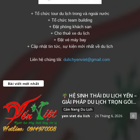
+ Tổ chức tour du lịch trong và ngoài nước
+ Tổ chức team building
+ Đặt phòng khách sạn
+ Cho thuê xe du lịch
+ Đặt vé máy bay
+ Cập nhật tin tức, sự kiện mới nhất về du lịch
Liên hệ chúng tôi:
dulichyenviet@gmail.com
Bài viết mới nhất
HỆ SINH THÁI DU LỊCH YẾN –
GIẢI PHÁP DU LỊCH TRỌN GÓI...
Cẩm Nang Du Lịch
yen viet du lich
-
26 Tháng 6, 2026
0