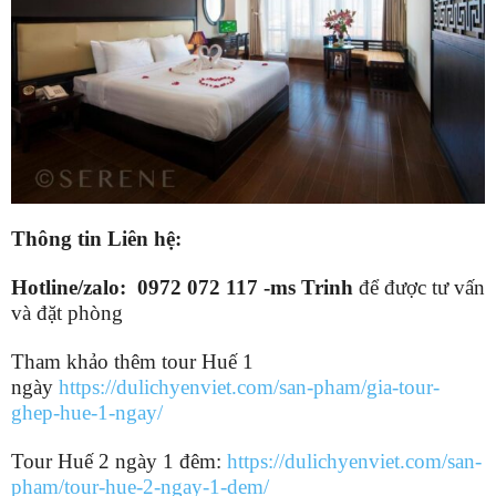
Thông tin Liên hệ:
Hotline/zalo: 0972 072 117 -ms Trinh
để được tư vấn
và đặt phòng
Tham khảo thêm tour Huế 1
ngày
https://dulichyenviet.com/san-pham/gia-tour-
ghep-hue-1-ngay/
Tour Huế 2 ngày 1 đêm:
https://dulichyenviet.com/san-
pham/tour-hue-2-ngay-1-dem/