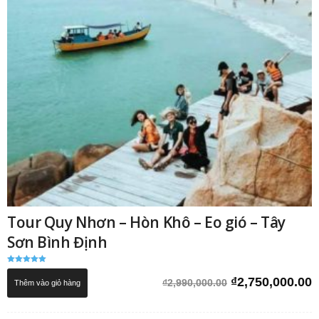
Tour Quy Nhơn – Hòn Khô – Eo gió – Tây
Sơn Bình Định
Được xếp
hạng
Giá
G
₫
2,750,000.00
₫
2,990,000.00
Thêm vào giỏ hàng
5.00
5 sao
gốc
h
là:
t