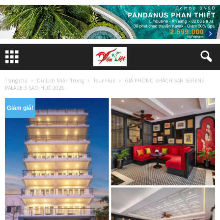
Trang chủ
Du Lịch Miền Trung
Tour Huế
GIÁ PHÒNG KHÁCH SẠN SERENE
PALACE 3 SAO HUẾ 2025
Giảm giá!