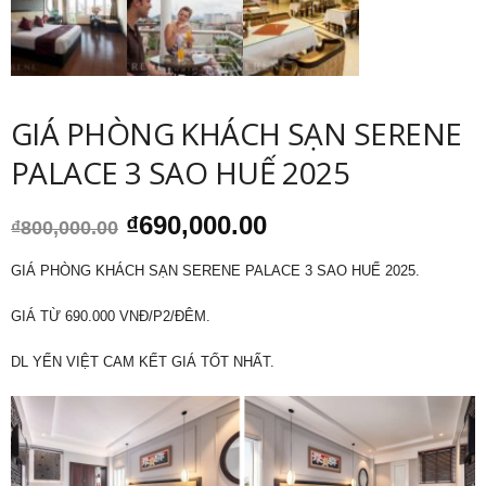
GIÁ PHÒNG KHÁCH SẠN SERENE
PALACE 3 SAO HUẾ 2025
Giá
Giá
₫
690,000.00
₫
800,000.00
gốc
hiện
là:
tại
GIÁ PHÒNG KHÁCH SẠN SERENE PALACE 3 SAO HUẾ 2025.
₫800,000.00.
là:
₫690,000.00.
GIÁ TỪ 690.000 VNĐ/P2/ĐÊM.
DL YẾN VIỆT CAM KẾT GIÁ TỐT NHẤT.