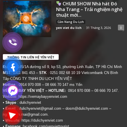
CHUM SHOW Nhà hát Đó
Nha Trang – Trải nghiệm nghệ
thuật mới...
Cẩm Nang Du Lịch
yen viet du lich
-
31 Tháng 3, 2026
0
THÔNG TIN LIÊN HỆ YẾN VIỆT
Địa chỉ:
145/1A đường số 9, kp 53, phường Linh Xuân, TP Hồ Chí Minh
MST
: 0311 841 453 –
STK
: 0251 002 68 10 19 Vietcombank CN Bình
Tây-CÔNG TY TNHH DU LỊCH YẾN VIỆT
Hotline
: 0914 970 008 – 08 666 70 147 ms Yến
VÉ MÁY BAY YẾN VIỆT – HOTLINE:
0914 970 008 – 08 666 70 147.
Website:
https://vemaybayyenviet.com
•
Skype
: dulichyenviet
•
Email
:
dulichyenviet@gmail.com
–
dosm@dulichyenviet.com
–
ngan.phan.mai@gmail.com
.
•
Website
:
https://dulichyenviet.com
•
Fanpage
:
facebook.com/yenviettourist