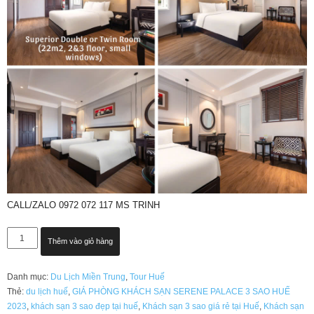
CALL/ZALO 0972 072 117 MS TRINH
GIÁ
Thêm vào giỏ hàng
PHÒNG
KHÁCH
Danh mục:
Du Lịch Miền Trung
,
Tour Huế
SẠN
Thẻ:
du lịch huế
,
GIÁ PHÒNG KHÁCH SẠN SERENE PALACE 3 SAO HUẾ
SERENE
2023
,
khách sạn 3 sao đẹp tại huế
,
Khách sạn 3 sao giá rẻ tại Huế
,
Khách sạn
PALACE