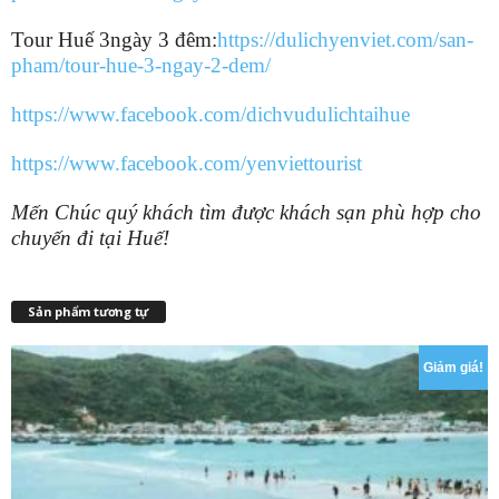
Tour Huế 3ngày 3 đêm:
https://dulichyenviet.com/san-
pham/tour-hue-3-ngay-2-dem/
https://www.facebook.com/dichvudulichtaihue
https://www.facebook.com/yenviettourist
Mến Chúc quý khách tìm được khách sạn phù hợp cho
chuyến đi tại Huế!
Sản phẩm tương tự
Giảm giá!