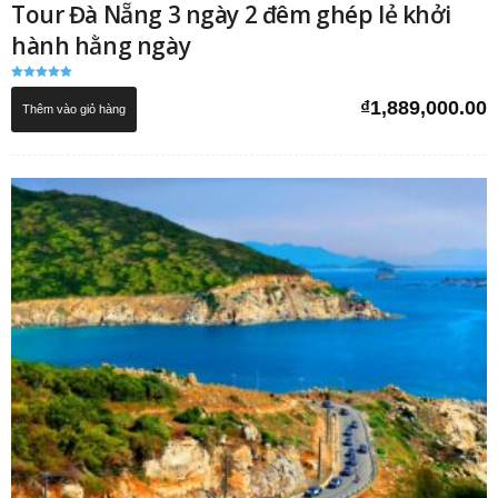
Tour Đà Nẵng 3 ngày 2 đêm ghép lẻ khởi
hành hằng ngày
Được xếp
hạng
₫
1,889,000.00
Thêm vào giỏ hàng
5.00
5 sao