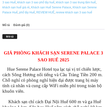
3 sao Huế
,
khách sạn 3 sao phố tây huế
,
khách sạn 3 sao trung tâm huế
,
3
khách sạn huế giá rẻ
,
Khách sạn Huế Serene Palace
,
Khách sạn Serene
SAO
Palace Huế
,
phố tây Huế
,
REVIEW HUẾ
,
review khách sạn 3 sao huế
HUẾ
2025
số
Mô tả
Đánh giá (0)
lượng
Mô tả
GIÁ PHÒNG KHÁCH SẠN SERENE PALACE 3
SAO HUẾ 2025
Hue Serene Palace Hotel tọa lạc tại vị trí chiến lược,
cách Sông Hương nổi tiếng và Cầu Tràng Tiền 200 m.
Chỗ nghỉ có phòng nghỉ hiện đại được trang bị máy
tính cá nhân và cung cấp WiFi miễn phí trong toàn bộ
khuôn viên.
Khách sạn chỉ cách Đại Nội Huế 600 m và ga Huế