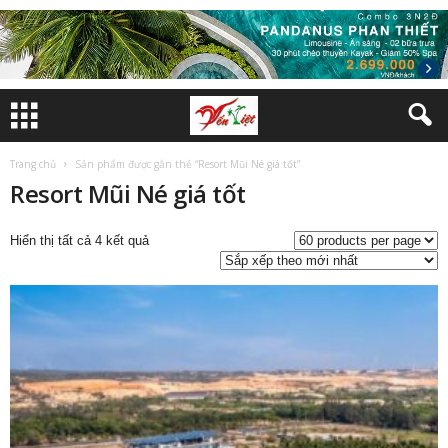
Trang chủ
Sản phẩm được gắn thẻ “Resort Mũi Né giá tốt”
Resort Mũi Né giá tốt
Đã
Hiển thị tất cả 4 kết quả
sắp
xếp
theo
mới
nhất