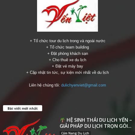
+ Tổ chức tour du lịch trong và ngoài nước
+ Tổ chức team building
+ Đặt phòng khách sạn
+ Cho thuê xe du lịch
+ Đặt vé máy bay
+ Cập nhật tin tức, sự kiện mới nhất về du lịch
Liên hệ chúng tôi:
dulichyenviet@gmail.com
Bài viết mới nhất
HỆ SINH THÁI DU LỊCH YẾN –
GIẢI PHÁP DU LỊCH TRỌN GÓI...
Cẩm Nang Du Lịch