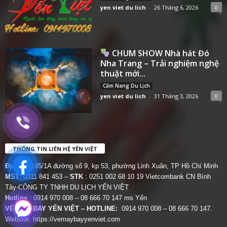
yen viet du lich
-
26 Tháng 6, 2026
0
CHUM SHOW Nhà hát Đó
Nha Trang – Trải nghiệm nghệ
thuật mới...
Cẩm Nang Du Lịch
yen viet du lich
-
31 Tháng 3, 2026
0
THÔNG TIN LIÊN HỆ YẾN VIỆT
Địa chỉ:
145/1A đường số 9, kp 53, phường Linh Xuân, TP Hồ Chí Minh
MST
: 0311 841 453 –
STK
: 0251 002 68 10 19 Vietcombank CN Bình
Tây-CÔNG TY TNHH DU LỊCH YẾN VIỆT
Hotline
: 0914 970 008 – 08 666 70 147 ms Yến
VÉ MÁY BAY YẾN VIỆT – HOTLINE:
0914 970 008 – 08 666 70 147.
Website:
https://vemaybayyenviet.com