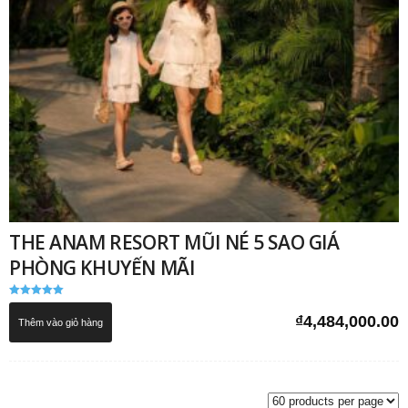
THE ANAM RESORT MŨI NÉ 5 SAO GIÁ
PHÒNG KHUYẾN MÃI
Được xếp
hạng
₫
4,484,000.00
Thêm vào giỏ hàng
5.00
5 sao