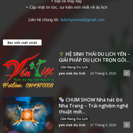
+ Đặt vé máy bay
+ Cập nhật tin tức, sự kiện mới nhất về du lịch
Liên hệ chúng tôi:
dulichyenviet@gmail.com
Bài viết mới nhất
HỆ SINH THÁI DU LỊCH YẾN –
GIẢI PHÁP DU LỊCH TRỌN GÓI...
Cẩm Nang Du Lịch
yen viet du lich
-
26 Tháng 6, 2026
0
CHUM SHOW Nhà hát Đó
Nha Trang – Trải nghiệm nghệ
thuật mới...
Cẩm Nang Du Lịch
yen viet du lich
-
31 Tháng 3, 2026
0