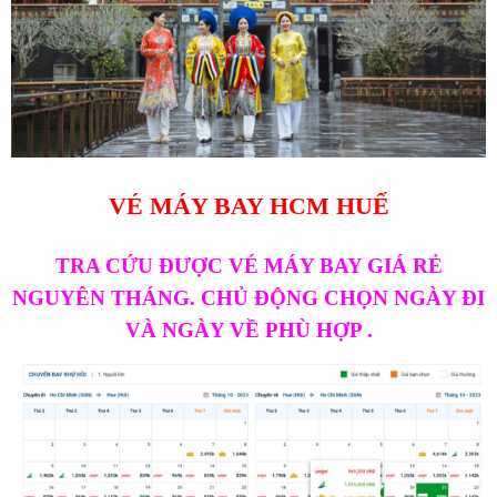
VÉ MÁY BAY HCM HUẾ
TRA CỨU ĐƯỢC VÉ MÁY BAY GIÁ RẺ
NGUYÊN THÁNG. CHỦ ĐỘNG CHỌN NGÀY ĐI
VÀ NGÀY VỀ PHÙ HỢP .