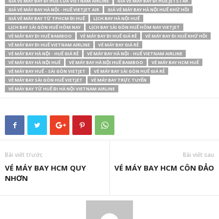
GIÁ VÉ MÁY BAY ĐI HUẾ CỦA VIETNAM AIRLINE
GIÁ VÉ MÁY BAY ĐI HUẾ JETSTAR
GIÁ VÉ MÁY BAY HÀ NỘI - HUẾ VIETJET AIR
GIÁ VÉ MÁY BAY HÀ NỘI HUẾ KHỨ HỒI
GIÁ VÉ MÁY BAY TỪ TPHCM ĐI HUẾ
LỊCH BAY HÀ NỘI HUẾ
LỊCH BAY SÀI GÒN HUẾ HÔM NAY
LỊCH BAY SÀI GÒN HUẾ HÔM NAY VIETJET
VÉ MÁY BAY ĐI HUẾ BAMBOO
VÉ MÁY BAY ĐI HUẾ GIÁ RẺ
VÉ MÁY BAY ĐI HUẾ KHỨ HỒI
VÉ MÁY BAY ĐI HUẾ VIETNAM AIRLINE
VÉ MÁY BAY GIÁ RẺ
VÉ MÁY BAY HÀ NỘI - HUẾ GIÁ RẺ
VÉ MÁY BAY HÀ NỘI - HUẾ VIETNAM AIRLINE
VÉ MÁY BAY HÀ NỘI HUẾ
VÉ MÁY BAY HÀ NỘI HUẾ BAMBOO
VÉ MÁY BAY HCM HUẾ
VÉ MÁY BAY HUẾ - SÀI GÒN VIETJET
VÉ MÁY BAY SÀI GÒN HUẾ GIÁ RẺ
VÉ MÁY BAY SÀI GÒN HUẾ VIETJET
VÉ MÁY BAY TRỰC TUYẾN
VÉ MÁY BAY TỪ HUẾ ĐI HÀ NỘI VIETNAM AIRLINE
Bài viết trước
Bài viết sau
VÉ MÁY BAY HCM QUY
VÉ MÁY BAY HCM CÔN ĐẢO
NHƠN