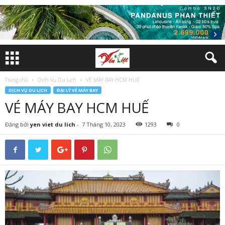
Trang chủ
Dịch Vụ Du Lịch
VÉ MÁY BAY HCM HUẾ
DỊCH VỤ DU LỊCH
ĐẠI LÝ VÉ MÁY BAY
VÉ MÁY BAY HCM HUẾ
Đăng bởi
yen viet du lich
-
7 Tháng 10, 2023
1293
0