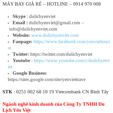
MÁY BAY GIÁ RẺ – HOTLINE – 0914 970 008
Skype
: dulichyenviet
Email :
dulichyenviet@gmail.com
–
info@dulichyenviet.com
Website:
www.dulichyenviet.com
Fanpage:
https://www.facebook.com/yenviettouri
st
Twitter:
https://twitter.com/dulichyenviet
Youtube
:
https://www.youtube.com/c/dulichyenv
iet
Google Business
:
https://sites.google.com/site/yenviettrave
STK
: 0251 002 68 10 19 Vietcombank CN Bình Tây
Ngành nghề kinh doanh của Công Ty TNHH Du
Lịch Yến Việt