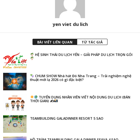
yen viet du lich
BÀI VIẾT LIÊN QUAN
TỪ TÁC GIẢ
HỆ SINH THÁI DU LỊCH YẾN – GIẢI PHÁP DU LỊCH TRỌN GÓI
CHUM SHOW Nhà hát Đó Nha Trang – Trải nghiệm nghệ
thuật mới lạ 2026 có gì đặc biệt?
TUYỂN DỤNG NHÂN VIÊN VIẾT NỘI DUNG DU LỊCH (BÁN
THỜI GIAN) ✍
TEAMBUILDING GALADINNER RESORT 5 SAO
HỒ TRÀM TEAMBUILDING GALA DINNER SEAVA 4 SAO