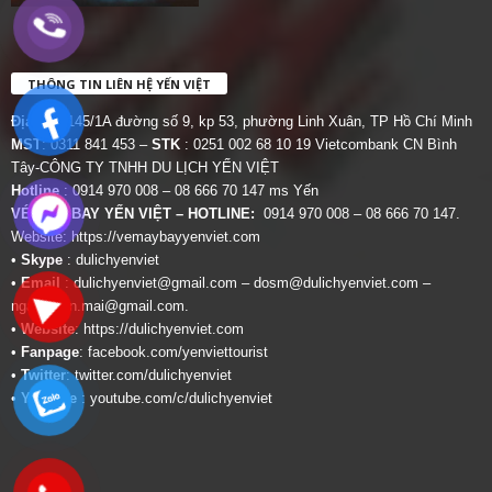
THÔNG TIN LIÊN HỆ YẾN VIỆT
Địa chỉ:
145/1A đường số 9, kp 53, phường Linh Xuân, TP Hồ Chí Minh
MST
: 0311 841 453 –
STK
: 0251 002 68 10 19 Vietcombank CN Bình
Tây-CÔNG TY TNHH DU LỊCH YẾN VIỆT
Hotline
: 0914 970 008 – 08 666 70 147 ms Yến
VÉ MÁY BAY YẾN VIỆT – HOTLINE:
0914 970 008 – 08 666 70 147.
Website:
https://vemaybayyenviet.com
•
Skype
: dulichyenviet
•
Email
:
dulichyenviet@gmail.com
–
dosm@dulichyenviet.com
–
ngan.phan.mai@gmail.com
.
•
Website
:
https://dulichyenviet.com
•
Fanpage
:
facebook.com/yenviettourist
•
Twitter
:
twitter.com/dulichyenviet
•
Youtube
:
youtube.com/c/dulichyenviet