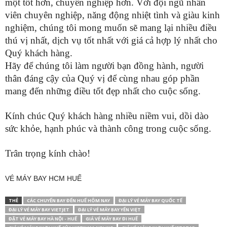
một tốt hơn, chuyên nghiệp hơn. Với đội ngũ nhân
viên chuyên nghiệp, năng động nhiệt tình và giàu kinh
nghiệm, chúng tôi mong muốn sẽ mang lại nhiều điều
thú vị nhất, dịch vụ tốt nhất với giá cả hợp lý nhất cho
Quý khách hàng.
Hãy để chúng tôi làm người bạn đồng hành, người
thân đáng cậy của Quý vị để cùng nhau góp phần
mang đến những điều tốt đẹp nhất cho cuộc sống.
Kính chúc Quý khách hàng nhiều niềm vui, dồi dào
sức khỏe, hạnh phúc và thành công trong cuộc sống.
Trân trọng kính chào!
VÉ MÁY BAY HCM HUẾ
THẺ
CÁC CHUYẾN BAY ĐẾN HUẾ HÔM NAY
ĐẠI LÝ VÉ MÁY BAY QUỐC TẾ
ĐẠI LÝ VÉ MÁY BAY VIETJET
ĐẠI LÝ VÉ MÁY BAY YẾN VIẸT
ĐẶT VÉ MÁY BAY HÀ NỘI - HUẾ
GIÁ VÉ MÁY BAY ĐI HUẾ