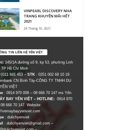
VINPEARL DISCOVERY NHA
TRANG KHUYẾN MÃI HẾT
2021
24 Tháng 10, 2021
NG TIN LIÊN HỆ YẾN VIỆT
hỉ:
145/1A đường số 9, kp 53, phường Linh
 TP Hồ Chí Minh
 0311 841 453 –
STK
: 0251 002 68 10 19
combank CN Bình Tây-CÔNG TY TNHH DU
 YẾN VIỆT
ne
: 0914 970 008 – 08 666 70 147 ms Yến
ÁY BAY YẾN VIỆT – HOTLINE:
0914 970
 08 666 70 147. Website:
://vemaybayyenviet.com
pe
: dulichyenviet
il
:
dulichyenviet@gmail.com
–
dulichyenviet.com
–