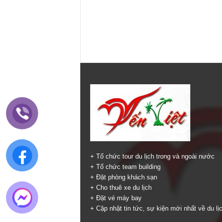
+ Tổ chức tour du lịch trong và ngoài nước
+ Tổ chức team building
+ Đặt phòng khách sạn
+ Cho thuê xe du lịch
+ Đặt vé máy bay
+ Cập nhật tin tức, sự kiện mới nhất về du lị