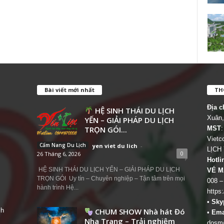
Bài viết mới nhất
THÔ
Địa c
HỆ SINH THÁI DU LỊCH
Xuân,
YẾN – GIẢI PHÁP DU LỊCH
TRỌN GÓI...
MST
:
Viet
Cẩm Nang Du Lịch
yen viet du lich
-
LỊCH
0
26 Tháng 6, 2026
Hotli
HỆ SINH THÁI DU LỊCH YẾN – GIẢI PHÁP DU LỊCH
VÉ M
TRỌN GÓI Uy tín – Chuyên nghiệp – Tận tâm trên mọi
008 –
hành trình Hệ...
https
•
Sky
ch
CHUM SHOW Nhà hát Đó
•
Ema
Nha Trang – Trải nghiệm
dosm@