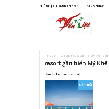
CHỦ NHẬT, THÁNG 8 9, 2026
ĐĂNG NHẬP
D
u
L
ị
c
h
Y
ế
n
Trang chủ
Sản phẩm được gắn thẻ “resort gần biển 
V
resort gần biển Mỹ Khê
i
ệ
t
Hiển thị kết quả duy nhất
Giảm giá!