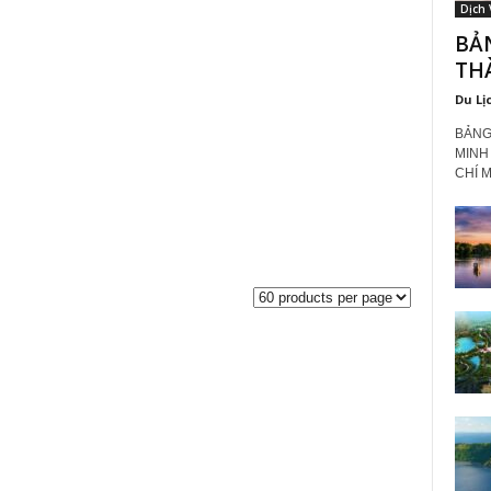
Dịch 
BẢN
TH
Du Lị
BẢNG
MINH
CHÍ M