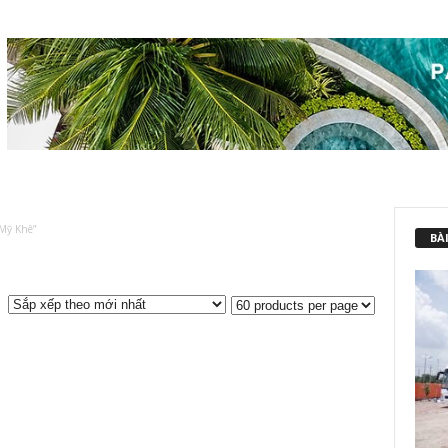
Mỹ Khê”
BÀI