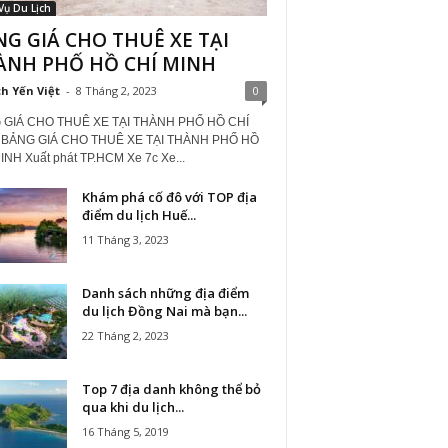
Vụ Du Lịch
G GIÁ CHO THUÊ XE TẠI
ÀNH PHỐ HỒ CHÍ MINH
ch Yến Việt
-
8 Tháng 2, 2023
0
 GIÁ CHO THUÊ XE TẠI THÀNH PHỐ HỒ CHÍ
 BẢNG GIÁ CHO THUÊ XE TẠI THÀNH PHỐ HỒ
INH Xuất phát TP.HCM Xe 7c Xe...
Khám phá cố đô với TOP địa
điểm du lịch Huế...
11 Tháng 3, 2023
Danh sách những địa điểm
du lịch Đồng Nai mà bạn...
22 Tháng 2, 2023
Top 7 địa danh không thể bỏ
qua khi du lịch...
16 Tháng 5, 2019