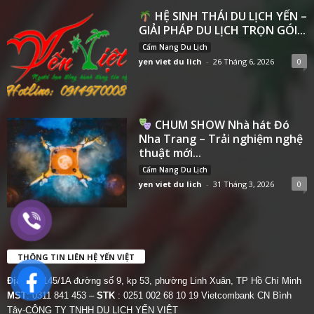
HỆ SINH THÁI DU LỊCH YẾN –
GIẢI PHÁP DU LỊCH TRỌN GÓI...
Cẩm Nang Du Lịch
yen viet du lich
-
26 Tháng 6, 2026
0
CHUM SHOW Nhà hát Đó
Nha Trang – Trải nghiệm nghệ
thuật mới...
Cẩm Nang Du Lịch
yen viet du lich
-
31 Tháng 3, 2026
0
THÔNG TIN LIÊN HỆ YẾN VIỆT
Địa chỉ:
145/1A đường số 9, kp 53, phường Linh Xuân, TP Hồ Chí Minh
MST
: 0311 841 453 –
STK
: 0251 002 68 10 19 Vietcombank CN Bình
Tây-CÔNG TY TNHH DU LỊCH YẾN VIỆT