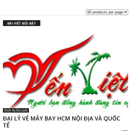
là:
t
₫1,400,000.00.
l
₫
BÀI VIẾT NỔI BẬT
Dịch Vụ Du Lịch
ĐẠI LÝ VÉ MÁY BAY HCM NỘI ĐỊA VÀ QUỐC
TẾ