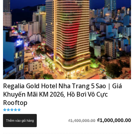
Regalia Gold Hotel Nha Trang 5 Sao | Giá
Khuyến Mãi KM 2026, Hồ Bơi Vô Cực
Rooftop
Được xếp
hạng
Giá
G
₫
1,000,000.00
₫
1,400,000.00
Thêm vào giỏ hàng
5.00
5 sao
gốc
h