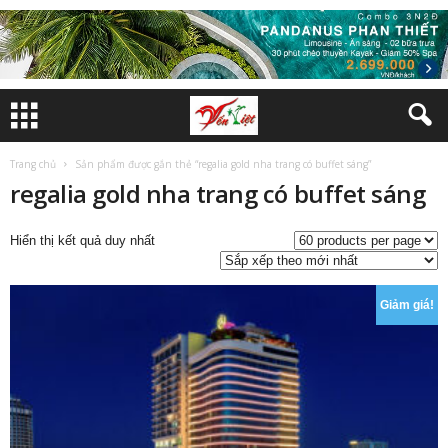
Trang chủ
Sản phẩm được gắn thẻ “regalia gold nha trang có buffet sáng”
regalia gold nha trang có buffet sáng
Hiển thị kết quả duy nhất
Giảm giá!