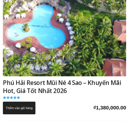
Phú Hải Resort Mũi Né 4 Sao – Khuyến Mãi
Hot, Giá Tốt Nhất 2026
Được xếp
hạng
₫
1,380,000.00
Thêm vào giỏ hàng
5.00
5 sao