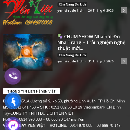
Cẩm Nang Du Lịch
yen viet du lich
-
26 Tháng 6, 2026
0
CHUM SHOW Nhà hát Đó
Nha Trang – Trải nghiệm nghệ
thuật mới...
Cẩm Nang Du Lịch
yen viet du lich
-
31 Tháng 3, 2026
0
THÔNG TIN LIÊN HỆ YẾN VIỆT
Địa chỉ:
145/1A đường số 9, kp 53, phường Linh Xuân, TP Hồ Chí Minh
MST
: 0311 841 453 –
STK
: 0251 002 68 10 19 Vietcombank CN Bình
Tây-CÔNG TY TNHH DU LỊCH YẾN VIỆT
Hotline
: 0914 970 008 – 08 666 70 147 ms Yến
VÉ MÁY BAY YẾN VIỆT – HOTLINE:
0914 970 008 – 08 666 70 147.