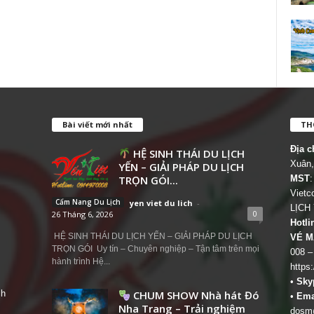
Bài viết mới nhất
THÔ
Địa c
HỆ SINH THÁI DU LỊCH
Xuân,
YẾN – GIẢI PHÁP DU LỊCH
TRỌN GÓI...
MST
:
Viet
Cẩm Nang Du Lịch
yen viet du lich
-
LỊCH
0
26 Tháng 6, 2026
Hotli
HỆ SINH THÁI DU LỊCH YẾN – GIẢI PHÁP DU LỊCH
VÉ M
TRỌN GÓI Uy tín – Chuyên nghiệp – Tận tâm trên mọi
008 –
hành trình Hệ...
https
•
Sky
ch
CHUM SHOW Nhà hát Đó
•
Ema
Nha Trang – Trải nghiệm
dosm@