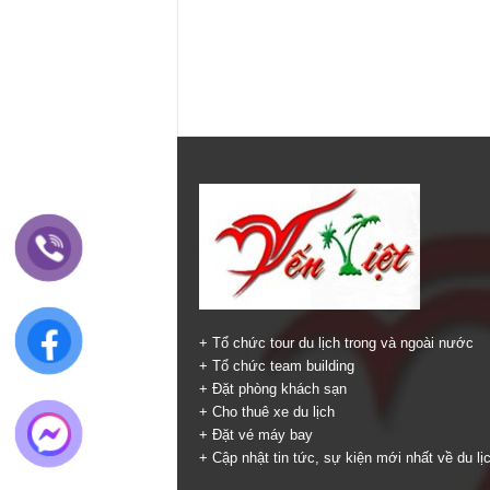
+ Tổ chức tour du lịch trong và ngoài nước
+ Tổ chức team building
+ Đặt phòng khách sạn
+ Cho thuê xe du lịch
+ Đặt vé máy bay
+ Cập nhật tin tức, sự kiện mới nhất về du lị