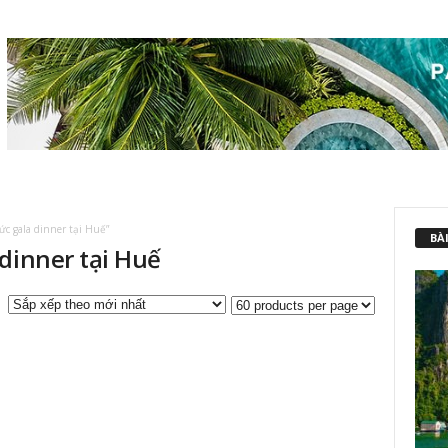
c gala dinner tại Huế”
BÀI
dinner tại Huế