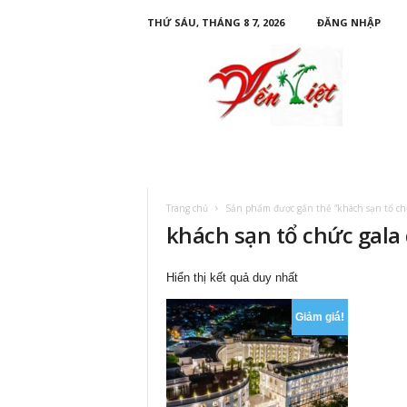
THỨ SÁU, THÁNG 8 7, 2026
ĐĂNG NHẬP
D
u
L
ị
c
h
Y
ế
n
Trang chủ
Sản phẩm được gắn thẻ “khách sạn tổ chứ
V
khách sạn tổ chức gala 
i
ệ
t
Hiển thị kết quả duy nhất
Giảm giá!