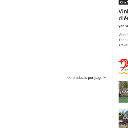
Cẩm 
Vịn
điể
yen v
Vịnh 
Theo b
Travel