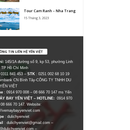
Tour Cam Ranh – Nha Trang
15 Tháng 3, 2023
NG TIN LIÊN HỆ YẾN VIỆT
hỉ:
145/1A đường số 9, kp 53, phường Linh
 TP Hồ Chí Minh
 0311 841 453 –
STK
: 0251 002 68 10 19
combank CN Bình Tây-CÔNG TY TNHH DU
 YẾN VIỆT
ne
: 0914 970 008 – 08 666 70 147 ms Yến
ÁY BAY YẾN VIỆT – HOTLINE:
0914 970
 08 666 70 147. Website:
://vemaybayyenviet.com
pe
: dulichyenviet
il
:
dulichyenviet@gmail.com
–
dulichyenviet.com
–