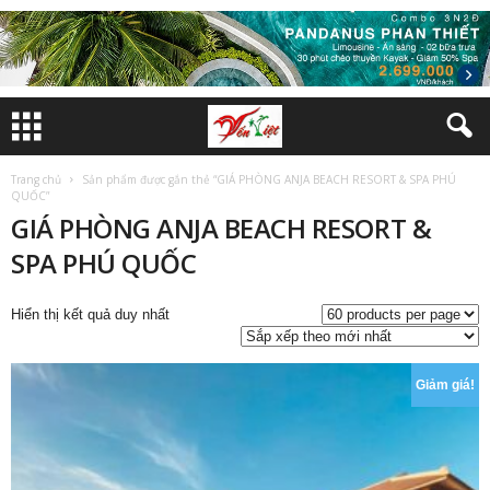
Trang chủ
Sản phẩm được gắn thẻ “GIÁ PHÒNG ANJA BEACH RESORT & SPA PHÚ
QUỐC”
GIÁ PHÒNG ANJA BEACH RESORT &
SPA PHÚ QUỐC
Hiển thị kết quả duy nhất
Giảm giá!