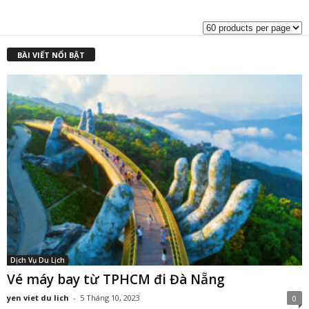
là:
t
₫1,950,000.00.
l
₫
BÀI VIẾT NỔI BẬT
Dịch Vụ Du Lịch
Vé máy bay từ TPHCM đi Đà Nẵng
yen viet du lich
-
5 Tháng 10, 2023
0