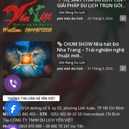
GIẢI PHÁP DU LỊCH TRỌN GÓI...
Cẩm Nang Du Lịch
yen viet du lich
-
26 Tháng 6, 2026
0
CHUM SHOW Nhà hát Đó
Nha Trang – Trải nghiệm nghệ
thuật mới...
Cẩm Nang Du Lịch
yen viet du lich
-
31 Tháng 3, 2026
0
THÔNG TIN LIÊN HỆ YẾN VIỆT
Địa chỉ:
145/1A đường số 9, kp 53, phường Linh Xuân, TP Hồ Chí Minh
MST
: 0311 841 453 –
STK
: 0251 002 68 10 19 Vietcombank CN Bình
Tây-CÔNG TY TNHH DU LỊCH YẾN VIỆT
Hotline
: 0914 970 008 – 08 666 70 147 ms Yến