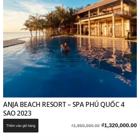
ANJA BEACH RESORT – SPA PHÚ QUỐC 4
SAO 2023
Giá
G
₫
1,320,000.00
₫
1,950,000.00
Thêm vào giỏ hàng
gốc
h