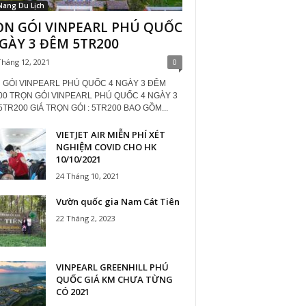
Nang Du Lịch
ỌN GÓI VINPEARL PHÚ QUỐC
GÀY 3 ĐÊM 5TR200
Tháng 12, 2021
0
 GÓI VINPEARL PHÚ QUỐC 4 NGÀY 3 ĐÊM
00 TRỌN GÓI VINPEARL PHÚ QUỐC 4 NGÀY 3
TR200 GIÁ TRỌN GÓI : 5TR200 BAO GỒM...
VIETJET AIR MIỄN PHÍ XÉT
NGHIỆM COVID CHO HK
10/10/2021
24 Tháng 10, 2021
Vườn quốc gia Nam Cát Tiên
22 Tháng 2, 2023
VINPEARL GREENHILL PHÚ
QUỐC GIÁ KM CHƯA TỪNG
CÓ 2021