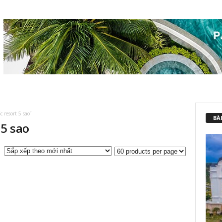
resort 5 sao”
BÀI
 5 sao