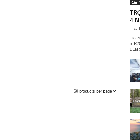
Cẩm 
TR
4 N
-
20 
TRỌN
5TR2
ĐÊM 5