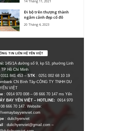
14 Tháng 11, 2021
Đi bộ trên thượng thành
ngắm cảnh đẹp cố đô
20 Tháng 4, 2023
NG TIN LIÊN HỆ YẾN VIỆT
hỉ:
145/1A đường số 9, kp 53, phường Linh
 TP Hồ Chí Minh
 0311 841 453 –
STK
: 0251 002 68 10 19
combank CN Bình Tây-CÔNG TY TNHH DU
 YẾN VIỆT
ne
: 0914 970 008 – 08 666 70 147 ms Yến
ÁY BAY YẾN VIỆT – HOTLINE:
0914 970
 08 666 70 147. Website:
://vemaybayyenviet.com
pe
: dulichyenviet
il
:
dulichyenviet@gmail.com
–
dulichyenviet.com
–