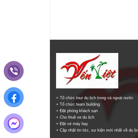
+ Tổ chức tour du lịch trong và ngoài nước
+ Tổ chức team building
+ Đặt phòng khách sạn
+ Cho thuê xe du lịch
+ Đặt vé máy bay
+ Cập nhật tin tức, sự kiện mới nhất về du lị