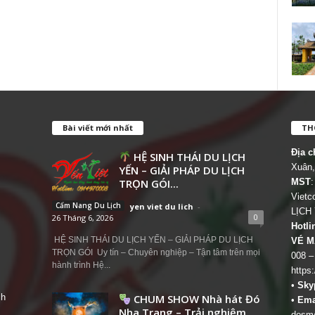
Bài viết mới nhất
THÔ
Địa c
HỆ SINH THÁI DU LỊCH
Xuân,
YẾN – GIẢI PHÁP DU LỊCH
TRỌN GÓI...
MST
:
Viet
Cẩm Nang Du Lịch
yen viet du lich
-
LỊCH
0
26 Tháng 6, 2026
Hotli
HỆ SINH THÁI DU LỊCH YẾN – GIẢI PHÁP DU LỊCH
VÉ M
TRỌN GÓI Uy tín – Chuyên nghiệp – Tận tâm trên mọi
008 –
hành trình Hệ...
https
•
Sky
ch
CHUM SHOW Nhà hát Đó
•
Ema
Nha Trang – Trải nghiệm
dosm@