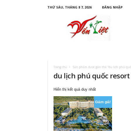
THỨ SÁU, THÁNG 8 7, 2026
ĐĂNG NHẬP
D
u
L
ị
c
h
Y
ế
n
Trang chủ
Sản phẩm được gắn thẻ “du lịch phú quốc 
V
du lịch phú quốc resort
i
ệ
t
Hiển thị kết quả duy nhất
Giảm giá!