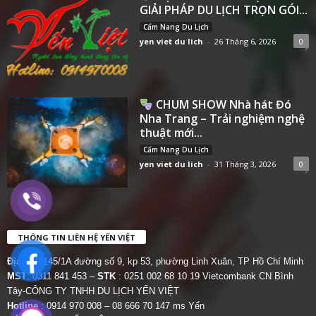
GIẢI PHÁP DU LỊCH TRỌN GÓI...
Cẩm Nang Du Lịch
yen viet du lich
-
26 Tháng 6, 2026
0
CHUM SHOW Nhà hát Đó
Nha Trang – Trải nghiệm nghệ
thuật mới...
Cẩm Nang Du Lịch
yen viet du lich
-
31 Tháng 3, 2026
0
THÔNG TIN LIÊN HỆ YẾN VIỆT
Địa chỉ:
145/1A đường số 9, kp 53, phường Linh Xuân, TP Hồ Chí Minh
MST
: 0311 841 453 –
STK
: 0251 002 68 10 19 Vietcombank CN Bình
Tây-CÔNG TY TNHH DU LỊCH YẾN VIỆT
Hotline
: 0914 970 008 – 08 666 70 147 ms Yến