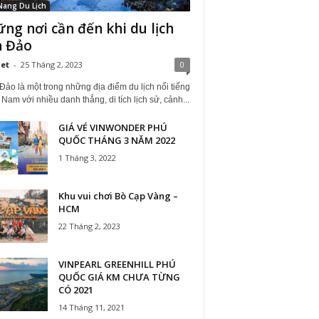
Nang Du Lịch
ng nơi cần đến khi du lịch
 Đảo
iet
-
25 Tháng 2, 2023
0
ảo là một trong những địa điểm du lịch nổi tiếng
 Nam với nhiều danh thắng, di tích lịch sử, cảnh...
GIÁ VÉ VINWONDER PHÚ
QUỐC THÁNG 3 NĂM 2022
1 Tháng 3, 2022
Khu vui chơi Bò Cạp Vàng –
HCM
22 Tháng 2, 2023
VINPEARL GREENHILL PHÚ
QUỐC GIÁ KM CHƯA TỪNG
CÓ 2021
14 Tháng 11, 2021