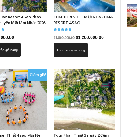
Bay Resort 4 Sao Phan
COMBO RESORT MŨI NÉ AROMA
huyến Mãi Mới Nhất 2026
RESORT 4 SAO
p
Được xếp
Giá
Giá
,000.00
₫
1,200,000.00
₫
1,800,000.00
hạng
5.00
gốc
hiện
5 sao
ào giỏ hàng
Thêm vào giỏ hàng
là:
tại
₫1,800,000.00.
là:
₫1,200,000.00.
Giảm giá!
an Thiết 4 sao Mũi Né
Tour Phan Thiết 3 ngày 2 đêm