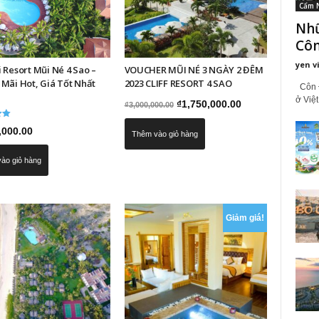
Cẩm 
Nhữ
Côn
yen v
 Resort Mũi Né 4 Sao –
VOUCHER MŨI NÉ 3 NGÀY 2 ĐÊM
Mãi Hot, Giá Tốt Nhất
2023 CLIFF RESORT 4 SAO
Côn Đ
ở Việt
Giá
Giá
₫
1,750,000.00
₫
3,000,000.00
gốc
hiện
p
,000.00
Thêm vào giỏ hàng
là:
tại
₫3,000,000.00.
là:
ào giỏ hàng
₫1,750,000.00.
Giảm giá!