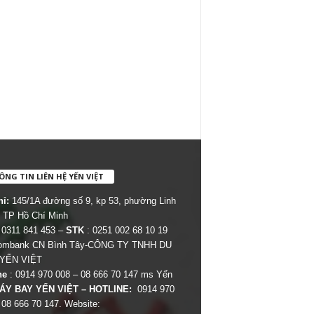
NG TIN LIÊN HỆ YẾN VIỆT
hỉ:
145/1A đường số 9, kp 53, phường Linh
 TP Hồ Chí Minh
 0311 841 453 –
STK
: 0251 002 68 10 19
combank CN Bình Tây-CÔNG TY TNHH DU
 YẾN VIỆT
ne
: 0914 970 008 – 08 666 70 147 ms Yến
ÁY BAY YẾN VIỆT – HOTLINE:
0914 970
 08 666 70 147. Website: