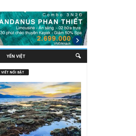
YẾN VIỆT
 VIẾT NỔI BẬT