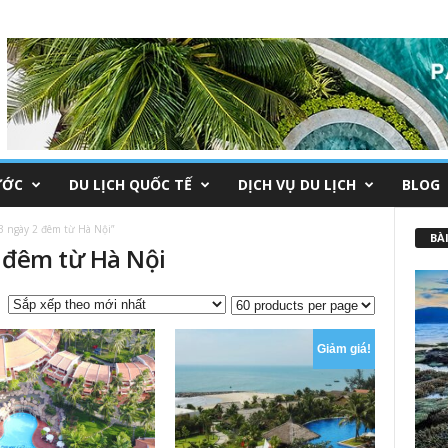
ƯỚC
DU LỊCH QUỐC TẾ
DỊCH VỤ DU LỊCH
BLOG
 ngày 2 đêm từ Hà Nội”
BÀI
2 đêm từ Hà Nội
Giảm giá!