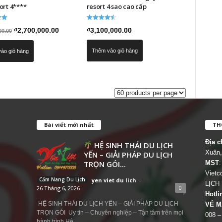
ort 4****
resort 4 sao cao cấp
p
Được xếp
Giá
Giá
₫
2,700,000.00
₫
3,100,000.00
00.00
hạng
4.50
gốc
hiện
5 sao
Thêm vào giỏ hàng
ào giỏ hàng
là:
tại
₫3,000,000.00.
là:
₫2,700,000.00.
Bài viết mới nhất
THÔ
Địa c
HỆ SINH THÁI DU LỊCH
Xuân,
YẾN – GIẢI PHÁP DU LỊCH
TRỌN GÓI...
MST
:
Viet
Cẩm Nang Du Lịch
yen viet du lich
-
LỊCH
0
26 Tháng 6, 2026
Hotli
HỆ SINH THÁI DU LỊCH YẾN – GIẢI PHÁP DU LỊCH
VÉ M
TRỌN GÓI Uy tín – Chuyên nghiệp – Tận tâm trên mọi
008 –
hành trình Hệ...