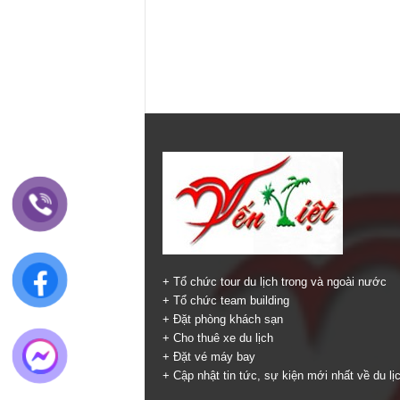
+ Tổ chức tour du lịch trong và ngoài nước
+ Tổ chức team building
+ Đặt phòng khách sạn
+ Cho thuê xe du lịch
+ Đặt vé máy bay
+ Cập nhật tin tức, sự kiện mới nhất về du lị