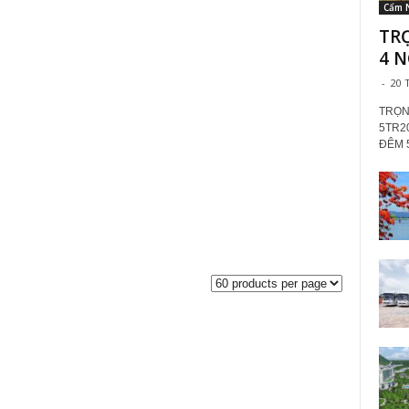
Cẩm 
TR
4 N
-
20 
TRỌN
5TR2
ĐÊM 5