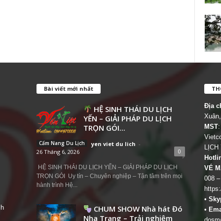
Bài viết mới nhất
THÔ
Địa c
HỆ SINH THÁI DU LỊCH
Xuân,
YẾN – GIẢI PHÁP DU LỊCH
TRỌN GÓI...
MST
:
Viet
Cẩm Nang Du Lịch
yen viet du lich
-
LỊCH
0
26 Tháng 6, 2026
Hotli
HỆ SINH THÁI DU LỊCH YẾN – GIẢI PHÁP DU LỊCH
VÉ M
TRỌN GÓI Uy tín – Chuyên nghiệp – Tận tâm trên mọi
008 –
hành trình Hệ...
https
•
Sky
ch
CHUM SHOW Nhà hát Đó
•
Ema
Nha Trang – Trải nghiệm
dosm@