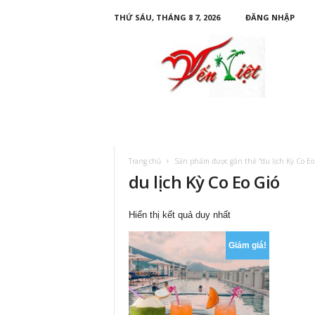
THỨ SÁU, THÁNG 8 7, 2026
ĐĂNG NHẬP
D
u
L
ị
c
h
Y
ế
n
Trang chủ
Sản phẩm được gắn thẻ “du lịch Kỳ Co Eo
V
du lịch Kỳ Co Eo Gió
i
ệ
t
Hiển thị kết quả duy nhất
Giảm giá!