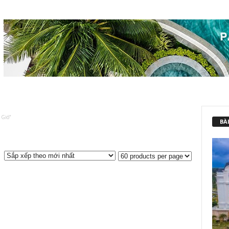
 Gió”
BÀI