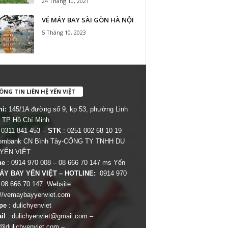
24 Tháng 10, 2021
VÉ MÁY BAY SÀI GÒN HÀ NỘI
5 Tháng 10, 2023
NG TIN LIÊN HỆ YẾN VIỆT
hỉ:
145/1A đường số 9, kp 53, phường Linh
 TP Hồ Chí Minh
 0311 841 453 –
STK
: 0251 002 68 10 19
combank CN Bình Tây-CÔNG TY TNHH DU
 YẾN VIỆT
ne
: 0914 970 008 – 08 666 70 147 ms Yến
ÁY BAY YẾN VIỆT – HOTLINE:
0914 970
 08 666 70 147. Website:
://vemaybayyenviet.com
pe
: dulichyenviet
il
:
dulichyenviet@gmail.com
–
dulichyenviet.com
–