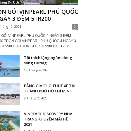
Nang Du Lịch
ỌN GÓI VINPEARL PHÚ QUỐC
GÀY 3 ĐÊM 5TR200
Tháng 12, 2021
0
 GÓI VINPEARL PHÚ QUỐC 4 NGÀY 3 ĐÊM
00 TRỌN GÓI VINPEARL PHÚ QUỐC 4 NGÀY 3
TR200 GIÁ TRỌN GÓI : 5TR200 BAO GỒM...
Tôi thích lặng ngắm dòng
sông Hương
19 Tháng 4, 2023
BẢNG GIÁ CHO THUÊ XE TẠI
THÀNH PHỐ HỒ CHÍ MINH
8 Tháng 2, 2023
VINPEARL DISCOVERY NHA
TRANG KHUYẾN MÃI HẾT
2021