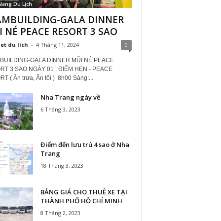
Nang Du Lịch
AMBUILDING-GALA DINNER
 NÉ PEACE RESORT 3 SAO
iet du lich
-
4 Tháng 11, 2024
0
BUILDING-GALA DINNER MŨI NÉ PEACE
T 3 SAO NGÀY 01 : ĐIỂM HẸN - PEACE
 ( Ăn trưa, Ăn tối ) 8h00 Sáng:...
Nha Trang ngày về
6 Tháng 3, 2023
Điểm đến lưu trú 4 sao ở Nha
Trang
18 Tháng 3, 2023
BẢNG GIÁ CHO THUÊ XE TẠI
THÀNH PHỐ HỒ CHÍ MINH
8 Tháng 2, 2023