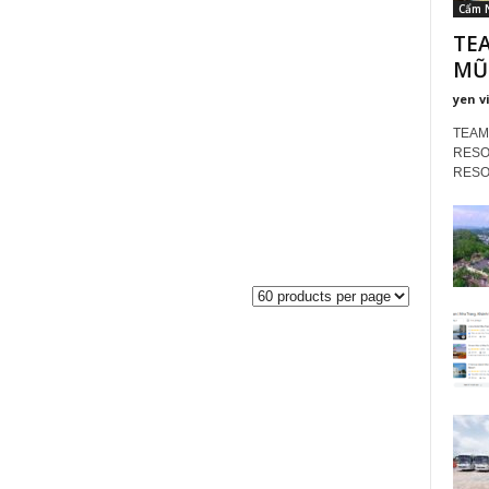
Cẩm 
TE
MŨI
yen v
TEAM
RESOR
RESORT