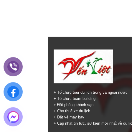
+ Tổ chức tour du lịch trong và ngoài nước
+ Tổ chức team building
+ Đặt phòng khách sạn
+ Cho thuê xe du lịch
+ Đặt vé máy bay
+ Cập nhật tin tức, sự kiện mới nhất về du lị