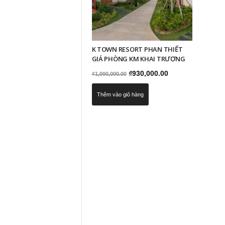
K TOWN RESORT PHAN THIẾT
GIÁ PHÒNG KM KHAI TRƯƠNG
Giá
Giá
₫
930,000.00
₫
1,000,000.00
gốc
hiện
Thêm vào giỏ hàng
là:
tại
₫1,000,000.00.
là:
₫930,000.00.