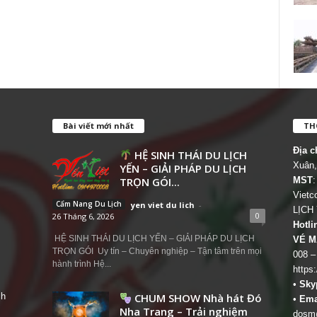
Bài viết mới nhất
THÔ
Địa c
HỆ SINH THÁI DU LỊCH
Xuân,
YẾN – GIẢI PHÁP DU LỊCH
TRỌN GÓI...
MST
:
Viet
Cẩm Nang Du Lịch
yen viet du lich
-
LỊCH
0
26 Tháng 6, 2026
Hotli
HỆ SINH THÁI DU LỊCH YẾN – GIẢI PHÁP DU LỊCH
VÉ M
TRỌN GÓI Uy tín – Chuyên nghiệp – Tận tâm trên mọi
008 –
hành trình Hệ...
https
•
Sky
ch
CHUM SHOW Nhà hát Đó
•
Ema
Nha Trang – Trải nghiệm
dosm@