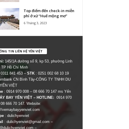
Top điểm đến check-in miễn
phí ở xứ “Huế mộng mơ”
6 Tháng 3, 2023
NG TIN LIÊN HỆ YẾN VIỆT
hỉ:
145/1A đường số 9, kp 53, phường Linh
 TP Hồ Chí Minh
 0311 841 453 –
STK
: 0251 002 68 10 19
combank CN Bình Tây-CÔNG TY TNHH DU
 YẾN VIỆT
ne
: 0914 970 008 – 08 666 70 147 ms Yến
ÁY BAY YẾN VIỆT – HOTLINE:
0914 970
 08 666 70 147. Website:
://vemaybayyenviet.com
pe
: dulichyenviet
il
:
dulichyenviet@gmail.com
–
dulichyenviet.com
–