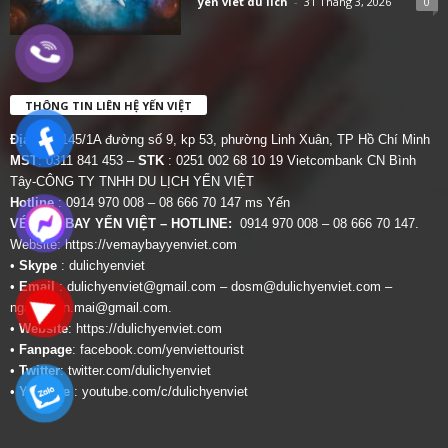
yen viet du lich
-
31 Tháng 3, 2026
0
THÔNG TIN LIÊN HỆ YẾN VIỆT
Địa chỉ:
145/1A đường số 9, kp 53, phường Linh Xuân, TP Hồ Chí Minh
MST
: 0311 841 453 –
STK
: 0251 002 68 10 19 Vietcombank CN Bình
Tây-CÔNG TY TNHH DU LỊCH YẾN VIỆT
Hotline
: 0914 970 008 – 08 666 70 147 ms Yến
VÉ MÁY BAY YẾN VIỆT – HOTLINE:
0914 970 008 – 08 666 70 147.
Website:
https://vemaybayyenviet.com
•
Skype
: dulichyenviet
•
Email
:
dulichyenviet@gmail.com
–
dosm@dulichyenviet.com
–
ngan.phan.mai@gmail.com
.
•
Website
:
https://dulichyenviet.com
•
Fanpage
:
facebook.com/yenviettourist
•
Twitter
:
twitter.com/dulichyenviet
•
Youtube
:
youtube.com/c/dulichyenviet