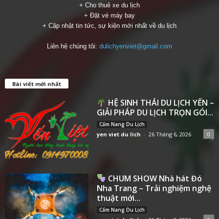
+ Cho thuê xe du lịch
+ Đặt vé máy bay
+ Cập nhật tin tức, sự kiện mới nhất về du lịch
Liên hệ chúng tôi:
dulichyenviet@gmail.com
Bài viết mới nhất
HỆ SINH THÁI DU LỊCH YẾN –
GIẢI PHÁP DU LỊCH TRỌN GÓI...
Cẩm Nang Du Lịch
yen viet du lich
-
26 Tháng 6, 2026
0
CHUM SHOW Nhà hát Đó
Nha Trang – Trải nghiệm nghệ
thuật mới...
Cẩm Nang Du Lịch