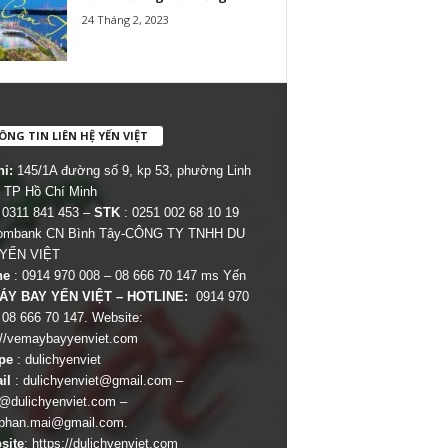
24 Tháng 2, 2023
NG TIN LIÊN HỆ YẾN VIỆT
hỉ:
145/1A đường số 9, kp 53, phường Linh
 TP Hồ Chí Minh
 0311 841 453 –
STK
: 0251 002 68 10 19
combank CN Bình Tây-CÔNG TY TNHH DU
 YẾN VIỆT
ne
: 0914 970 008 – 08 666 70 147 ms Yến
ÁY BAY YẾN VIỆT – HOTLINE:
0914 970
 08 666 70 147. Website:
://vemaybayyenviet.com
pe
: dulichyenviet
il
:
dulichyenviet@gmail.com
–
dulichyenviet.com
–
phan.mai@gmail.com
.
site
:
https://dulichyenviet.com