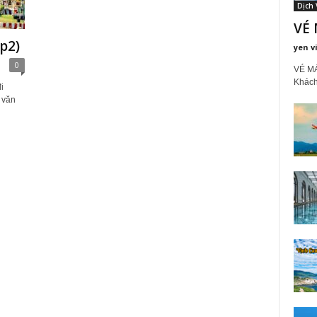
Dịch 
VÉ 
p2)
yen v
0
VÉ MÁ
Khách
i
 văn