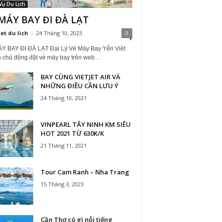
Vụ Du Lịch
MÁY BAY ĐI ĐÀ LẠT
iet du lich
-
24 Tháng 10, 2023
0
Y BAY ĐI ĐÀ LẠT Đại Lý Vé Máy Bay Yến Việt
 chủ động đặt vé máy bay trên web...
BAY CÙNG VIETJET AIR VÀ
NHỮNG ĐIỀU CẦN LƯU Ý
24 Tháng 10, 2021
VINPEARL TÂY NINH KM SIÊU
HOT 2021 TỪ 630K/K
21 Tháng 11, 2021
Tour Cam Ranh – Nha Trang
15 Tháng 3, 2023
Cần Thơ có gì nỗi tiếng