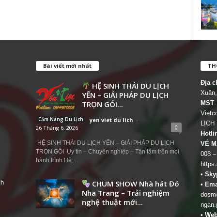
Bài viết mới nhất
THÔ
Địa c
HỆ SINH THÁI DU LỊCH
Xuân,
YẾN – GIẢI PHÁP DU LỊCH
TRỌN GÓI...
MST
:
Viet
Cẩm Nang Du Lịch
yen viet du lich
-
LỊCH
0
26 Tháng 6, 2026
Hotli
HỆ SINH THÁI DU LỊCH YẾN – GIẢI PHÁP DU LỊCH
VÉ M
TRỌN GÓI Uy tín – Chuyên nghiệp – Tận tâm trên mọi
008 –
hành trình Hệ...
https
•
Sky
ch
CHUM SHOW Nhà hát Đó
•
Ema
Nha Trang – Trải nghiệm
dosm@
nghệ thuật mới...
ngan.
•
Web