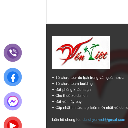
+ Tổ chức tour du lịch trong và ngoài nước
+ Tổ chức team building
+ Đặt phòng khách sạn
+ Cho thuê xe du lịch
+ Đặt vé máy bay
+ Cập nhật tin tức, sự kiện mới nhất về du lị
Liên hệ chúng tôi:
dulichyenviet@gmail.com