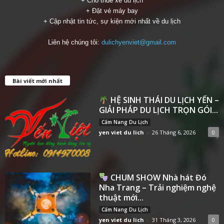
+ Cho thuê xe du lịch
+ Đặt vé máy bay
+ Cập nhật tin tức, sự kiện mới nhất về du lịch
Liên hệ chúng tôi:
dulichyenviet@gmail.com
Bài viết mới nhất
HỆ SINH THÁI DU LỊCH YẾN –
GIẢI PHÁP DU LỊCH TRỌN GÓI...
Cẩm Nang Du Lịch
yen viet du lich
-
26 Tháng 6, 2026
0
CHUM SHOW Nhà hát Đó
Nha Trang – Trải nghiệm nghệ
thuật mới...
Cẩm Nang Du Lịch
yen viet du lich
-
31 Tháng 3, 2026
0