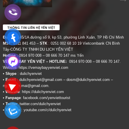
THÔNG TIN LIÊN HỆ YẾN VIỆT
Địa chỉ:
145/1A đường số 9, kp 53, phường Linh Xuân, TP Hồ Chí Minh
MST
: 0311 841 453 –
STK
: 0251 002 68 10 19 Vietcombank CN Bình
Tây-CÔNG TY TNHH DU LỊCH YẾN VIỆT
Hotline
: 0914 970 008 – 08 666 70 147 ms Yến
VÉ MÁY BAY YẾN VIỆT – HOTLINE:
0914 970 008 – 08 666 70 147.
Website:
https://vemaybayyenviet.com
•
Skype
: dulichyenviet
•
Email
:
dulichyenviet@gmail.com
–
dosm@dulichyenviet.com
–
ngan.phan.mai@gmail.com
.
•
Website
:
https://dulichyenviet.com
•
Fanpage
:
facebook.com/yenviettourist
•
Twitter
:
twitter.com/dulichyenviet
•
Youtube
:
youtube.com/c/dulichyenviet