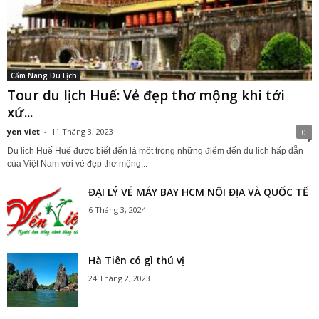
Cẩm Nang Du Lịch
Tour du lịch Huế: Vẻ đẹp thơ mộng khi tới
xứ...
yen viet
-
11 Tháng 3, 2023
0
Du lịch Huế Huế được biết đến là một trong những điểm đến du lịch hấp dẫn
của Việt Nam với vẻ đẹp thơ mộng...
ĐẠI LÝ VÉ MÁY BAY HCM NỘI ĐỊA VÀ QUỐC TẾ
6 Tháng 3, 2024
Hà Tiên có gì thú vị
24 Tháng 2, 2023