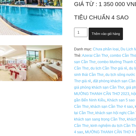
GIÁ TỪ : 1 350 000 V
TIÊU CHUẨN 4 SAO
MƯỜNG
Thêm vào giỏ hàng
THANH
CẦN
Danh mục:
Chưa phân loại
,
Du Lịch 
THƠ
Thẻ:
Azerai Cần Thơ
,
combo Cần Thơ 
4
sạn Cần Thơ
,
combo Mường Thanh 
SAO
Cần Thơ
,
du lịch Cần Thơ giá rẻ
,
du l
GIÁ
sinh thái Cần Thơ
,
du lịch sông nước
PHÒNG
Thơ giá rẻ
,
đặt phòng khách sạn Cần
&
giá phòng khách sạn Cần Thơ
,
giá p
COMBO
MƯỜNG THANH CẦN THƠ 2023
,
hộ
2026
gần Bến Ninh Kiều
,
Khách sạn 5 sao
số
Cần Thơ
,
khách sạn Cần Thơ 4 sao
,
lượng
tại Cần Thơ
,
khách sạn hội nghị Cần
khách sạn sang trọng Cần Thơ
,
khách
Cần Thơ
,
kinh nghiệm du lịch Cần T
4 sao
,
MƯỜNG THANH CẦN THƠ 4 S