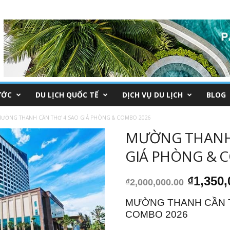
ƯỚC
DU LỊCH QUỐC TẾ
DỊCH VỤ DU LỊCH
BLOG
ƯỜNG THANH CẦN THƠ 4 SAO GIÁ PHÒNG & COMBO 2026
MƯỜNG THANH 
GIÁ PHÒNG & 
Giá
₫
1,350,
₫
2,000,000.00
gốc
là:
MƯỜNG THANH CẦN T
₫2,000,
COMBO 2026