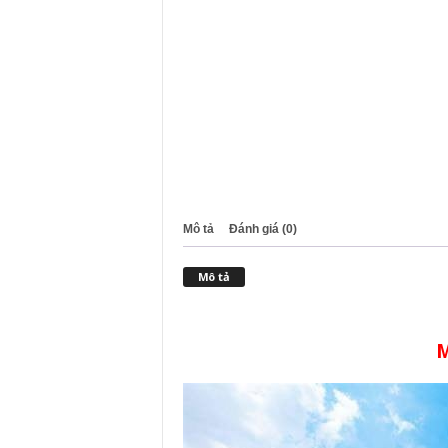
Mô tả
Đánh giá (0)
Mô tả
M