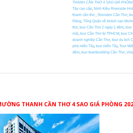
THANH CẦN THƠ 4 SAO GIÁ PHÒNG
Tây cao cấp
,
Ninh Kiều Riverside Hot
thanh cần thơ.
,
Sheraton Cần Thơ
,
te
Răng
,
Tổng Quận về khách sạn Mườ
thơ
,
tour Cần Thơ 2 ngày 1 đêm
,
tour
mãi
,
tour Cần Thơ từ TPHCM
,
tour C
doanh nghiệp Cần Thơ
,
tour du lịch 
phá miền Tây
,
tour miền Tây
,
Tour Mi
đêm
,
tour teambuilding Cần Thơ
,
Vin
ƯỜNG THANH CẦN THƠ 4 SAO GIÁ PHÒNG 20