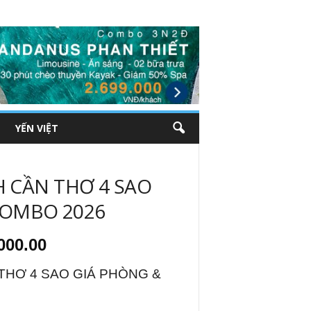
YẾN VIỆT
CẦN THƠ 4 SAO
COMBO 2026
Giá
000.00
hiện
tại
HƠ 4 SAO GIÁ PHÒNG &
000.00.
là:
₫1,350,000.00.