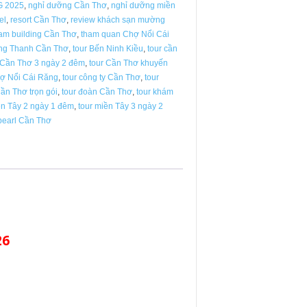
 2025
,
nghỉ dưỡng Cần Thơ
,
nghỉ dưỡng miền
el
,
resort Cần Thơ
,
review khách sạn mường
am building Cần Thơ
,
tham quan Chợ Nổi Cái
ng Thanh Cần Thơ
,
tour Bến Ninh Kiều
,
tour cần
 Cần Thơ 3 ngày 2 đêm
,
tour Cần Thơ khuyến
hợ Nổi Cái Răng
,
tour công ty Cần Thơ
,
tour
Cần Thơ trọn gói
,
tour đoàn Cần Thơ
,
tour khám
ền Tây 2 ngày 1 đêm
,
tour miền Tây 3 ngày 2
pearl Cần Thơ
26