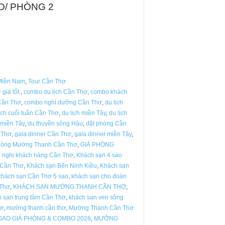
ND/ PHÒNG 2
Miền Nam
,
Tour Cần Thơ
giá tốt.
,
combo du lịch Cần Thơ
,
combo khách
Cần Thơ
,
combo nghỉ dưỡng Cần Thơ
,
du lịch
ịch cuối tuần Cần Thơ
,
du lịch miền Tây
,
du lịch
 miền Tây
,
du thuyền sông Hậu
,
đặt phòng Cần
 Thơ
,
gala dinner Cần Thơ
,
gala dinner miền Tây
,
hòng Mường Thanh Cần Thơ
,
GIÁ PHÒNG
i nghị khách hàng Cần Thơ
,
Khách sạn 4 sao
 Cần Thơ
,
Khách sạn Bến Ninh Kiều
,
Khách sạn
khách sạn Cần Thơ 5 sao
,
khách sạn cho đoàn
 Thơ
,
KHÁCH SẠN MƯỜNG THANH CẦN THƠ
,
 sạn trung tâm Cần Thơ
,
khách sạn ven sông
hơ
,
mường thanh cần thơ
,
Mường Thanh Cần Thơ
AO GIÁ PHÒNG & COMBO 2026
,
MƯỜNG