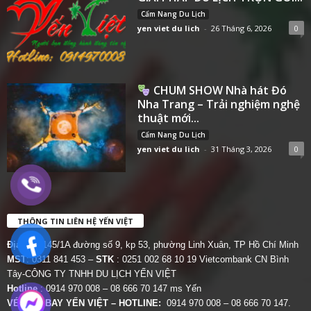
Cẩm Nang Du Lịch
yen viet du lich
-
26 Tháng 6, 2026
0
CHUM SHOW Nhà hát Đó
Nha Trang – Trải nghiệm nghệ
thuật mới...
Cẩm Nang Du Lịch
yen viet du lich
-
31 Tháng 3, 2026
0
THÔNG TIN LIÊN HỆ YẾN VIỆT
Địa chỉ:
145/1A đường số 9, kp 53, phường Linh Xuân, TP Hồ Chí Minh
MST
: 0311 841 453 –
STK
: 0251 002 68 10 19 Vietcombank CN Bình
Tây-CÔNG TY TNHH DU LỊCH YẾN VIỆT
Hotline
: 0914 970 008 – 08 666 70 147 ms Yến
VÉ MÁY BAY YẾN VIỆT – HOTLINE:
0914 970 008 – 08 666 70 147.