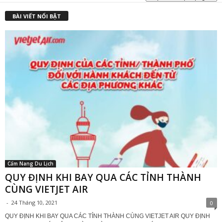
₫
BÀI VIẾT NỔI BẬT
Cẩm Nang Du Lịch
QUY ĐỊNH KHI BAY QUA CÁC TỈNH THÀNH
CÙNG VIETJET AIR
-
24 Tháng 10, 2021
0
QUY ĐỊNH KHI BAY QUA CÁC TỈNH THÀNH CÙNG VIETJET AIR QUY ĐỊNH