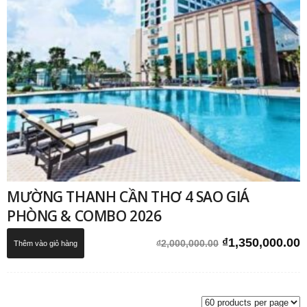
MƯỜNG THANH CẦN THƠ 4 SAO GIÁ
PHÒNG & COMBO 2026
Giá
G
₫
1,350,000.00
₫
2,000,000.00
Thêm vào giỏ hàng
gốc
h
là:
t
₫2,000,000.00.
l