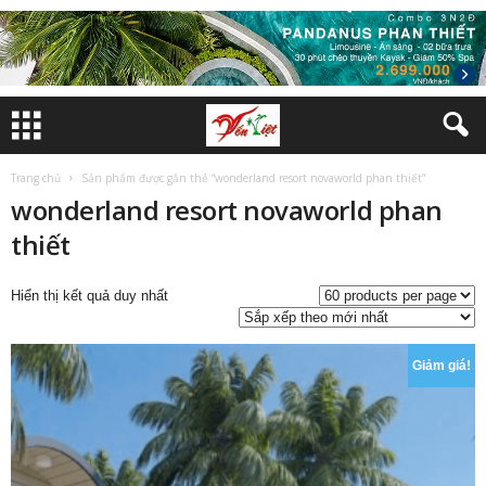
Trang chủ
Sản phẩm được gắn thẻ “wonderland resort novaworld phan thiết”
wonderland resort novaworld phan
thiết
Hiển thị kết quả duy nhất
Giảm giá!