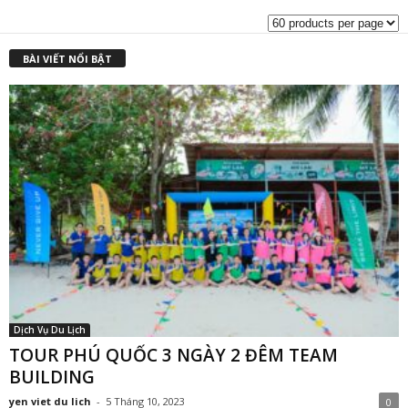
₫2,000,000.0
l
₫
BÀI VIẾT NỔI BẬT
Dịch Vụ Du Lịch
TOUR PHÚ QUỐC 3 NGÀY 2 ĐÊM TEAM
BUILDING
yen viet du lich
-
5 Tháng 10, 2023
0