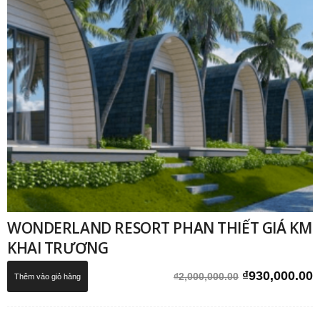
WONDERLAND RESORT PHAN THIẾT GIÁ KM
KHAI TRƯƠNG
Giá
G
₫
930,000.00
₫
2,000,000.00
Thêm vào giỏ hàng
gốc
h
là:
t