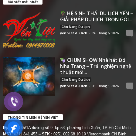
Bài viết mới nhất
HỆ SINH THÁI DU LỊCH YẾN –
GIẢI PHÁP DU LỊCH TRỌN GÓI...
Cẩm Nang Du Lịch
yen viet du lich
-
26 Tháng 6, 2026
0
CHUM SHOW Nhà hát Đó
Nha Trang – Trải nghiệm nghệ
thuật mới...
Cẩm Nang Du Lịch
yen viet du lich
-
31 Tháng 3, 2026
0
THÔNG TIN LIÊN HỆ YẾN VIỆT
Địa chỉ:
145/1A đường số 9, kp 53, phường Linh Xuân, TP Hồ Chí Minh
MST
: 0311 841 453 –
STK
: 0251 002 68 10 19 Vietcombank CN Bình