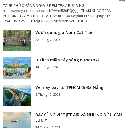
TOUR PHÚ QUỐC 3 NGÀY 2 ĐÊM TEAM BUILDING
https://www.youtube.com/watch?v=nV53aPQQggs THĂM KHẢO TEAM
BUILDING GALA DINNER TẠI ĐÂY https://www.youtube.com/playlist?
list=PL1v-KVsL8GB1cgOGGHPGyBlVix2tfLW1_ TOUR...
Vườn quốc gia Nam Cát Tiên
22 Tháng 2, 2023
Du lịch miền tây sông nước (p2)
14 Tháng 3, 2023
Vé máy bay từ TPHCM đi Đà Nẵng
5 Tháng 10, 2023
BAY CÙNG VIETJET AIR VÀ NHỮNG ĐIỀU CẦN
LƯU Ý
24 Tháng 10, 2021