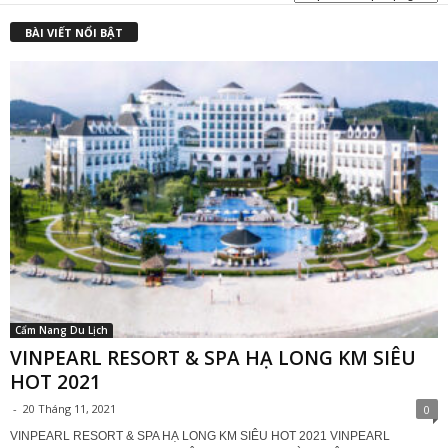
₫
BÀI VIẾT NỔI BẬT
Cẩm Nang Du Lịch
VINPEARL RESORT & SPA HẠ LONG KM SIÊU
HOT 2021
-
20 Tháng 11, 2021
0
VINPEARL RESORT & SPA HẠ LONG KM SIÊU HOT 2021 VINPEARL