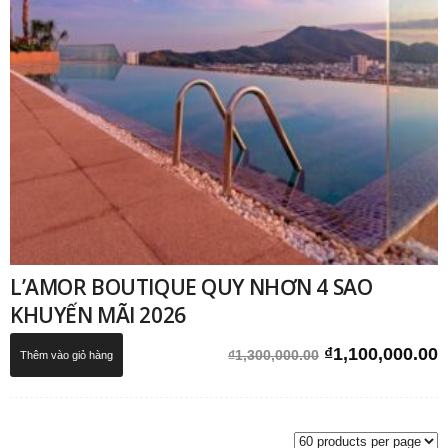
L’AMOR BOUTIQUE QUY NHƠN 4 SAO
KHUYẾN MÃI 2026
Giá
G
₫
1,100,000.00
₫
1,300,000.00
Thêm vào giỏ hàng
gốc
h
là:
t
₫1,300,000.00.
l